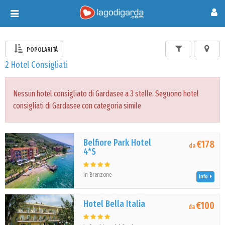
Toggle
navigation
POPOLARITÀ
2 Hotel Consigliati
Nessun hotel consigliato di Gardasee a 3 stelle. Seguono hotel
consigliati di Gardasee con categoria simile
Belfiore Park Hotel
€178
da
4*S
in Brenzone
Info
Hotel Bella Italia
€100
da