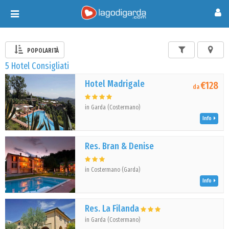
Toggle
navigation
POPOLARITÀ
5 Hotel Consigliati
Hotel Madrigale
€128
da
in Garda (Costermano)
Info
Res. Bran & Denise
in Costermano (Garda)
Info
Res. La Filanda
in Garda (Costermano)