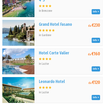
4*S
in Brenzone
Info
Grand Hotel Fasano
€230
da
in Gardone
Info
Hotel Corte Valier
€160
da
in Lazise
Info
Leonardo Hotel
€120
da
in Lazise
Info