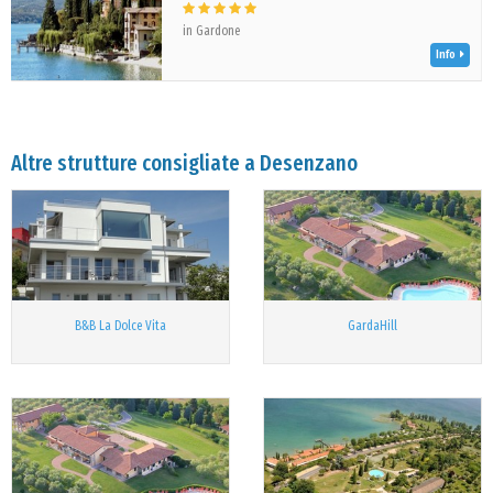
in Gardone
Info
Altre strutture consigliate a Desenzano
B&B La Dolce Vita
GardaHill