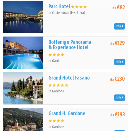
Parc Hotel
€82
da
in Castelnuovo (Peschiera)
Info
Boffenigo Panorama
€129
da
& Experience Hotel
in Garda
Info
Grand Hotel Fasano
€230
da
in Gardone
Info
Grand H. Gardone
€193
da
in Gardone