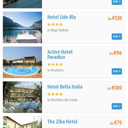
Info
Hotel Lido Blu
€120
da
in Nago Torbole
Info
Active Hotel
€96
da
Paradiso
in Peschiera
Info
Hotel Bella Italia
€100
da
in Peschiera del Garda
Info
The Ziba Hotel
€75
da