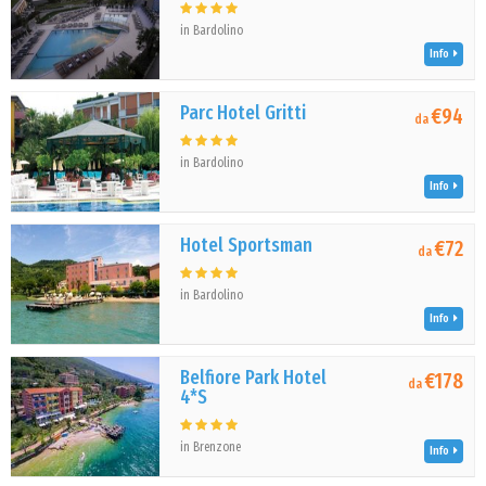
in Bardolino
Info
Parc Hotel Gritti
€94
da
in Bardolino
Info
Hotel Sportsman
€72
da
in Bardolino
Info
Belfiore Park Hotel
€178
da
4*S
in Brenzone
Info