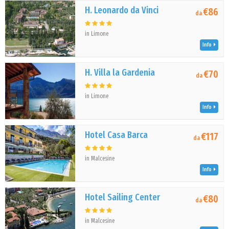
H. Leonardo da Vinci
€86
da
in Limone
Info
H. Villa la Gardenia
€70
da
in Limone
Info
Hotel Casa Barca
€117
da
in Malcesine
Info
Hotel Sailing Center
€80
da
in Malcesine