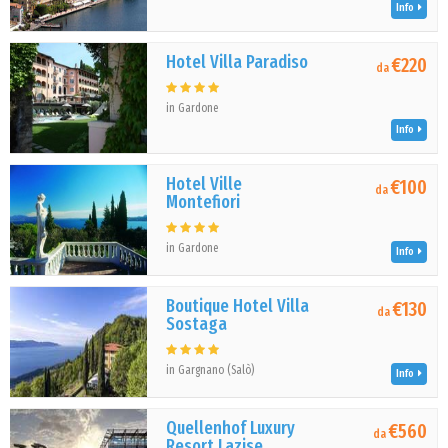
Info
Hotel Villa Paradiso
€220
da
in Gardone
Info
Hotel Ville
€100
da
Montefiori
in Gardone
Info
Boutique Hotel Villa
€130
da
Sostaga
in Gargnano (Salò)
Info
Quellenhof Luxury
€560
da
Resort Lazise