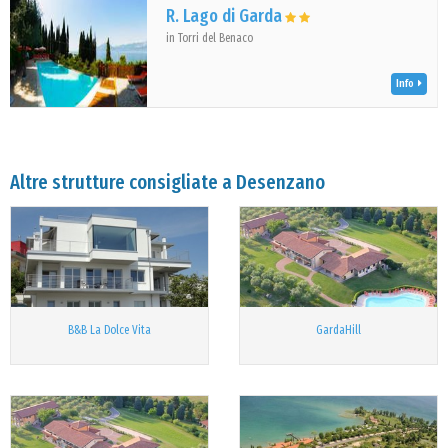
R. Lago di Garda
in Torri del Benaco
Info
Altre strutture consigliate a Desenzano
B&B La Dolce Vita
GardaHill