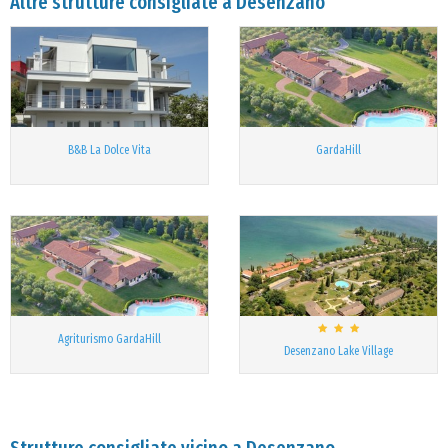
Altre strutture consigliate a Desenzano
B&B La Dolce Vita
GardaHill
Agriturismo GardaHill
Desenzano Lake Village