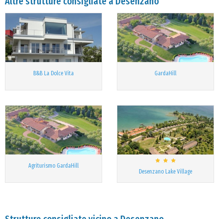
Altre strutture consigliate a Desenzano
B&B La Dolce Vita
GardaHill
Agriturismo GardaHill
Desenzano Lake Village