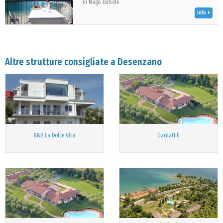
in Nago Torbole
Info
Altre strutture consigliate a Desenzano
B&B La Dolce Vita
GardaHill