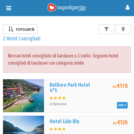
Toggle
navigation
POPOLARITÀ
2 Hotel Consigliati
Nessun hotel consigliato di Gardasee a 3 stelle. Seguono hotel
consigliati di Gardasee con categoria simile
Belfiore Park Hotel
€178
da
4*S
in Brenzone
Info
Hotel Lido Blu
€120
da