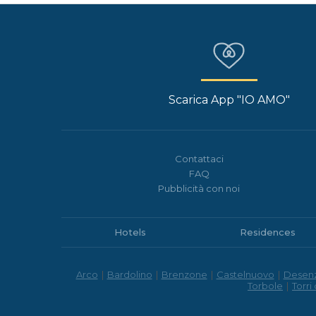
Scarica App "IO AMO"
Contattaci
FAQ
Pubblicità con noi
Hotels
Residences
Arco
|
Bardolino
|
Brenzone
|
Castelnuovo
|
Desen
Torbole
|
Torri