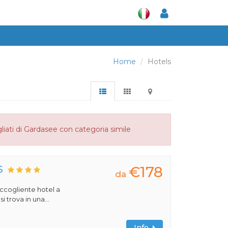
Home
Hotels
liati di Gardasee con categoria simile
€178
S
da
 accogliente hotel a
 trova in una...
Info