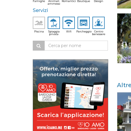
Famiglie
Animali
Romantici
Boutique
Design
ammessi
Servizi
Piscina
Spiaggia
Wifi
Parcheggio
Centro
privata
benessere
Altr