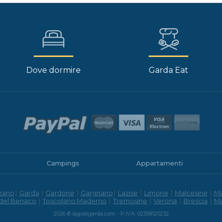
Dove dormire
Garda Eat
Campings
Appartamenti
zano
|
Garda
|
Gardone
|
Gargnano
|
Lazise
|
Limone
|
Malcesine
|
M
 del Benaco
|
Toscolano Maderno
|
Tremosine
|
Verona
|
Brescia
|
M
2026 © lagodigarda.com - P.IVA: 02358120232