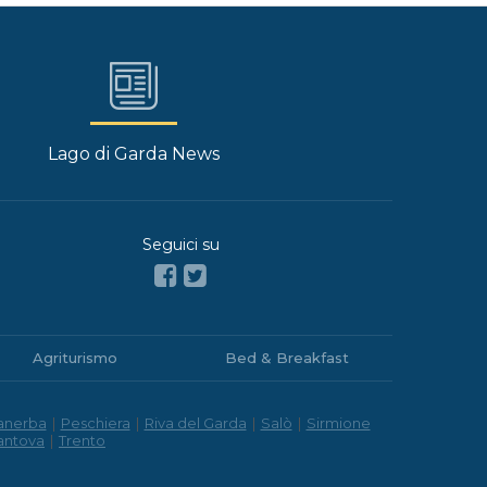
Lago di Garda News
Seguici su
Agriturismo
Bed & Breakfast
anerba
|
Peschiera
|
Riva del Garda
|
Salò
|
Sirmione
antova
|
Trento