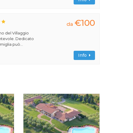
€100
da
rno del Villaggio
cantevole. Dedicato
miglia può...
Info