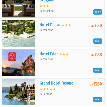
Stagioni
in Bardolino
Info
Hotel Du Lac
€80
da
in Brenzone
Info
Hotel Eden
€88
da
in Brenzone
Info
Grand Hotel Fasano
€230
da
in Gardone
Info