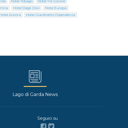
arda
Hotel Tobago
Hotel Tre Corone
rtina
Hotel Degli Olivi
Hotel Europa
Hotel Ancora
Hotel Giardinetto Dipendenza
Lago di Garda News
Seguici su