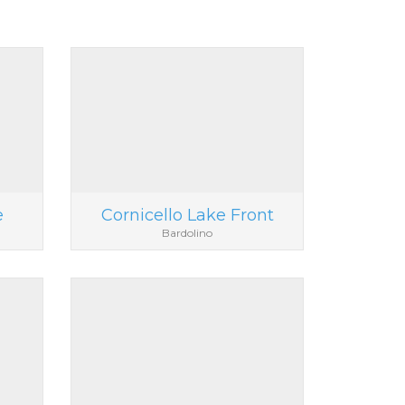
e
Cornicello Lake Front
Bardolino