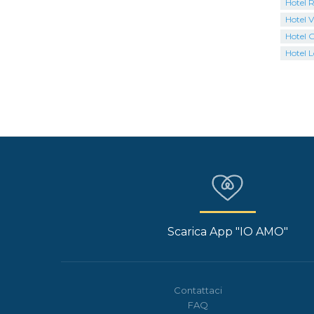
Hotel 
Hotel V
Hotel G
Hotel L
Scarica App "IO AMO"
Contattaci
FAQ