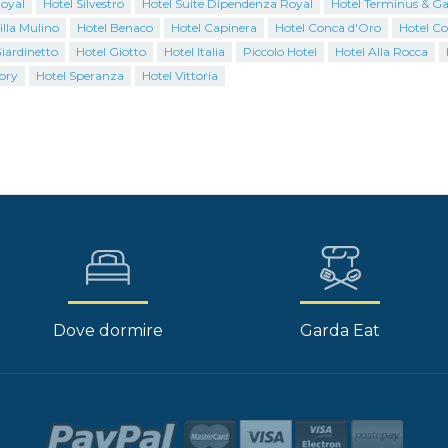
Royal
Hotel Silvestro
Hotel Suite Dipendenza Royal
Hotel Terminus & G
illa Mulino
Hotel Benaco
Hotel Capinera
Hotel Conca d'Oro
Hotel Co
iardinetto
Hotel Giotto
Hotel Italia
Piccolo Hotel
Hotel Alla Rocca
ory
Hotel Speranza
Hotel Vittoria
Dove dormire
Garda Eat