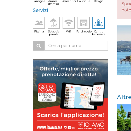
Famiglie
Animali
Romantici
Boutique
Design
Spia
ammessi
hotel
Servizi
Piscina
Spiaggia
Wifi
Parcheggio
Centro
privata
benessere
Altr