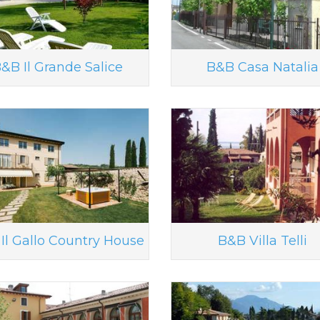
&B Il Grande Salice
B&B Casa Natalia
Il Gallo Country House
B&B Villa Telli