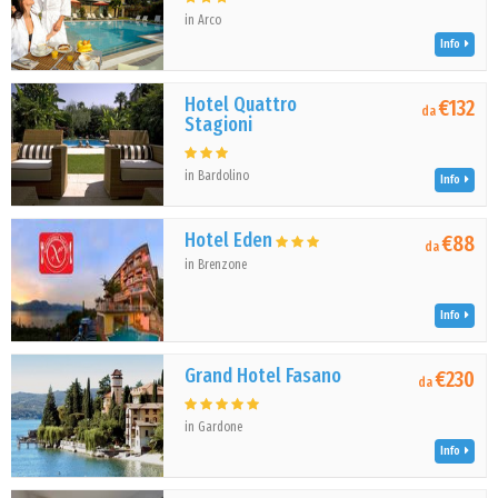
in Arco
Info
Hotel Quattro
€132
da
Stagioni
in Bardolino
Info
Hotel Eden
€88
da
in Brenzone
Info
Grand Hotel Fasano
€230
da
in Gardone
Info