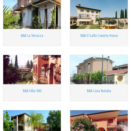
B&B La Terrazza
B&B Il Gallo Country House
B&B Villa Telli
B&B Casa Natalia