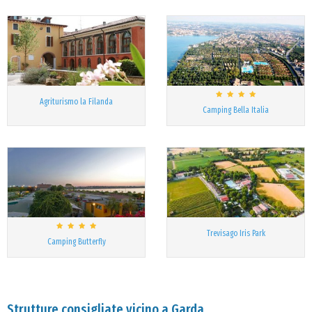
Agriturismo la Filanda
Camping Bella Italia
Trevisago Iris Park
Camping Butterfly
Strutture consigliate vicino a Garda