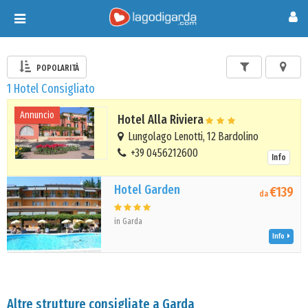
Toggle
navigation
POPOLARITÀ
1 Hotel Consigliato
Annuncio
Hotel Alla Riviera
Lungolago Lenotti, 12 Bardolino
+39 0456212600
Info
Hotel Garden
€139
da
in Garda
Info
Altre strutture consigliate a Garda