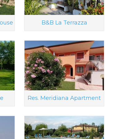
House
B&B La Terrazza
ce
Res. Meridiana Apartment