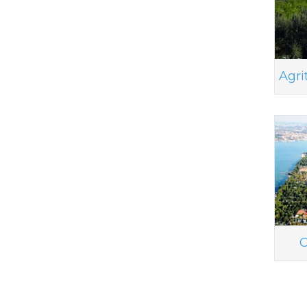
Agri
C