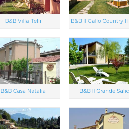
B&B Villa Telli
B&B Il Gallo Country 
B&B Casa Natalia
B&B Il Grande Sali