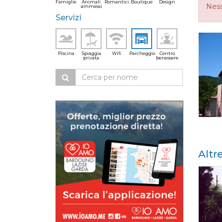
Famiglie
Animali
Romantici
Boutique
Design
Ness
ammessi
Servizi
Piscina
Spiaggia
Wifi
Parcheggio
Centro
privata
benessere
Altr