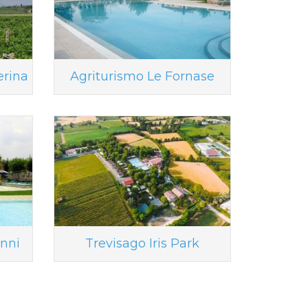
erina
Agriturismo Le Fornase
nni
Trevisago Iris Park