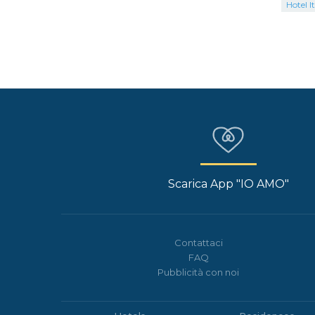
Hotel It
Scarica App "IO AMO"
Contattaci
FAQ
Pubblicità con noi