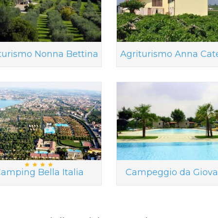
turismo Nonna Bettina
Agriturismo Anna Cat
amping Bella Italia
Campeggio da Giova