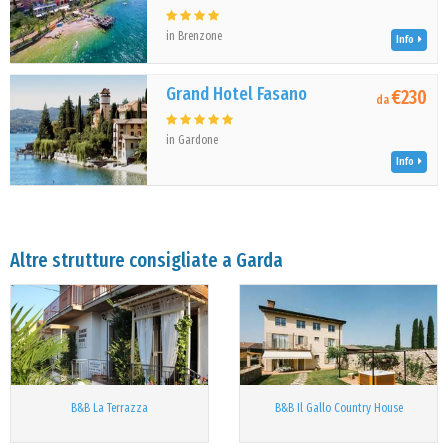
in Brenzone
Info
Grand Hotel Fasano
€230
da
in Gardone
Info
Altre strutture consigliate a Garda
B&B La Terrazza
B&B Il Gallo Country House