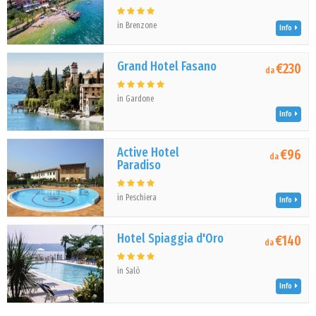
in Brenzone
Info
Grand Hotel Fasano
€230
da
in Gardone
Info
Active Hotel
€96
da
Paradiso
in Peschiera
Info
Hotel Spiaggia d'Oro
€140
da
in Salò
Info