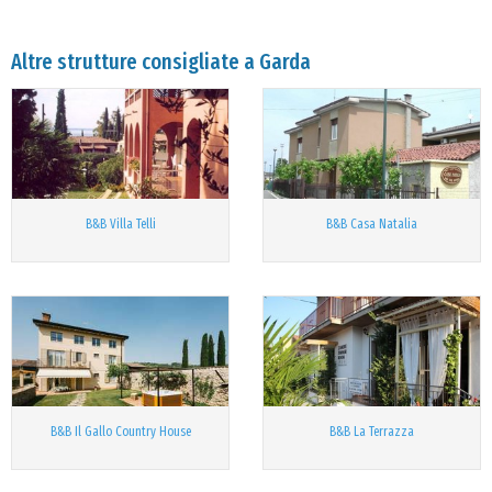
Altre strutture consigliate a Garda
B&B Villa Telli
B&B Casa Natalia
B&B Il Gallo Country House
B&B La Terrazza