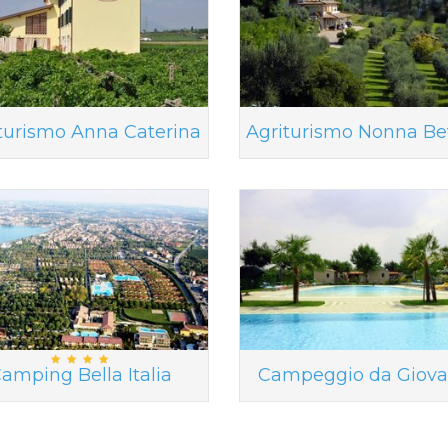
turismo Anna Caterina
Agriturismo Nonna Be
amping Bella Italia
Campeggio da Giova