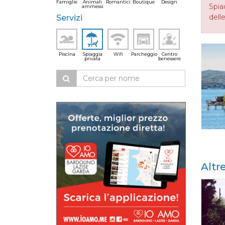
Famiglie
Animali
Romantici
Boutique
Design
Spia
ammessi
delle
Servizi
Piscina
Spiaggia
Wifi
Parcheggio
Centro
privata
benessere
Altr