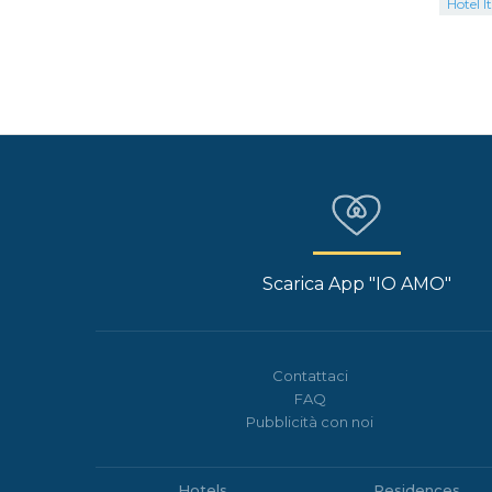
Hotel It
Scarica App "IO AMO"
Contattaci
FAQ
Pubblicità con noi
Hotels
Residences