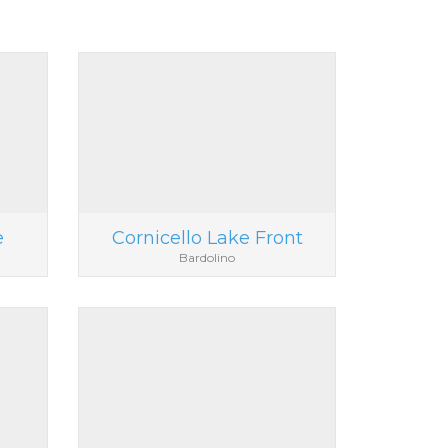
e
Cornicello Lake Front
Bardolino