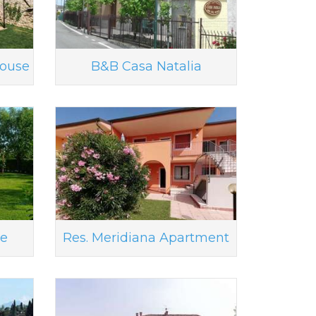
House
B&B Casa Natalia
ce
Res. Meridiana Apartment