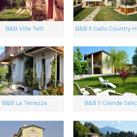
B&B Villa Telli
B&B Il Gallo Country 
B&B La Terrazza
B&B Il Grande Sali