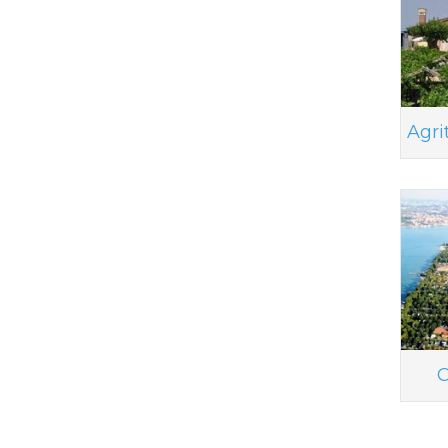
Agri
C