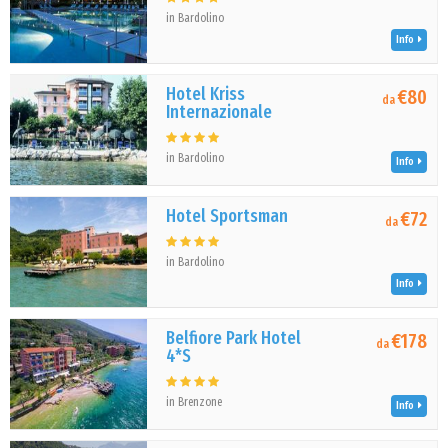
in Bardolino
Info
Hotel Kriss
€80
da
Internazionale
in Bardolino
Info
Hotel Sportsman
€72
da
in Bardolino
Info
Belfiore Park Hotel
€178
da
4*S
in Brenzone
Info