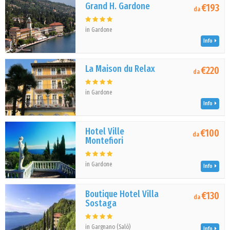
Grand H. Gardone
€193
da
in Gardone
Info
La Maison du Relax
€220
da
in Gardone
Info
Hotel Ville
€100
da
Montefiori
in Gardone
Info
Boutique Hotel Villa
€130
da
Sostaga
in Gargnano (Salò)
Info