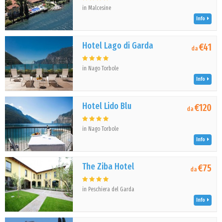
in Malcesine
Info
Hotel Lago di Garda
€41
da
in Nago Torbole
Info
Hotel Lido Blu
€120
da
in Nago Torbole
Info
The Ziba Hotel
€75
da
in Peschiera del Garda
Info