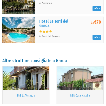
in Sirmione
Info
Hotel Le Torri del
€70
da
Garda
in Torri del Benaco
Info
Altre strutture consigliate a Garda
B&B La Terrazza
B&B Casa Natalia