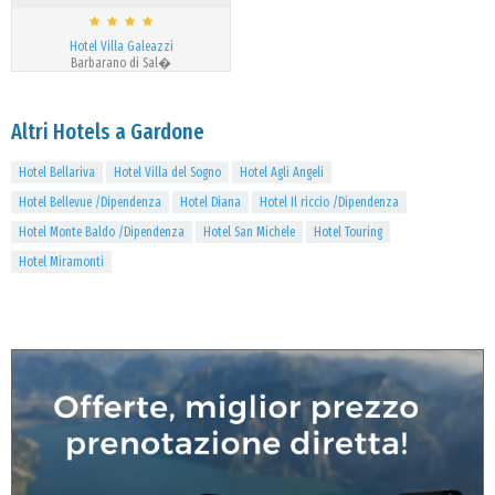
Hotel Villa Galeazzi
Barbarano di Sal�
Altri Hotels a Gardone
Hotel Bellariva
Hotel Villa del Sogno
Hotel Agli Angeli
Hotel Bellevue /Dipendenza
Hotel Diana
Hotel Il riccio /Dipendenza
Hotel Monte Baldo /Dipendenza
Hotel San Michele
Hotel Touring
Hotel Miramonti