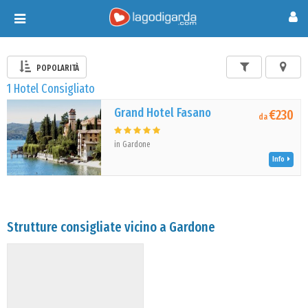
Toggle
navigation
POPOLARITÀ
1 Hotel Consigliato
Grand Hotel Fasano
€230
da
in Gardone
Info
Strutture consigliate vicino a Gardone