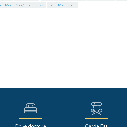
ille Montefiori /Dipendenza
Hotel Miramonti
Dove dormire
Garda Eat