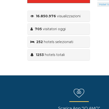
Hotel V
16.850.976
visualizzazioni
705
visitatori oggi
252
hotels selezionati
1253
hotels totali
Scarica App "IO AMO"