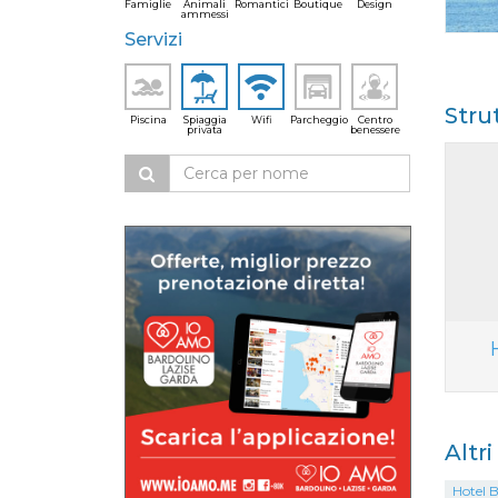
Famiglie
Animali
Romantici
Boutique
Design
ammessi
Servizi
Stru
Piscina
Spiaggia
Wifi
Parcheggio
Centro
privata
benessere
Altr
Hotel B