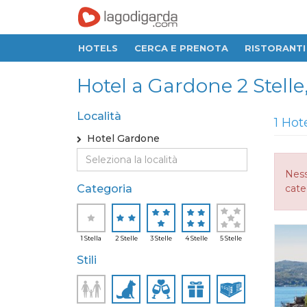
HOTELS
CERCA E PRENOTA
RISTORANTI
Hotel a Gardone 2 Stelle, 
Località
1 Hot
Hotel Gardone
Ness
Categoria
cate
1 Stella
2 Stelle
3 Stelle
4 Stelle
5 Stelle
Stili