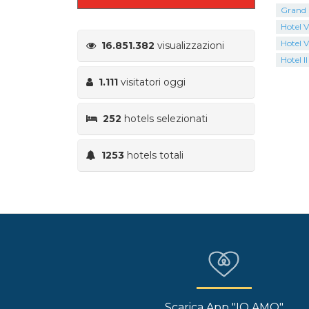
Grand 
Hotel Vi
Hotel V
16.851.382
visualizzazioni
Hotel I
1.111
visitatori oggi
252
hotels selezionati
1253
hotels totali
Scarica App "IO AMO"