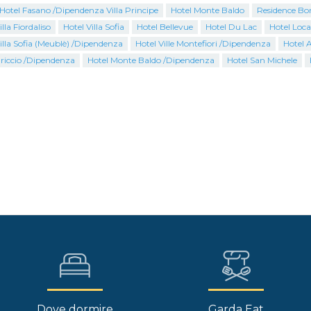
Hotel Fasano /Dipendenza Villa Principe
Hotel Monte Baldo
Residence Bor
lla Fiordaliso
Hotel Villa Sofia
Hotel Bellevue
Hotel Du Lac
Hotel Loca
illa Sofia (Meublè) /Dipendenza
Hotel Ville Montefiori /Dipendenza
Hotel A
l riccio /Dipendenza
Hotel Monte Baldo /Dipendenza
Hotel San Michele
Dove dormire
Garda Eat