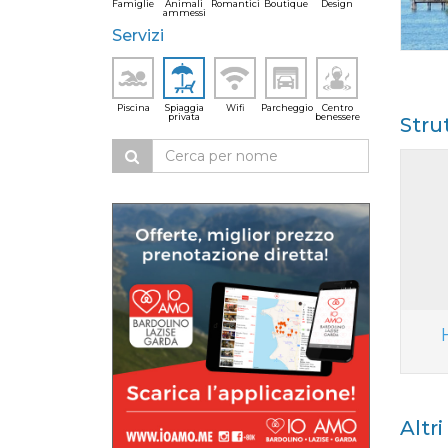
Famiglie
Animali
Romantici
Boutique
Design
ammessi
Servizi
Piscina
Spiaggia
Wifi
Parcheggio
Centro
privata
benessere
Stru
Altr