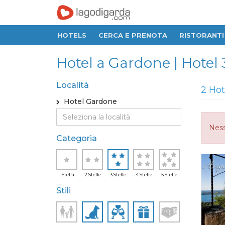
HOTELS
CERCA E PRENOTA
RISTORANTI
Hotel a Gardone | Hotel 3
Località
2 Hot
Hotel Gardone
Ness
Categoria
1 Stella
2 Stelle
3 Stelle
4 Stelle
5 Stelle
Stili