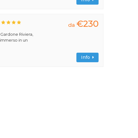
€230
da
a Gardone Riviera,
 immerso in un
Info