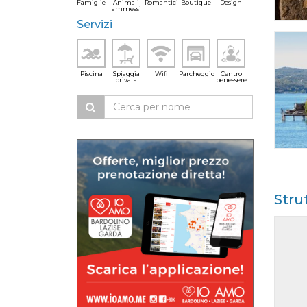
Famiglie
Animali
Romantici
Boutique
Design
ammessi
Servizi
Piscina
Spiaggia
Wifi
Parcheggio
Centro
privata
benessere
Stru