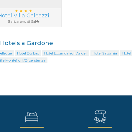
Hotel Villa Galeazzi
Barbarano di Sal�
i Hotels a Gardone
ellevue
Hotel Du Lac
Hotel Locanda agli Angeli
Hotel Saturnia
Hotel
ille Montefiori /Dipendenza