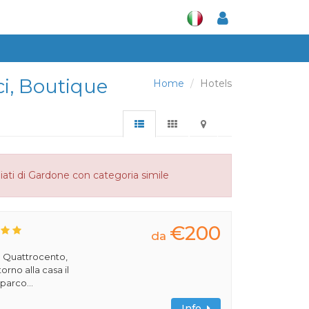
ci, Boutique
Home
Hotels
iati di Gardone con categoria simile
€200
da
el Quattrocento,
rno alla casa il
 parco...
Info