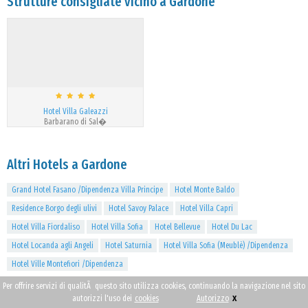
Strutture consigliate vicino a Gardone
Hotel Villa Galeazzi
Barbarano di Sal�
Altri Hotels a Gardone
Grand Hotel Fasano /Dipendenza Villa Principe
Hotel Monte Baldo
Residence Borgo degli ulivi
Hotel Savoy Palace
Hotel Villa Capri
Hotel Villa Fiordaliso
Hotel Villa Sofia
Hotel Bellevue
Hotel Du Lac
Hotel Locanda agli Angeli
Hotel Saturnia
Hotel Villa Sofia (Meublè) /Dipendenza
Hotel Ville Montefiori /Dipendenza
Per offrire servizi di qualitÃ questo sito utilizza cookies, continuando la navigazione nel sito
x
autorizzi l'uso dei
cookies
Autorizzo