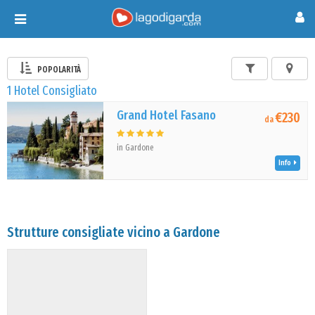
Toggle
navigation
POPOLARITÀ
1 Hotel Consigliato
Grand Hotel Fasano
€230
da
in Gardone
Info
Strutture consigliate vicino a Gardone