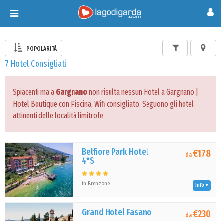
Toggle
navigation
POPOLARITÀ
7 Hotel Consigliati
Spiacenti ma a
Gargnano
non risulta nessun Hotel a Gargnano |
Hotel Boutique con Piscina, Wifi consigliato. Seguono gli hotel
attinenti delle località limitrofe
Belfiore Park Hotel
€178
da
4*S
in Brenzone
Info
Grand Hotel Fasano
€230
da