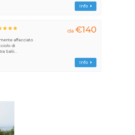
Info
€140
da
amente affacciato
cciolo di
ra Salò...
Info