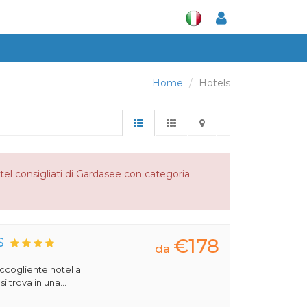
Home
Hotels
tel consigliati di Gardasee con categoria
€178
S
da
 accogliente hotel a
 trova in una...