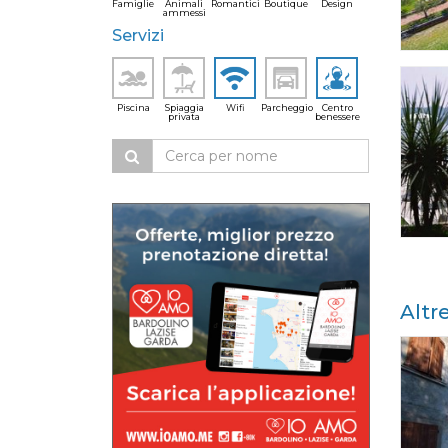
Famiglie
Animali
Romantici
Boutique
Design
ammessi
Servizi
Piscina
Spiaggia
Wifi
Parcheggio
Centro
privata
benessere
Altr