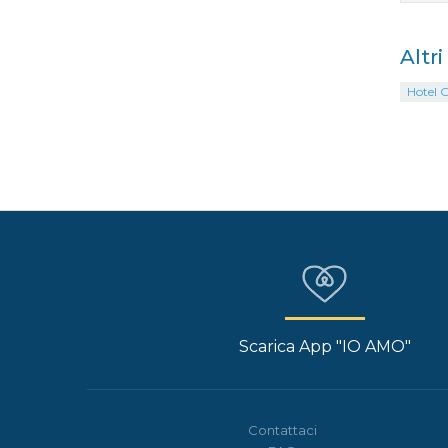
Altr
Hotel G
Scarica App "IO AMO"
Contattaci