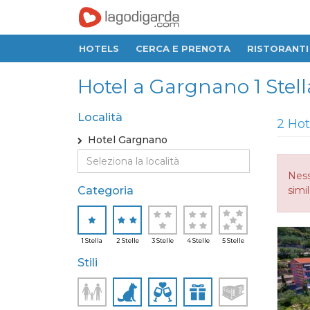
HOTELS
CERCA E PRENOTA
RISTORANTI
Hotel a Gargnano 1 Stella
Località
2 Hot
Hotel Gargnano
Ness
Categoria
simi
1 Stella
2 Stelle
3 Stelle
4 Stelle
5 Stelle
Stili