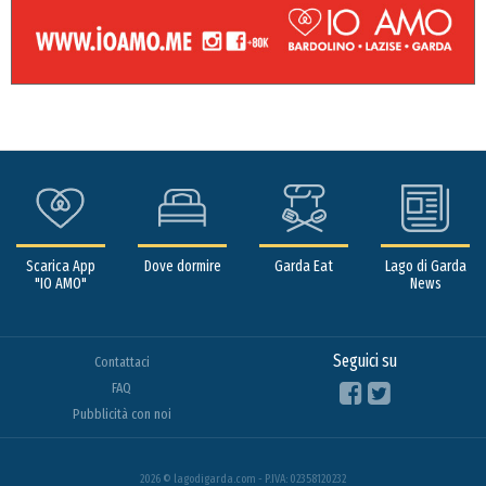
Scarica App
Dove dormire
Garda Eat
Lago di Garda
"IO AMO"
News
Seguici su
Contattaci
FAQ
Pubblicità con noi
2026 © lagodigarda.com - P.IVA: 02358120232