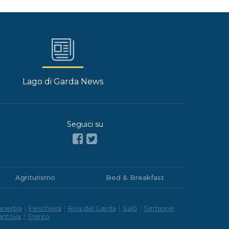
Lago di Garda News
Seguici su
Agriturismo
Bed & Breakfast
anerba
|
Peschiera
|
Riva del Garda
|
Salò
|
Sirmione
antova
|
Trento