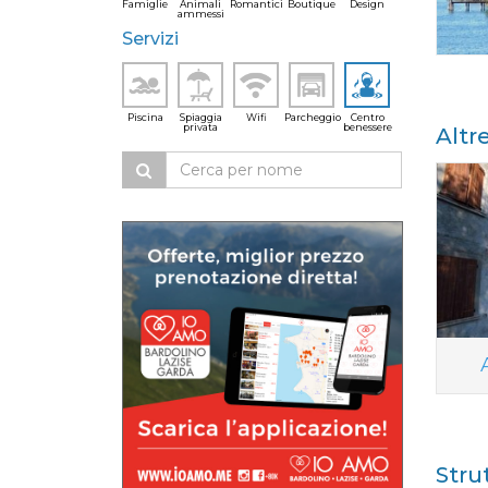
Famiglie
Animali
Romantici
Boutique
Design
ammessi
Servizi
Piscina
Spiaggia
Wifi
Parcheggio
Centro
privata
benessere
Altr
Stru