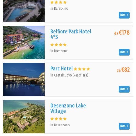
in Bardolino
Info
Belfiore Park Hotel
€178
da
4*S
in Brenzone
Info
Parc Hotel
€82
da
in Castelnuovo (Peschiera)
Info
Desenzano Lake
Village
in Desenzano
Info