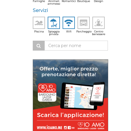
Famiglie
Animali
Romantici
Boutique
Design
ammessi
Servizi
Piscina
Spiaggia
Wifi
Parcheggio
Centro
privata
benessere