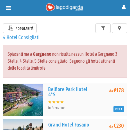
Toggle
navigation
POPOLARITÀ
4 Hotel Consigliati
Spiacenti ma a
Gargnano
non risulta nessun Hotel a Gargnano 3
Stelle, 4 Stelle, 5 Stelle consigliato. Seguono gli hotel attinenti
delle località limitrofe
Belfiore Park Hotel
€178
da
4*S
in Brenzone
Info
Grand Hotel Fasano
€230
da