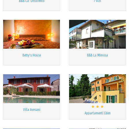
B&B Ca' Ottocento
7 Vizi
Betty's House
B&B La Mimosa
Villa Avesani
Appartamenti Eden