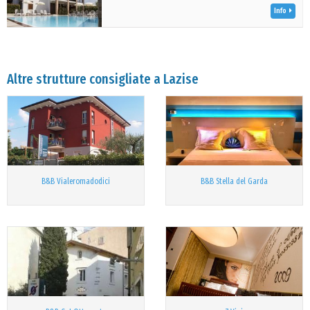
Info
Altre strutture consigliate a Lazise
B&B Vialeromadodici
B&B Stella del Garda