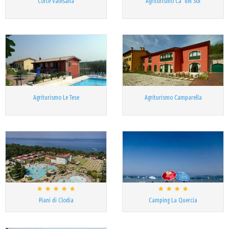
Corte Valesana
Agriturismo Ca' del Sol
Agriturismo Le Tese
Agriturismo Camparella
Piani di Clodia
Camping La Quercia