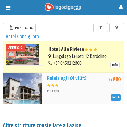
Toggle
navigation
POPOLARITÀ
1 Hotel Consigliato
Annuncio
Hotel Alla Riviera
Lungolago Lenotti, 12 Bardolino
+39 0456212600
Info
Relais agli Olivi 3*S
€80
da
in Lazise
Info
Altre strutture consigliate a Lazise