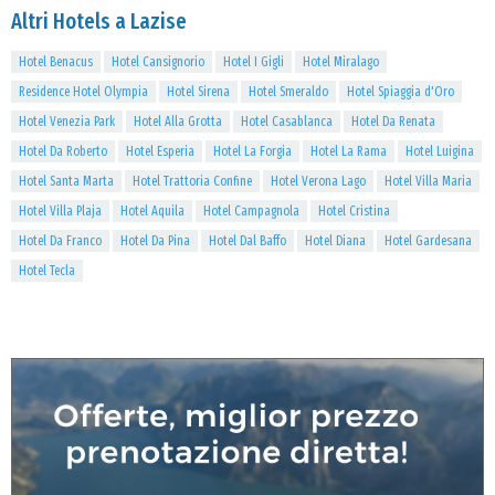
Altri Hotels a Lazise
Hotel Benacus
Hotel Cansignorio
Hotel I Gigli
Hotel Miralago
Residence Hotel Olympia
Hotel Sirena
Hotel Smeraldo
Hotel Spiaggia d'Oro
Hotel Venezia Park
Hotel Alla Grotta
Hotel Casablanca
Hotel Da Renata
Hotel Da Roberto
Hotel Esperia
Hotel La Forgia
Hotel La Rama
Hotel Luigina
Hotel Santa Marta
Hotel Trattoria Confine
Hotel Verona Lago
Hotel Villa Maria
Hotel Villa Plaja
Hotel Aquila
Hotel Campagnola
Hotel Cristina
Hotel Da Franco
Hotel Da Pina
Hotel Dal Baffo
Hotel Diana
Hotel Gardesana
Hotel Tecla