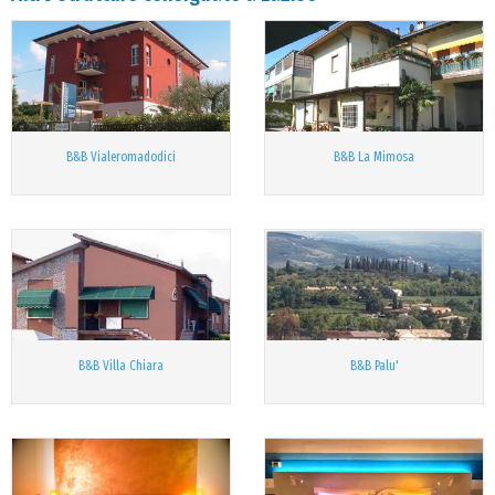
B&B Vialeromadodici
B&B La Mimosa
B&B Villa Chiara
B&B Palu'