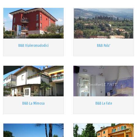
B&B Vialeromadodici
B&B Palu'
B&B La Mimosa
B&B Le Fate