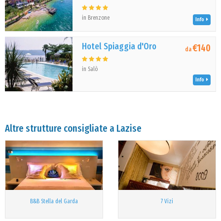
in Brenzone
Info
Hotel Spiaggia d'Oro
€140
da
in Salò
Info
Altre strutture consigliate a Lazise
B&B Stella del Garda
7 Vizi