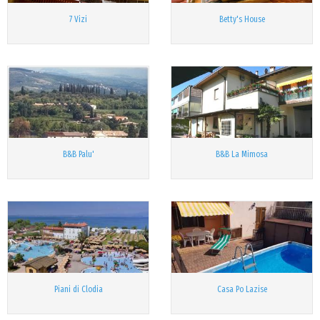
7 Vizi
Betty's House
B&B Palu'
B&B La Mimosa
Piani di Clodia
Casa Po Lazise