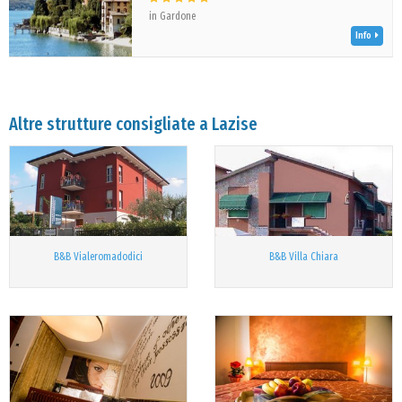
in Gardone
Info
Altre strutture consigliate a Lazise
B&B Vialeromadodici
B&B Villa Chiara