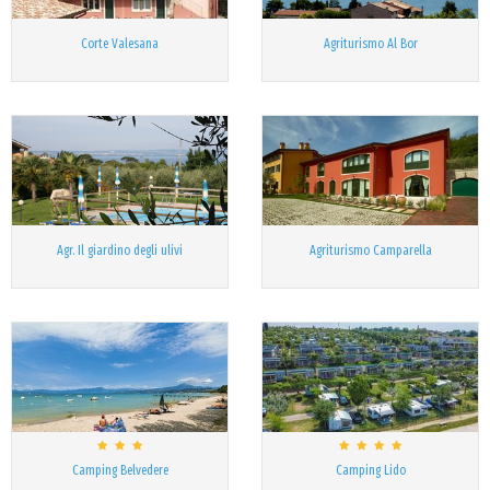
Corte Valesana
Agriturismo Al Bor
Agr. Il giardino degli ulivi
Agriturismo Camparella
Camping Belvedere
Camping Lido