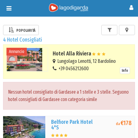
Toggle
navigation
POPOLARITÀ
4 Hotel Consigliati
Annuncio
Hotel Alla Riviera
Lungolago Lenotti, 12 Bardolino
+39 0456212600
Info
Nessun hotel consigliato di Gardasee a 1 stelle e 3 stelle. Seguono
hotel consigliati di Gardasee con categoria simile
Belfiore Park Hotel
€178
da
4*S