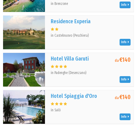
in Brenzone
Info
Residence Experia
in Castelnuovo (Peschiera)
Info
Hotel Villa Garuti
€140
da
in Padenghe (Desenzano)
Info
Hotel Spiaggia d'Oro
€140
da
in Salò
Info