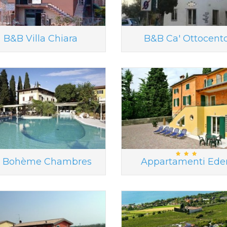
B&B Villa Chiara
B&B Ca' Ottocent
a Bohème Chambres
Appartamenti Ede