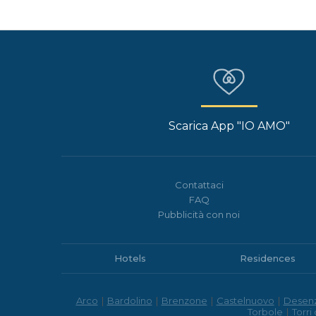
Scarica App "IO AMO"
Contattaci
FAQ
Pubblicità con noi
Hotels
Residences
Arco
|
Bardolino
|
Brenzone
|
Castelnuovo
|
Desen
Torbole
|
Torri