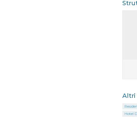
Stru
Altri
Residen
Hotel D