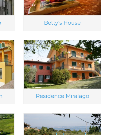
o
Betty's House
n
Residence Miralago