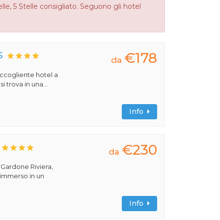
lle, 5 Stelle consigliato. Seguono gli hotel
€178
S
da
 accogliente hotel a
 trova in una...
Info
€230
da
a Gardone Riviera,
 immerso in un
Info