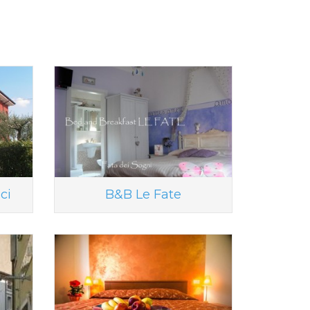
ci
B&B Le Fate