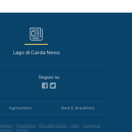
Lago di Garda News
Seguici su
Agriturismo
Bed & Breakfast
anerba
|
Peschiera
|
Riva del Garda
|
Salò
|
Sirmione
antova
|
Trento