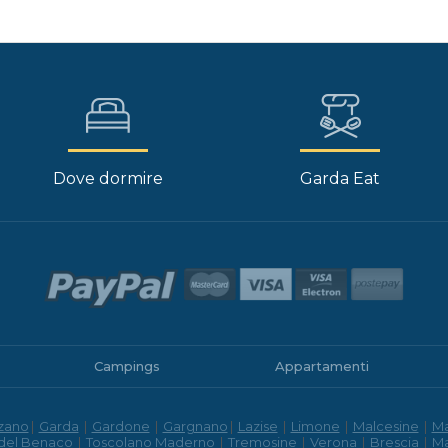
Dove dormire
Garda Eat
Campings
Appartamenti
zano
|
Garda
|
Gardone
|
Gargnano
|
Lazise
|
Limone
|
Malcesine
|
M
 del Benaco
|
Toscolano Maderno
|
Tremosine
|
Verona
|
Brescia
|
M