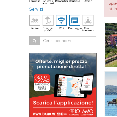
Famiglie
Animali
Romantici
Boutique
Design
Spia
ammessi
attin
Servizi
Piscina
Spiaggia
Wifi
Parcheggio
Centro
privata
benessere