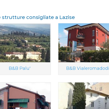
e strutture consigliate a Lazise
B&B Palu'
B&B Vialeromadodi