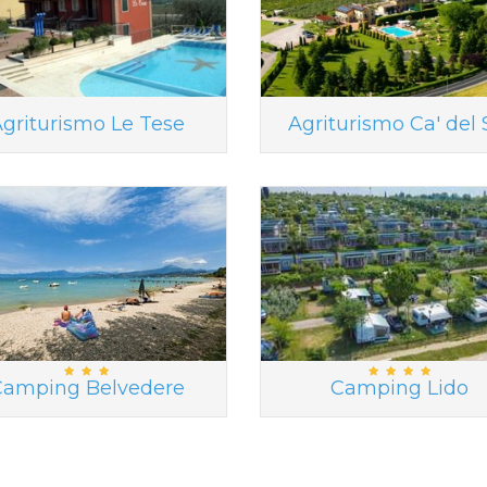
griturismo Le Tese
Agriturismo Ca' del 
Camping Belvedere
Camping Lido