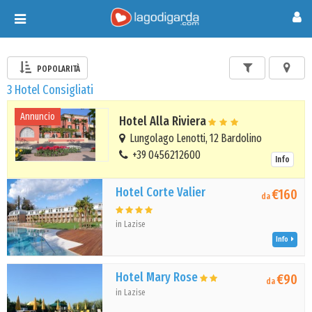
Toggle
navigation
POPOLARITÀ
3 Hotel Consigliati
Annuncio
Hotel Alla Riviera
Lungolago Lenotti, 12 Bardolino
+39 0456212600
Info
Hotel Corte Valier
€160
da
in Lazise
Info
Hotel Mary Rose
€90
da
in Lazise