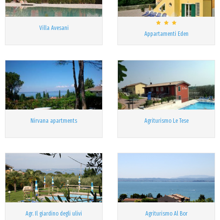
Villa Avesani
Appartamenti Eden
Nirvana apartments
Agriturismo Le Tese
Agr. Il giardino degli ulivi
Agriturismo Al Bor