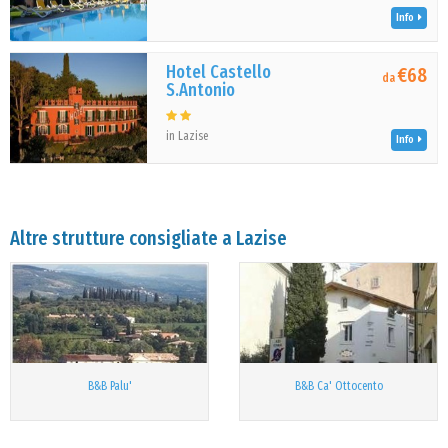
Info
Hotel Castello
€68
da
S.Antonio
in Lazise
Info
Altre strutture consigliate a Lazise
B&B Palu'
B&B Ca' Ottocento