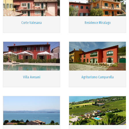
Corte Valesana
Residence Miralago
Villa Avesani
Agriturismo Camparella