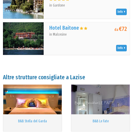
in Gardone
Info
Hotel Baitone
€72
da
in Malcesine
Info
Altre strutture consigliate a Lazise
B&B Stella del Garda
B&B Le Fate