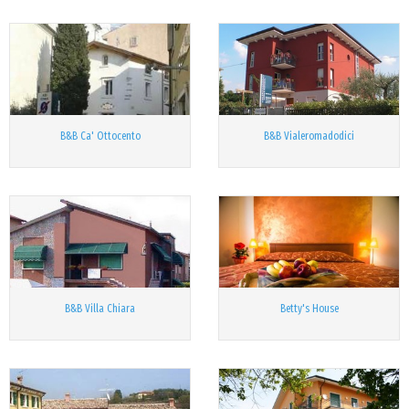
B&B Ca' Ottocento
B&B Vialeromadodici
B&B Villa Chiara
Betty's House