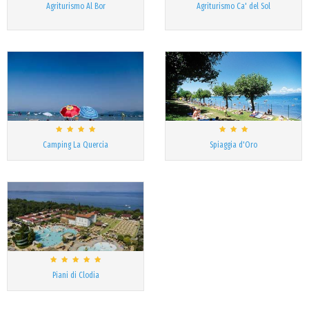
Agriturismo Al Bor
Agriturismo Ca' del Sol
Camping La Quercia
Spiaggia d'Oro
Piani di Clodia