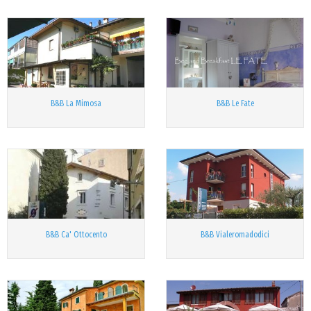
B&B La Mimosa
B&B Le Fate
B&B Ca' Ottocento
B&B Vialeromadodici