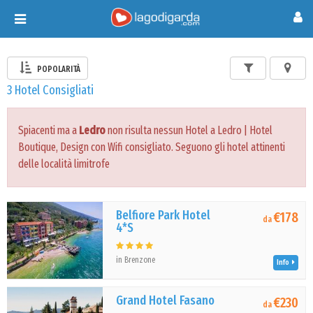
Toggle
navigation
POPOLARITÀ
3 Hotel Consigliati
Spiacenti ma a
Ledro
non risulta nessun Hotel a Ledro | Hotel
Boutique, Design con Wifi consigliato. Seguono gli hotel attinenti
delle località limitrofe
Belfiore Park Hotel
€178
da
4*S
in Brenzone
Info
Grand Hotel Fasano
€230
da