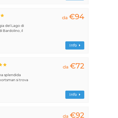
€94
da
gia del Lago di
i Bardolino, il
Info
€72
da
una splendida
portsman si trova
Info
€92
da