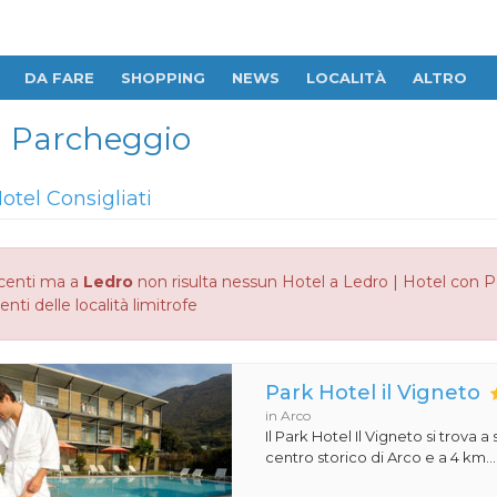
DA FARE
SHOPPING
NEWS
LOCALITÀ
ALTRO
on Parcheggio
otel Consigliati
centi ma a
Ledro
non risulta nessun Hotel a Ledro | Hotel con P
enti delle località limitrofe
Park Hotel il Vigneto
in Arco
Il Park Hotel Il Vigneto si trova a
centro storico di Arco e a 4 km...