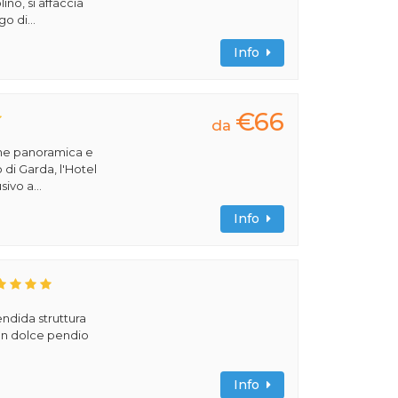
no, si affaccia
o di...
Info
€66
da
one panoramica e
 di Garda, l'Hotel
ivo a...
Info
ndida struttura
 un dolce pendio
Info