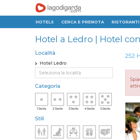
HOTELS
CERCA E PRENOTA
RISTORANTI
Hotel a Ledro | Hotel c
Località
252 H
Hotel Ledro
Spia
Categoria
attin
1 Stella
2 Stelle
3 Stelle
4 Stelle
5 Stelle
Stili