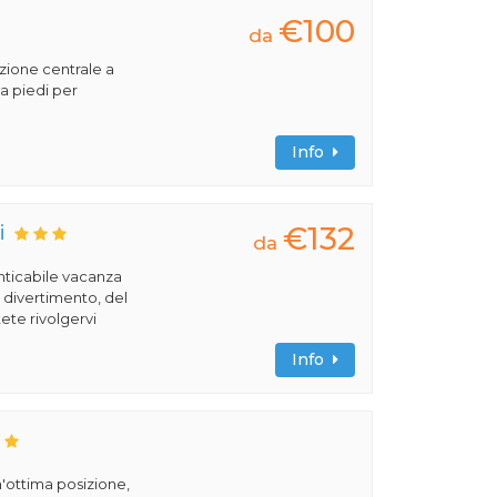
€100
da
izione centrale a
a piedi per
Info
€132
i
da
nticabile vacanza
l divertimento, del
ete rivolgervi
Info
un'ottima posizione,