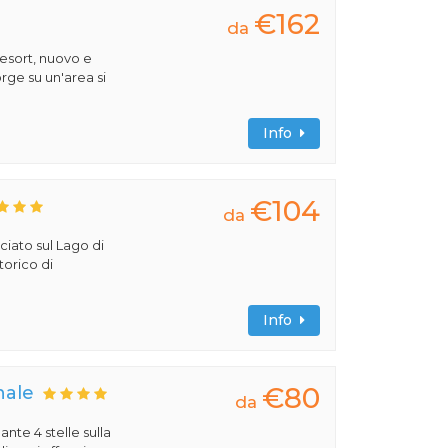
€162
da
esort, nuovo e
rge su un'area si
Info
€104
da
ciato sul Lago di
torico di
Info
€80
nale
da
ante 4 stelle sulla