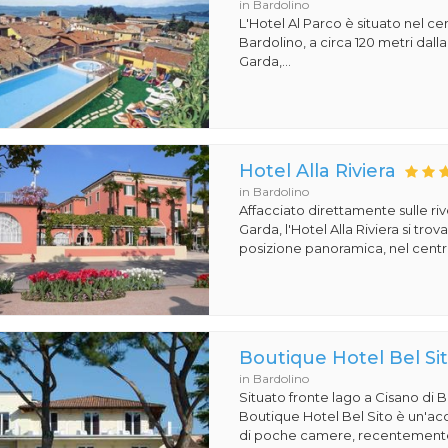
in Bardolino
L'Hotel Al Parco è situato nel ce
Bardolino, a circa 120 metri dalla
Garda,...
Hotel Alla Riviera
in Bardolino
Affacciato direttamente sulle ri
Garda, l'Hotel Alla Riviera si tro
posizione panoramica, nel centro
Boutique Hotel Bel Si
in Bardolino
Situato fronte lago a Cisano di Ba
Boutique Hotel Bel Sito è un'acc
di poche camere, recentemente 