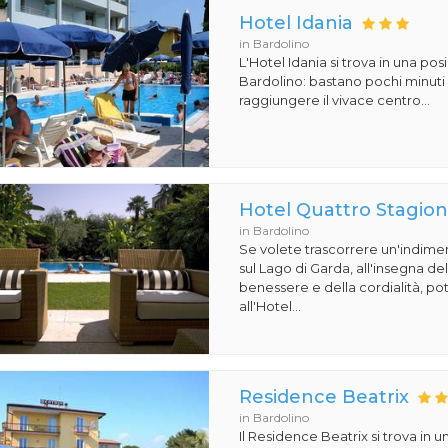
Hotel Idania
in Bardolino
L'Hotel Idania si trova in una pos
Bardolino: bastano pochi minuti 
raggiungere il vivace centro...
Hotel Quattro Stagion
in Bardolino
Se volete trascorrere un'indime
sul Lago di Garda, all'insegna de
benessere e della cordialità, pot
all'Hotel...
Residence Beatrix
in Bardolino
Il Residence Beatrix si trova in 