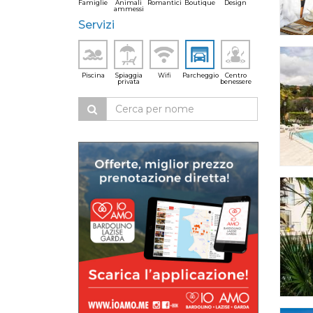
Famiglie
Animali
Romantici
Boutique
Design
ammessi
Servizi
Piscina
Spiaggia
Wifi
Parcheggio
Centro
privata
benessere