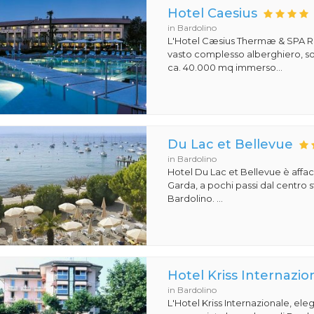
Hotel Caesius
in Bardolino
L'Hotel Cæsius Thermæ & SPA R
vasto complesso alberghiero, so
ca. 40.000 mq immerso...
Du Lac et Bellevue
in Bardolino
Hotel Du Lac et Bellevue è affac
Garda, a pochi passi dal centro s
Bardolino. ...
Hotel Kriss Internazio
in Bardolino
L'Hotel Kriss Internazionale, eleg