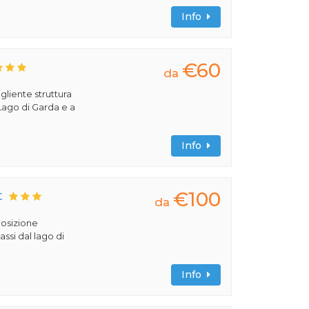
Info
€60
da
liente struttura
 Lago di Garda e a
Info
€100
t
da
 posizione
assi dal lago di
Info