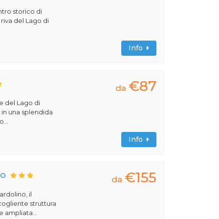
ntro storico di
 riva del Lago di
Info
€87
da
ve del Lago di
va in una splendida
...
Info
€155
to
da
rdolino, il
ogliente struttura
ampliata...