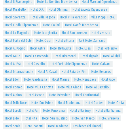
Hotel Il Biancospino
Hotel La Rondine Dipendenza
Hotel Marconi Dipendenza
Hotel Mirabello
Hotel O.K.
Hotel Olimpia
Hotel Saviola Dipendenza
Hotel Speranza
Hotel Villa Pagoda
Hotel Villa Paradiso
Villa Pioppi Hotel
Hotel Clodia Dipendenza
Hotel Colibrì
Hotel Ganfo Dipendenza
Hotel La Magnolia
Hotel Margherita
Hotel San Lorenzo
Hotel Venezia
Hotel Porta del Sole
Hotel Oasi
Hotel Vittoria
Park Hotel Zanzanù
Hotel Al Poggio
Hotel Astra
Hotel Bellavista
Hotel Elisa
Hotel Forbisicle
Hotel Gallo
Hotel La Rotonda
Hotel Miramonti
Hotel Tignale
Hotel Ai Tigli
Hotel Al Prà
Hotel Castello
Hotel Forbisicle Dipendenza
Hotel Galvani
Hotel Internazionale
Hotel Al Caval
Hotel Baia dei Pini
Hotel Benacus
Hotel Eden
Hotel Gardesana
Hotel Marina
Hotel Menapace
Hotel Pace
Hotel Romeo
Hotel Villa Carlotta
Hotel Villa Giada
Hotel Al Castello
Hotel Alpino
Hotel Astoria
Hotel Belvedere
Hotel Continental
Hotel Delle Rose
Hotel Due Palme
Hotel Fraderiana
Hotel Garden
Hotel Onda
Hotel Lorolli
Hotel Pai
Hotel Panorama
Hotel Villa Susy
Hotel Villa Tiziana
Hotel Lido
Hotel Rita
Hotel San Faustino
Hotel San Marco
Hotel Sirenella
Hotel Sonia
Hotel Zanetti
Hotel Maderno
Residence dei Limoni