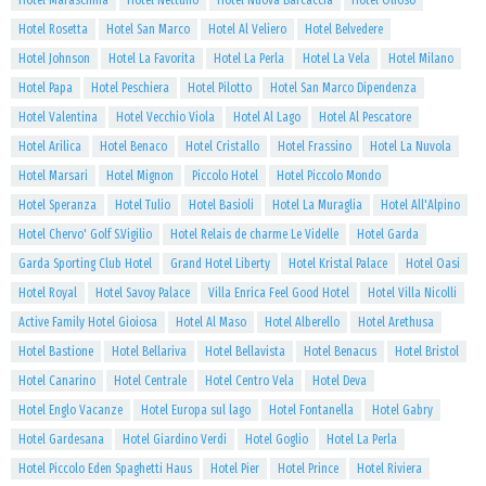
Hotel Maraschina
Hotel Nettuno
Hotel Nuova Barcaccia
Hotel Olioso
Hotel Rosetta
Hotel San Marco
Hotel Al Veliero
Hotel Belvedere
Hotel Johnson
Hotel La Favorita
Hotel La Perla
Hotel La Vela
Hotel Milano
Hotel Papa
Hotel Peschiera
Hotel Pilotto
Hotel San Marco Dipendenza
Hotel Valentina
Hotel Vecchio Viola
Hotel Al Lago
Hotel Al Pescatore
Hotel Arilica
Hotel Benaco
Hotel Cristallo
Hotel Frassino
Hotel La Nuvola
Hotel Marsari
Hotel Mignon
Piccolo Hotel
Hotel Piccolo Mondo
Hotel Speranza
Hotel Tulio
Hotel Basioli
Hotel La Muraglia
Hotel All'Alpino
Hotel Chervo' Golf S.Vigilio
Hotel Relais de charme Le Videlle
Hotel Garda
Garda Sporting Club Hotel
Grand Hotel Liberty
Hotel Kristal Palace
Hotel Oasi
Hotel Royal
Hotel Savoy Palace
Villa Enrica Feel Good Hotel
Hotel Villa Nicolli
Active Family Hotel Gioiosa
Hotel Al Maso
Hotel Alberello
Hotel Arethusa
Hotel Bastione
Hotel Bellariva
Hotel Bellavista
Hotel Benacus
Hotel Bristol
Hotel Canarino
Hotel Centrale
Hotel Centro Vela
Hotel Deva
Hotel Englo Vacanze
Hotel Europa sul lago
Hotel Fontanella
Hotel Gabry
Hotel Gardesana
Hotel Giardino Verdi
Hotel Goglio
Hotel La Perla
Hotel Piccolo Eden Spaghetti Haus
Hotel Pier
Hotel Prince
Hotel Riviera