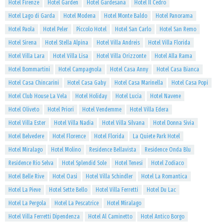
Hotel Firenze
Hotel Garden
Hotel Gardesana
Hotel Il Cedro
Hotel Lago di Garda
Hotel Modena
Hotel Monte Baldo
Hotel Panorama
Hotel Paola
Hotel Peler
Piccolo Hotel
Hotel San Carlo
Hotel San Remo
Hotel Sirena
Hotel Stella Alpina
Hotel Villa Andreis
Hotel Villa Florida
Hotel Villa Lara
Hotel Villa Lisa
Hotel Villa Orizzonte
Hotel Alla Rama
Hotel Bommartini
Hotel Campagnola
Hotel Casa Anny
Hotel Casa Bianca
Hotel Casa Chincarini
Hotel Casa Gaby
Hotel Casa Marinella
Hotel Casa Popi
Hotel Club House La Vela
Hotel Holiday
Hotel Lucia
Hotel Navene
Hotel Oliveto
Hotel Priori
Hotel Vendemme
Hotel Villa Edera
Hotel Villa Ester
Hotel Villa Nadia
Hotel Villa Silvana
Hotel Donna Sivia
Hotel Belvedere
Hotel Florence
Hotel Florida
La Quiete Park Hotel
Hotel Miralago
Hotel Molino
Residence Bellavista
Residence Onda Blu
Residence Rio Selva
Hotel Splendid Sole
Hotel Tenesi
Hotel Zodiaco
Hotel Belle Rive
Hotel Oasi
Hotel Villa Schindler
Hotel La Romantica
Hotel La Pieve
Hotel Sette Bello
Hotel Villa Ferretti
Hotel Du Lac
Hotel La Pergola
Hotel La Pescatrice
Hotel Miralago
Hotel Villa Ferretti Dipendenza
Hotel Al Caminetto
Hotel Antico Borgo