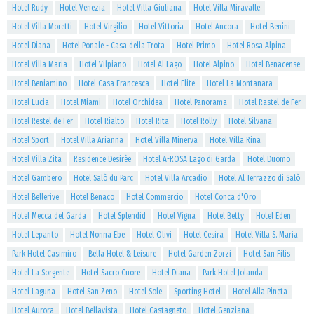
Hotel Rudy
Hotel Venezia
Hotel Villa Giuliana
Hotel Villa Miravalle
Hotel Villa Moretti
Hotel Virgilio
Hotel Vittoria
Hotel Ancora
Hotel Benini
Hotel Diana
Hotel Ponale - Casa della Trota
Hotel Primo
Hotel Rosa Alpina
Hotel Villa Maria
Hotel Vilpiano
Hotel Al Lago
Hotel Alpino
Hotel Benacense
Hotel Beniamino
Hotel Casa Francesca
Hotel Elite
Hotel La Montanara
Hotel Lucia
Hotel Miami
Hotel Orchidea
Hotel Panorama
Hotel Rastel de Fer
Hotel Restel de Fer
Hotel Rialto
Hotel Rita
Hotel Rolly
Hotel Silvana
Hotel Sport
Hotel Villa Arianna
Hotel Villa Minerva
Hotel Villa Rina
Hotel Villa Zita
Residence Desirèe
Hotel A-ROSA Lago di Garda
Hotel Duomo
Hotel Gambero
Hotel Salò du Parc
Hotel Villa Arcadio
Hotel Al Terrazzo di Salò
Hotel Bellerive
Hotel Benaco
Hotel Commercio
Hotel Conca d'Oro
Hotel Mecca del Garda
Hotel Splendid
Hotel Vigna
Hotel Betty
Hotel Eden
Hotel Lepanto
Hotel Nonna Ebe
Hotel Olivi
Hotel Cesira
Hotel Villa S. Maria
Park Hotel Casimiro
Bella Hotel & Leisure
Hotel Garden Zorzi
Hotel San Filis
Hotel La Sorgente
Hotel Sacro Cuore
Hotel Diana
Park Hotel Jolanda
Hotel Laguna
Hotel San Zeno
Hotel Sole
Sporting Hotel
Hotel Alla Pineta
Hotel Aurora
Hotel Bellavista
Hotel Castagneto
Hotel Genziana