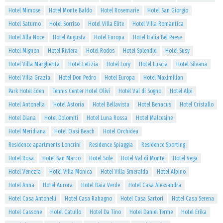
Hotel Mimose
Hotel Monte Baldo
Hotel Rosemarie
Hotel San Giorgio
Hotel Saturno
Hotel Sorriso
Hotel Villa Elite
Hotel Villa Romantica
Hotel Alla Noce
Hotel Augusta
Hotel Europa
Hotel Italia Bel Paese
Hotel Mignon
Hotel Riviera
Hotel Rodos
Hotel Splendid
Hotel Susy
Hotel Villa Margherita
Hotel Letizia
Hotel Lory
Hotel Luscia
Hotel Silvana
Hotel Villa Grazia
Hotel Don Pedro
Hotel Europa
Hotel Maximilian
Park Hotel Eden
Tennis Center Hotel Olivi
Hotel Val di Sogno
Hotel Alpi
Hotel Antonella
Hotel Astoria
Hotel Bellavista
Hotel Benacus
Hotel Cristallo
Hotel Diana
Hotel Dolomiti
Hotel Luna Rossa
Hotel Malcesine
Hotel Meridiana
Hotel Oasi Beach
Hotel Orchidea
Residence apartments Loncrini
Residence Spiaggia
Residence Sporting
Hotel Rosa
Hotel San Marco
Hotel Sole
Hotel Val di Monte
Hotel Vega
Hotel Venezia
Hotel Villa Monica
Hotel Villa Smeralda
Hotel Alpino
Hotel Anna
Hotel Aurora
Hotel Baia Verde
Hotel Casa Alessandra
Hotel Casa Antonelli
Hotel Casa Rabagno
Hotel Casa Sartori
Hotel Casa Serena
Hotel Cassone
Hotel Catullo
Hotel Da Tino
Hotel Daniel Terme
Hotel Erika