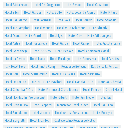
Hotel Adria resort
Hotel Bel Soggiorno
Hotel Benaco
Hotel Cavallino
Hotel Eden
Hotel Garden
Hotel Golfo
Hotel Locanda Alpina
Hotel Milano
Hotel San Marco
Hotel Serenella
Hotel Sole
Hotel Sorriso
Hotel Splendid
Hotel Tre Lampioni
Hotel Vienna
Hotel Villa Belvedere
Hotel Vittoria
Hotel Diana
Hotel Giardino
Hotel Igea
Hotel Olivi
Hotel Villa Angela
Hotel Astra
Hotel Fontanella
Hotel Garda
Hotel Campi
Hotel Piccola Italia
Hotel Bazzanega
Hotel Bel Sito
Hotel Benaco
Hotel apartments Maxi
Hotel La Fenice
Hotel Lucia
Hotel Miralago
Hotel Panorama
Hotel Paradiso
Park Hotel Faver
Hotel Pineta Campi
Residence Bellevue
Residence la Pertica
Hotel Sole
Hotel Stella d'Oro
Hotel Villa Selene
Hotel Sermerio
Hotel Da Tonino
Due Torri Hotel Baglioni
Hotel Gabbia D'Oro
Hotel Accademia
Hotel Colomba D'Oro
Hotel Euromotel Croce Bianca
Hotel Firenze
Grand Hotel
Hotel Holiday-Inn Verona East
Hotel Giberti
Hotel San Pietro
Hotel Ibis
Hotel Leon D'Oro
Hotel Leopardi
Montresor Hotel Palace
Hotel San Luca
Hotel San Marco
Hotel Victoria
Hotel Antica Porta Leona
Hotel Bologna
Hotel Borghetti
Hotel Brandoli
Castelvecchio Residence Hotel