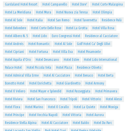
Gardaland Hotel Resort
Hotel Campanello
Hotel Dore'
Hotel Corte Malaspina
Hotel La Meridiana
Hotel Mura
Hotel Nuova zia Teresa
Hotel Olimpia
Hotel Al Sole
Hotel Italia
Hotel San Remo
Hotel Tavernetta
Residence Palù
Hotel Belvedere
Hotel Corte Delle Rose
Hotel La Grotta
Hotel Villa Rosa
Hotel Albero N. 5
Hotel Lido
Euro Congressi Hotel
Residence al Cacciatore
Hotel Andreis
Hotel Romantic
Hotel Al Sole
Golf Hotel Ca' Degli Ulivi
Hotel Cipriani
Hotel Fortuna
Hotel Villa Eva
Hotel Pinamonte
Hotel Aquila d'Oro
Hotel Desenzano
Hotel Estée
Hotel Lido International
Palace Hotel
Hotel Piccola Vela
Hotel Plaza
Residence Oliveto
Hotel Admiral Villa Erme
Hotel Al Cacciatore
Hotel Benaco
Hotel Berta
Bonotto Hotel
Hotel Enrichetta
Hotel Giardinetto
Hotel Armony
Hotel Il Veliero
Hotel Mayer e Splendid
Hotel Passeggiata
Hotel Primavera
Hotel Riviera
Hotel San Francesco
Hotel Tripoli
Hotel Vittorio
Hotel Alessi
Hotel Flora
Hotel Marino
Hotel Il Corallo
Hotel La Quiete
Hotel Moniga
Hotel Principe
Hotel Vecchia Napoli
Hotel Vittoria
Hotel Aurora
Residence Stella Alpina
Hotel Al Cacciatore
Hotel Baldo
Hotel Du Parc
Hotel Locanda San Vigilio
Park Hotel Oasi
Hotel Regina Adelaide