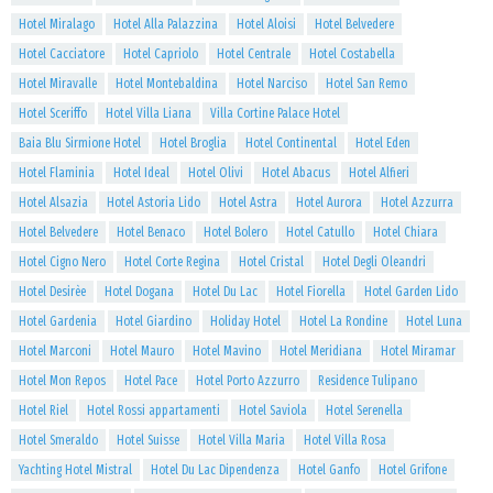
Hotel Miralago
Hotel Alla Palazzina
Hotel Aloisi
Hotel Belvedere
Hotel Cacciatore
Hotel Capriolo
Hotel Centrale
Hotel Costabella
Hotel Miravalle
Hotel Montebaldina
Hotel Narciso
Hotel San Remo
Hotel Sceriffo
Hotel Villa Liana
Villa Cortine Palace Hotel
Baia Blu Sirmione Hotel
Hotel Broglia
Hotel Continental
Hotel Eden
Hotel Flaminia
Hotel Ideal
Hotel Olivi
Hotel Abacus
Hotel Alfieri
Hotel Alsazia
Hotel Astoria Lido
Hotel Astra
Hotel Aurora
Hotel Azzurra
Hotel Belvedere
Hotel Benaco
Hotel Bolero
Hotel Catullo
Hotel Chiara
Hotel Cigno Nero
Hotel Corte Regina
Hotel Cristal
Hotel Degli Oleandri
Hotel Desirèe
Hotel Dogana
Hotel Du Lac
Hotel Fiorella
Hotel Garden Lido
Hotel Gardenia
Hotel Giardino
Holiday Hotel
Hotel La Rondine
Hotel Luna
Hotel Marconi
Hotel Mauro
Hotel Mavino
Hotel Meridiana
Hotel Miramar
Hotel Mon Repos
Hotel Pace
Hotel Porto Azzurro
Residence Tulipano
Hotel Riel
Hotel Rossi appartamenti
Hotel Saviola
Hotel Serenella
Hotel Smeraldo
Hotel Suisse
Hotel Villa Maria
Hotel Villa Rosa
Yachting Hotel Mistral
Hotel Du Lac Dipendenza
Hotel Ganfo
Hotel Grifone