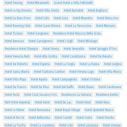
Hotel Touring
Hotel Miramonti
Grand Hotel a Villa Feltrinelli
Hotel Le Fay Resorts
Hotel Villa Giulia
Hotel Bartabel
Hotel Bogliaco
Hotel La Baia D'oro
Hotel Lido
Hotel Livia
Hotel Meandro
Hotel Palazzina
Hotel Running Club
Hotel Garni Riviera
Hotel La Terrazzina
Hotel Mariano
Hotel Tiziana
Hotel Gargnano
Residence Hotel Palazzo Della Scala
Hotel Benacus
Hotel Cansignorio
Hotel I Gigli
Hotel Miralago
Residence Hotel Olympia
Hotel Sirena
Hotel Smeraldo
Hotel Spiaggia d'Oro
Hotel Venezia Park
Hotel Alla Grotta
Hotel Casablanca
Hotel Da Renata
Hotel Da Roberto
Hotel Esperia
Hotel La Forgia
Hotel La Rama
Hotel Luigina
Hotel Santa Marta
Hotel Trattoria Confine
Hotel Verona Lago
Hotel Villa Maria
Hotel Villa Plaja
Hotel Aquila
Hotel Campagnola
Hotel Cristina
Hotel Da Franco
Hotel Da Pina
Hotel Dal Baffo
Hotel Diana
Hotel Gardesana
Hotel Tecla
Hotel Casa Vacanze Cris
Residences La Fattoria
Residence Emilio
Park Hotel Imperial
Hotel Astor
Hotel Du Lac
Hotel Ideal
Hotel Ilma
Hotel Le Palme
Hotel Panorama
Hotel Royal Village
Hotel Splendid Palace
Hotel Al Rio Se
Hotel Bellavista
Hotel Castell
Hotel Coste
Hotel Florida
Hotel La Fiorita
Hotel La Gardenia
Hotel Lido
Hotel Limonaia
Hotel Limone