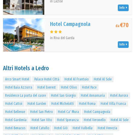
in Lazise
Info
Hotel Campagnola
€70
da
in Riva del Garda
Info
Altri Hotels a Ledro
Arco Smart Hotel
Palace Hotel Città
Hotel Al Frantoio
Hotel Al Sole
Hotel Baia Azzurra
Hotel Everest
Hotel Olivo
Hotel Pace
Residence La porta del cuore
Hotel San Giorgio
Hotel Annamaria
Hotel Aurora
Hotel Cattoi
Hotel Garden
Hotel Michelotti
Hotel Roma
Hotel Villa Franca
Hotel Bellevue
Hotel San Pietro
Hotel Ca' Mura
Hotel Campagnola
Hotel Gardenia
Hotel San Vito
Hotel Speranza
Hotel Veronello
Hotel Al Sole
Hotel Benacus
Hotel Catullo
Hotel Giò
Hotel Valbella
Hotel Venezia