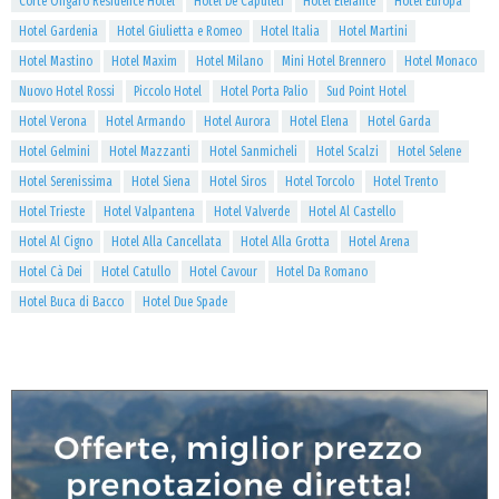
Corte Ongaro Residence Hotel
Hotel De Capuleti
Hotel Elefante
Hotel Europa
Hotel Gardenia
Hotel Giulietta e Romeo
Hotel Italia
Hotel Martini
Hotel Mastino
Hotel Maxim
Hotel Milano
Mini Hotel Brennero
Hotel Monaco
Nuovo Hotel Rossi
Piccolo Hotel
Hotel Porta Palio
Sud Point Hotel
Hotel Verona
Hotel Armando
Hotel Aurora
Hotel Elena
Hotel Garda
Hotel Gelmini
Hotel Mazzanti
Hotel Sanmicheli
Hotel Scalzi
Hotel Selene
Hotel Serenissima
Hotel Siena
Hotel Siros
Hotel Torcolo
Hotel Trento
Hotel Trieste
Hotel Valpantena
Hotel Valverde
Hotel Al Castello
Hotel Al Cigno
Hotel Alla Cancellata
Hotel Alla Grotta
Hotel Arena
Hotel Cà Dei
Hotel Catullo
Hotel Cavour
Hotel Da Romano
Hotel Buca di Bacco
Hotel Due Spade