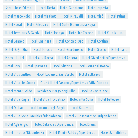
Sport Hotel Olimpo
Hotel Doria
Hotel Gabbiano
Hotel Imperial
Hotel Marco Polo
Hotel Miralago
Hotel Miravalli
Hotel Mirò
Hotel Palme
Hotel Royal
Hotel Silvestro
Hotel Suite Dipendenza Royal
Hotel Terminus & Garda
Hotel Tobago
Hotel Tre Corone
Hotel Villa Mulino
Hotel Benaco
Hotel Capinera
Hotel Conca d'Oro
Hotel Cortina
Hotel Degli Olivi
Hotel Europa
Hotel Giardinetto
Hotel Giotto
Hotel Italia
Piccolo Hotel
Hotel Alla Rocca
Hotel Ancora
Hotel Giardinetto Dipendenza
Hotel Lory
Hotel Speranza
Hotel Vittoria
Hotel Corte del Bosco
Hotel Villa Anthea
Hotel Locanda San Verolo
Hotel Bellariva
Hotel Villa del Sogno
Grand Hotel Fasano /Dipendenza Villa Principe
Hotel Monte Baldo
Residence Borgo degli ulivi
Hotel Savoy Palace
Hotel Villa Capri
Hotel Villa Fiordaliso
Hotel Villa Sofia
Hotel Bellevue
Hotel Du Lac
Hotel Locanda agli Angeli
Hotel Saturnia
Hotel Villa Sofia (Meublè) /Dipendenza
Hotel Ville Montefiori /Dipendenza
Hotel Agli Angeli
Hotel Bellevue /Dipendenza
Hotel Diana
Hotel Il riccio /Dipendenza
Hotel Monte Baldo /Dipendenza
Hotel San Michele