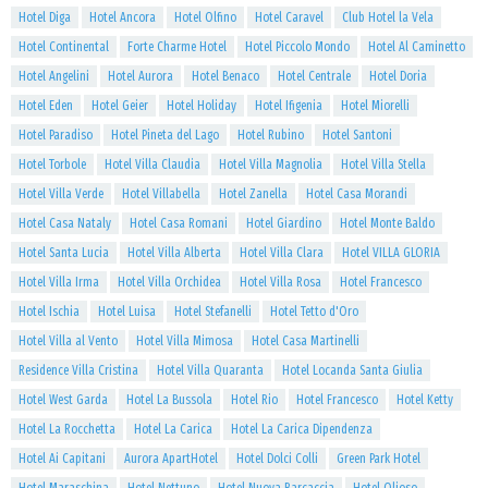
Hotel Diga
Hotel Ancora
Hotel Olfino
Hotel Caravel
Club Hotel la Vela
Hotel Continental
Forte Charme Hotel
Hotel Piccolo Mondo
Hotel Al Caminetto
Hotel Angelini
Hotel Aurora
Hotel Benaco
Hotel Centrale
Hotel Doria
Hotel Eden
Hotel Geier
Hotel Holiday
Hotel Ifigenia
Hotel Miorelli
Hotel Paradiso
Hotel Pineta del Lago
Hotel Rubino
Hotel Santoni
Hotel Torbole
Hotel Villa Claudia
Hotel Villa Magnolia
Hotel Villa Stella
Hotel Villa Verde
Hotel Villabella
Hotel Zanella
Hotel Casa Morandi
Hotel Casa Nataly
Hotel Casa Romani
Hotel Giardino
Hotel Monte Baldo
Hotel Santa Lucia
Hotel Villa Alberta
Hotel Villa Clara
Hotel VILLA GLORIA
Hotel Villa Irma
Hotel Villa Orchidea
Hotel Villa Rosa
Hotel Francesco
Hotel Ischia
Hotel Luisa
Hotel Stefanelli
Hotel Tetto d'Oro
Hotel Villa al Vento
Hotel Villa Mimosa
Hotel Casa Martinelli
Residence Villa Cristina
Hotel Villa Quaranta
Hotel Locanda Santa Giulia
Hotel West Garda
Hotel La Bussola
Hotel Rio
Hotel Francesco
Hotel Ketty
Hotel La Rocchetta
Hotel La Carica
Hotel La Carica Dipendenza
Hotel Ai Capitani
Aurora ApartHotel
Hotel Dolci Colli
Green Park Hotel