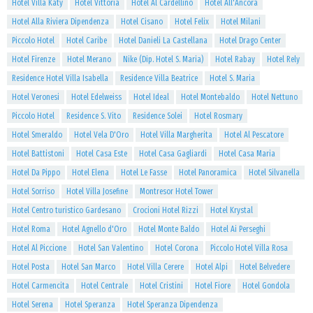
Hotel Villa Katy
Hotel Vittoria
Hotel Al Cardellino
Hotel All'Ancora
Hotel Alla Riviera Dipendenza
Hotel Cisano
Hotel Felix
Hotel Milani
Piccolo Hotel
Hotel Caribe
Hotel Danieli La Castellana
Hotel Drago Center
Hotel Firenze
Hotel Merano
Nike (Dip. Hotel S. Maria)
Hotel Rabay
Hotel Rely
Residence Hotel Villa Isabella
Residence Villa Beatrice
Hotel S. Maria
Hotel Veronesi
Hotel Edelweiss
Hotel Ideal
Hotel Montebaldo
Hotel Nettuno
Piccolo Hotel
Residence S. Vito
Residence Solei
Hotel Rosmary
Hotel Smeraldo
Hotel Vela D'Oro
Hotel Villa Margherita
Hotel Al Pescatore
Hotel Battistoni
Hotel Casa Este
Hotel Casa Gagliardi
Hotel Casa Maria
Hotel Da Pippo
Hotel Elena
Hotel Le Fasse
Hotel Panoramica
Hotel Silvanella
Hotel Sorriso
Hotel Villa Josefine
Montresor Hotel Tower
Hotel Centro turistico Gardesano
Crocioni Hotel Rizzi
Hotel Krystal
Hotel Roma
Hotel Agnello d'Oro
Hotel Monte Baldo
Hotel Ai Perseghi
Hotel Al Piccione
Hotel San Valentino
Hotel Corona
Piccolo Hotel Villa Rosa
Hotel Posta
Hotel San Marco
Hotel Villa Cerere
Hotel Alpi
Hotel Belvedere
Hotel Carmencita
Hotel Centrale
Hotel Cristini
Hotel Fiore
Hotel Gondola
Hotel Serena
Hotel Speranza
Hotel Speranza Dipendenza