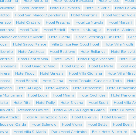
Maraschina
Hotel Nettuno
Hotel Nuova Barcaccia
Hotel Olioso
Hotel 
elvedere
Hotel Johnson
Hotel La Favorita
Hotel La Perla
Hotel La Vel
ilotto
Hotel San Marco Dipendenza
Hotel Valentina
Hotel Vecchio Viola
Benaco
Hotel Cristallo
Hotel Frassino
Hotel La Nuvola
Hotel Marsari
Speranza
Hotel Tulio
Hotel Basioli
Hotel La Muraglia
Hotel All'Alpino
elais de charme Le Videlle
Hotel Garda
Garda Sporting Club Hotel
Gran
Royal
Hotel Savoy Palace
Villa Enrica Feel Good Hotel
Hotel Villa Nicolli
lberello
Hotel Arethusa
Hotel Bastione
Hotel Bellariva
Hotel Bellavist
entrale
Hotel Centro Vela
Hotel Deva
Hotel Englo Vacanze
Hotel Eur
Gardesana
Hotel Giardino Verdi
Hotel Goglio
Hotel La Perla
Hotel Pic
iviera
Hotel Rudy
Hotel Venezia
Hotel Villa Giuliana
Hotel Villa Mirav
Ancora
Hotel Benini
Hotel Diana
Hotel Ponale - Casa della Trota
Hote
ilpiano
Hotel Al Lago
Hotel Alpino
Hotel Benacense
Hotel Beniamin
La Montanara
Hotel Lucia
Hotel Miami
Hotel Orchidea
Hotel Panora
ialto
Hotel Rita
Hotel Rolly
Hotel Silvana
Hotel Sport
Hotel Villa A
lla Zita
Residence Desirèe
Hotel A-ROSA Lago di Garda
Hotel Duomo
illa Arcadio
Hotel Al Terrazzo di Salò
Hotel Bellerive
Hotel Benaco
Ho
Mecca del Garda
Hotel Splendid
Hotel Vigna
Hotel Betty
Hotel Eden
esira
Hotel Villa S. Maria
Park Hotel Casimiro
Bella Hotel & Leisure
Ho