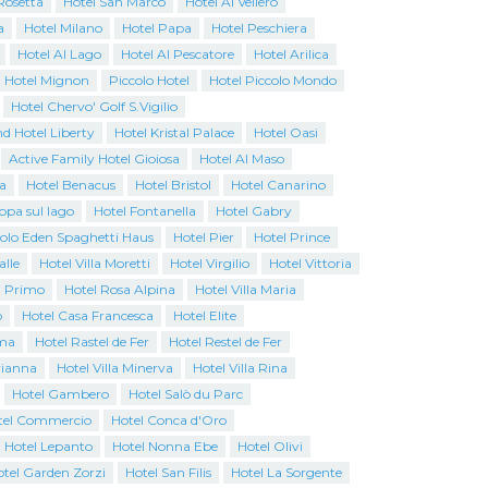
Rosetta
Hotel San Marco
Hotel Al Veliero
a
Hotel Milano
Hotel Papa
Hotel Peschiera
Hotel Al Lago
Hotel Al Pescatore
Hotel Arilica
Hotel Mignon
Piccolo Hotel
Hotel Piccolo Mondo
Hotel Chervo' Golf S.Vigilio
d Hotel Liberty
Hotel Kristal Palace
Hotel Oasi
Active Family Hotel Gioiosa
Hotel Al Maso
a
Hotel Benacus
Hotel Bristol
Hotel Canarino
opa sul lago
Hotel Fontanella
Hotel Gabry
colo Eden Spaghetti Haus
Hotel Pier
Hotel Prince
alle
Hotel Villa Moretti
Hotel Virgilio
Hotel Vittoria
l Primo
Hotel Rosa Alpina
Hotel Villa Maria
o
Hotel Casa Francesca
Hotel Elite
ma
Hotel Rastel de Fer
Hotel Restel de Fer
rianna
Hotel Villa Minerva
Hotel Villa Rina
Hotel Gambero
Hotel Salò du Parc
tel Commercio
Hotel Conca d'Oro
Hotel Lepanto
Hotel Nonna Ebe
Hotel Olivi
tel Garden Zorzi
Hotel San Filis
Hotel La Sorgente