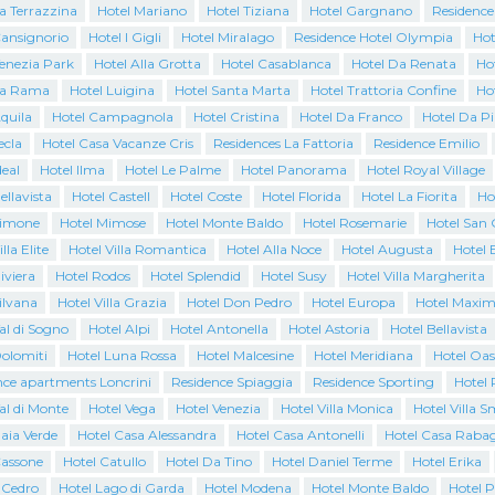
a Terrazzina
Hotel Mariano
Hotel Tiziana
Hotel Gargnano
Residence
Cansignorio
Hotel I Gigli
Hotel Miralago
Residence Hotel Olympia
Hot
Venezia Park
Hotel Alla Grotta
Hotel Casablanca
Hotel Da Renata
Ho
La Rama
Hotel Luigina
Hotel Santa Marta
Hotel Trattoria Confine
Ho
quila
Hotel Campagnola
Hotel Cristina
Hotel Da Franco
Hotel Da P
ecla
Hotel Casa Vacanze Cris
Residences La Fattoria
Residence Emilio
deal
Hotel Ilma
Hotel Le Palme
Hotel Panorama
Hotel Royal Village
ellavista
Hotel Castell
Hotel Coste
Hotel Florida
Hotel La Fiorita
Ho
Limone
Hotel Mimose
Hotel Monte Baldo
Hotel Rosemarie
Hotel San 
lla Elite
Hotel Villa Romantica
Hotel Alla Noce
Hotel Augusta
Hotel 
iviera
Hotel Rodos
Hotel Splendid
Hotel Susy
Hotel Villa Margherita
ilvana
Hotel Villa Grazia
Hotel Don Pedro
Hotel Europa
Hotel Maxim
al di Sogno
Hotel Alpi
Hotel Antonella
Hotel Astoria
Hotel Bellavista
Dolomiti
Hotel Luna Rossa
Hotel Malcesine
Hotel Meridiana
Hotel Oas
nce apartments Loncrini
Residence Spiaggia
Residence Sporting
Hotel 
al di Monte
Hotel Vega
Hotel Venezia
Hotel Villa Monica
Hotel Villa 
aia Verde
Hotel Casa Alessandra
Hotel Casa Antonelli
Hotel Casa Raba
Cassone
Hotel Catullo
Hotel Da Tino
Hotel Daniel Terme
Hotel Erika
l Cedro
Hotel Lago di Garda
Hotel Modena
Hotel Monte Baldo
Hotel 