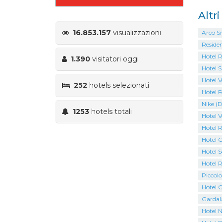
Altr
16.853.157
visualizzazioni
Arco S
Residen
Hotel 
1.390
visitatori oggi
Hotel S
Hotel V
252
hotels selezionati
Hotel F
Nike (D
1253
hotels totali
Hotel V
Hotel 
Hotel C
Hotel S
Hotel 
Piccolo
Hotel C
Gardal
Hotel N