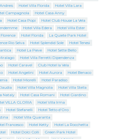
 Andreis
Hotel Villa Florida
Hotel Villa Lara
tel Campagnola
Hotel Casa Anny
a
Hotel Casa Popi
Hotel Club House La Vela
Vendemme
Hotel Villa Edera
Hotel Villa Ester
 Florence
Hotel Florida
La Quiete Park Hotel
ence Rio Selva
Hotel Splendid Sole
Hotel Tenesi
antica
Hotel La Pieve
Hotel Sette Bello
Miralago
Hotel Villa Ferretti Dipendenza
no
Hotel Caravel
Club Hotel la Vela
to
Hotel Angelini
Hotel Aurora
Hotel Benaco
genia
Hotel Miorelli
Hotel Paradiso
Claudia
Hotel Villa Magnolia
Hotel Villa Stella
a Nataly
Hotel Casa Romani
Hotel Giardino
tel VILLA GLORIA
Hotel Villa Irma
a
Hotel Stefanelli
Hotel Tetto d'Oro
stina
Hotel Villa Quaranta
tel Francesco
Hotel Ketty
Hotel La Rocchetta
tel
Hotel Dolci Colli
Green Park Hotel