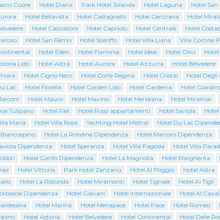
Sacro Cuore
Hotel Diana
Park Hotel Jolanda
Hotel Laguna
Hotel San
Aurora
Hotel Bellavista
Hotel Castagneto
Hotel Genziana
Hotel Miral
elvedere
Hotel Cacciatore
Hotel Capriolo
Hotel Centrale
Hotel Costab
arciso
Hotel San Remo
Hotel Sceriffo
Hotel Villa Liana
Villa Cortine 
Continental
Hotel Eden
Hotel Flaminia
Hotel Ideal
Hotel Olivi
Hotel
storia Lido
Hotel Astra
Hotel Aurora
Hotel Azzurra
Hotel Belvedere
Chiara
Hotel Cigno Nero
Hotel Corte Regina
Hotel Cristal
Hotel Degli
Du Lac
Hotel Fiorella
Hotel Garden Lido
Hotel Gardenia
Hotel Giardin
Marconi
Hotel Mauro
Hotel Mavino
Hotel Meridiana
Hotel Miramar
nce Tulipano
Hotel Riel
Hotel Rossi appartamenti
Hotel Saviola
Hotel
illa Maria
Hotel Villa Rosa
Yachting Hotel Mistral
Hotel Du Lac Dipende
l Biancospino
Hotel La Rondine Dipendenza
Hotel Marconi Dipendenza
Saviola Dipendenza
Hotel Speranza
Hotel Villa Pagoda
Hotel Villa Parad
olibrì
Hotel Ganfo Dipendenza
Hotel La Magnolia
Hotel Margherita
asi
Hotel Vittoria
Park Hotel Zanzanù
Hotel Al Poggio
Hotel Astra
allo
Hotel La Rotonda
Hotel Miramonti
Hotel Tignale
Hotel Ai Tigli
orbisicle Dipendenza
Hotel Galvani
Hotel Internazionale
Hotel Al Caval
Gardesana
Hotel Marina
Hotel Menapace
Hotel Pace
Hotel Romeo
lpino
Hotel Astoria
Hotel Belvedere
Hotel Continental
Hotel Delle Ro