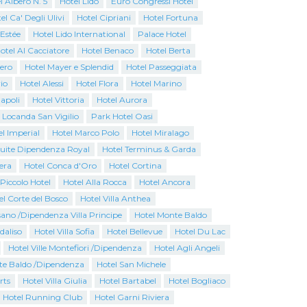
l Albero N. 5
Hotel Lido
Euro Congressi Hotel
el Ca' Degli Ulivi
Hotel Cipriani
Hotel Fortuna
 Estée
Hotel Lido International
Palace Hotel
otel Al Cacciatore
Hotel Benaco
Hotel Berta
iero
Hotel Mayer e Splendid
Hotel Passeggiata
io
Hotel Alessi
Hotel Flora
Hotel Marino
apoli
Hotel Vittoria
Hotel Aurora
 Locanda San Vigilio
Park Hotel Oasi
l Imperial
Hotel Marco Polo
Hotel Miralago
Suite Dipendenza Royal
Hotel Terminus & Garda
era
Hotel Conca d'Oro
Hotel Cortina
Piccolo Hotel
Hotel Alla Rocca
Hotel Ancora
el Corte del Bosco
Hotel Villa Anthea
ano /Dipendenza Villa Principe
Hotel Monte Baldo
rdaliso
Hotel Villa Sofia
Hotel Bellevue
Hotel Du Lac
Hotel Ville Montefiori /Dipendenza
Hotel Agli Angeli
te Baldo /Dipendenza
Hotel San Michele
rts
Hotel Villa Giulia
Hotel Bartabel
Hotel Bogliaco
Hotel Running Club
Hotel Garni Riviera