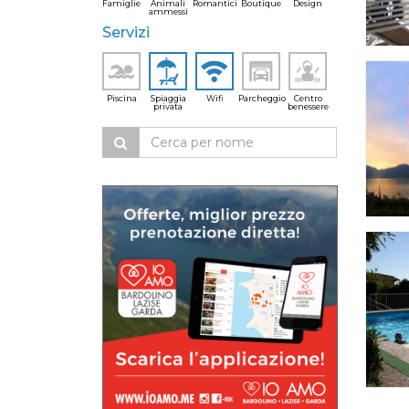
Famiglie
Animali
Romantici
Boutique
Design
ammessi
Servizi
Piscina
Spiaggia
Wifi
Parcheggio
Centro
privata
benessere