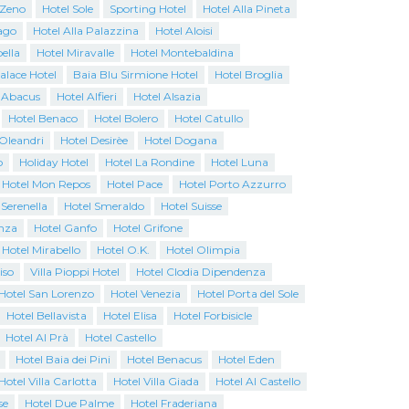
 Zeno
Hotel Sole
Sporting Hotel
Hotel Alla Pineta
ago
Hotel Alla Palazzina
Hotel Aloisi
ella
Hotel Miravalle
Hotel Montebaldina
Palace Hotel
Baia Blu Sirmione Hotel
Hotel Broglia
 Abacus
Hotel Alfieri
Hotel Alsazia
Hotel Benaco
Hotel Bolero
Hotel Catullo
 Oleandri
Hotel Desirèe
Hotel Dogana
o
Holiday Hotel
Hotel La Rondine
Hotel Luna
Hotel Mon Repos
Hotel Pace
Hotel Porto Azzurro
 Serenella
Hotel Smeraldo
Hotel Suisse
nza
Hotel Ganfo
Hotel Grifone
Hotel Mirabello
Hotel O.K.
Hotel Olimpia
iso
Villa Pioppi Hotel
Hotel Clodia Dipendenza
Hotel San Lorenzo
Hotel Venezia
Hotel Porta del Sole
Hotel Bellavista
Hotel Elisa
Hotel Forbisicle
Hotel Al Prà
Hotel Castello
Hotel Baia dei Pini
Hotel Benacus
Hotel Eden
Hotel Villa Carlotta
Hotel Villa Giada
Hotel Al Castello
se
Hotel Due Palme
Hotel Fraderiana