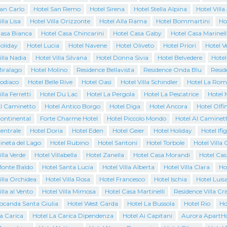
San Carlo
Hotel San Remo
Hotel Sirena
Hotel Stella Alpina
Hotel Villa
lla Lisa
Hotel Villa Orizzonte
Hotel Alla Rama
Hotel Bommartini
Ho
Casa Bianca
Hotel Casa Chincarini
Hotel Casa Gaby
Hotel Casa Marinell
oliday
Hotel Lucia
Hotel Navene
Hotel Oliveto
Hotel Priori
Hotel 
illa Nadia
Hotel Villa Silvana
Hotel Donna Sivia
Hotel Belvedere
Hotel
Miralago
Hotel Molino
Residence Bellavista
Residence Onda Blu
Resid
Zodiaco
Hotel Belle Rive
Hotel Oasi
Hotel Villa Schindler
Hotel La Rom
lla Ferretti
Hotel Du Lac
Hotel La Pergola
Hotel La Pescatrice
Hotel 
Al Caminetto
Hotel Antico Borgo
Hotel Diga
Hotel Ancora
Hotel Olfi
Continental
Forte Charme Hotel
Hotel Piccolo Mondo
Hotel Al Caminet
entrale
Hotel Doria
Hotel Eden
Hotel Geier
Hotel Holiday
Hotel Ifi
ineta del Lago
Hotel Rubino
Hotel Santoni
Hotel Torbole
Hotel Villa 
illa Verde
Hotel Villabella
Hotel Zanella
Hotel Casa Morandi
Hotel Cas
Monte Baldo
Hotel Santa Lucia
Hotel Villa Alberta
Hotel Villa Clara
Ho
illa Orchidea
Hotel Villa Rosa
Hotel Francesco
Hotel Ischia
Hotel Luis
illa al Vento
Hotel Villa Mimosa
Hotel Casa Martinelli
Residence Villa Cri
Locanda Santa Giulia
Hotel West Garda
Hotel La Bussola
Hotel Rio
Ho
a Carica
Hotel La Carica Dipendenza
Hotel Ai Capitani
Aurora ApartHo