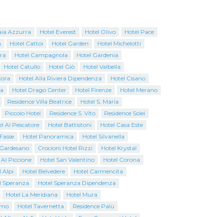
aia Azzurra
Hotel Everest
Hotel Olivo
Hotel Pace
a
Hotel Cattoi
Hotel Garden
Hotel Michelotti
ra
Hotel Campagnola
Hotel Gardenia
Hotel Catullo
Hotel Giò
Hotel Valbella
cora
Hotel Alla Riviera Dipendenza
Hotel Cisano
na
Hotel Drago Center
Hotel Firenze
Hotel Merano
Residence Villa Beatrice
Hotel S. Maria
Piccolo Hotel
Residence S. Vito
Residence Solei
l Al Pescatore
Hotel Battistoni
Hotel Casa Este
 Fasse
Hotel Panoramica
Hotel Silvanella
o Gardesano
Crocioni Hotel Rizzi
Hotel Krystal
 Al Piccione
Hotel San Valentino
Hotel Corona
 Alpi
Hotel Belvedere
Hotel Carmencita
l Speranza
Hotel Speranza Dipendenza
Hotel La Meridiana
Hotel Mura
emo
Hotel Tavernetta
Residence Palù