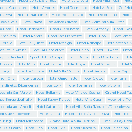
elvedere
Hotel Corte Delle Rose
Hotel La Grotta
Hotel Villa Rosa
Hote
ce al Cacciatore
Hotel Andreis
Hotel Romantic
Hotel Al Sole
Golf Hot
illa Eva
Hotel Pinamonte
Hotel Aquila d'Oro
Hotel Desenzano
Hotel
iccola Vela
Hotel Plaza
Residence Oliveto
Hotel Admiral Villa Erme
H
o Hotel
Hotel Enrichetta
Hotel Giardinetto
Hotel Armony
Hotel Il Vel
Primavera
Hotel Riviera
Hotel San Francesco
Hotel Tripoli
Hotel Vittor
 Corallo
Hotel La Quiete
Hotel Moniga
Hotel Principe
Hotel Vecchia N
ce Stella Alpina
Hotel Al Cacciatore
Hotel Baldo
Hotel Du Parc
Hotel
Regina Adelaide
Sport Hotel Olimpo
Hotel Doria
Hotel Gabbiano
Hote
iravalli
Hotel Mirò
Hotel Palme
Hotel Royal
Hotel Silvestro
Hotel 
Tobago
Hotel Tre Corone
Hotel Villa Mulino
Hotel Benaco
Hotel Capin
egli Olivi
Hotel Europa
Hotel Giardinetto
Hotel Giotto
Hotel Italia
Giardinetto Dipendenza
Hotel Lory
Hotel Speranza
Hotel Vittoria
Hot
Locanda San Verolo
Hotel Bellariva
Hotel Villa del Sogno
Grand Hotel Fas
ce Borgo degli ulivi
Hotel Savoy Palace
Hotel Villa Capri
Hotel Villa Fio
ocanda agli Angeli
Hotel Saturnia
Hotel Villa Sofia (Meublè) /Dipendenza
Bellevue /Dipendenza
Hotel Diana
Hotel Il riccio /Dipendenza
Hotel Mon
Touring
Hotel Miramonti
Grand Hotel a Villa Feltrinelli
Hotel Le Fay Reso
a Baia D'oro
Hotel Lido
Hotel Livia
Hotel Meandro
Hotel Palazzina