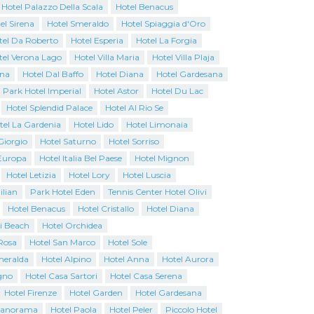
 Hotel Palazzo Della Scala
Hotel Benacus
el Sirena
Hotel Smeraldo
Hotel Spiaggia d'Oro
tel Da Roberto
Hotel Esperia
Hotel La Forgia
tel Verona Lago
Hotel Villa Maria
Hotel Villa Plaja
ina
Hotel Dal Baffo
Hotel Diana
Hotel Gardesana
Park Hotel Imperial
Hotel Astor
Hotel Du Lac
Hotel Splendid Palace
Hotel Al Rio Se
tel La Gardenia
Hotel Lido
Hotel Limonaia
Giorgio
Hotel Saturno
Hotel Sorriso
Europa
Hotel Italia Bel Paese
Hotel Mignon
Hotel Letizia
Hotel Lory
Hotel Luscia
ilian
Park Hotel Eden
Tennis Center Hotel Olivi
Hotel Benacus
Hotel Cristallo
Hotel Diana
i Beach
Hotel Orchidea
Rosa
Hotel San Marco
Hotel Sole
Smeralda
Hotel Alpino
Hotel Anna
Hotel Aurora
gno
Hotel Casa Sartori
Hotel Casa Serena
Hotel Firenze
Hotel Garden
Hotel Gardesana
Panorama
Hotel Paola
Hotel Peler
Piccolo Hotel