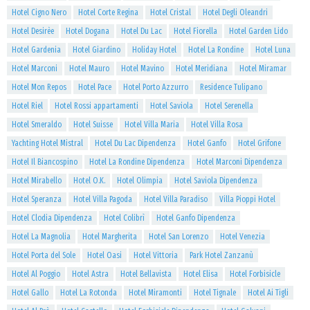
Hotel Cigno Nero
Hotel Corte Regina
Hotel Cristal
Hotel Degli Oleandri
Hotel Desirèe
Hotel Dogana
Hotel Du Lac
Hotel Fiorella
Hotel Garden Lido
Hotel Gardenia
Hotel Giardino
Holiday Hotel
Hotel La Rondine
Hotel Luna
Hotel Marconi
Hotel Mauro
Hotel Mavino
Hotel Meridiana
Hotel Miramar
Hotel Mon Repos
Hotel Pace
Hotel Porto Azzurro
Residence Tulipano
Hotel Riel
Hotel Rossi appartamenti
Hotel Saviola
Hotel Serenella
Hotel Smeraldo
Hotel Suisse
Hotel Villa Maria
Hotel Villa Rosa
Yachting Hotel Mistral
Hotel Du Lac Dipendenza
Hotel Ganfo
Hotel Grifone
Hotel Il Biancospino
Hotel La Rondine Dipendenza
Hotel Marconi Dipendenza
Hotel Mirabello
Hotel O.K.
Hotel Olimpia
Hotel Saviola Dipendenza
Hotel Speranza
Hotel Villa Pagoda
Hotel Villa Paradiso
Villa Pioppi Hotel
Hotel Clodia Dipendenza
Hotel Colibrì
Hotel Ganfo Dipendenza
Hotel La Magnolia
Hotel Margherita
Hotel San Lorenzo
Hotel Venezia
Hotel Porta del Sole
Hotel Oasi
Hotel Vittoria
Park Hotel Zanzanù
Hotel Al Poggio
Hotel Astra
Hotel Bellavista
Hotel Elisa
Hotel Forbisicle
Hotel Gallo
Hotel La Rotonda
Hotel Miramonti
Hotel Tignale
Hotel Ai Tigli