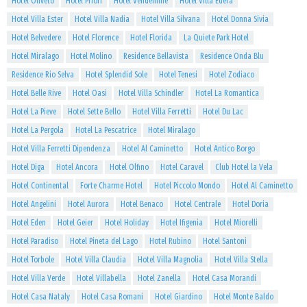
Hotel Oliveto
Hotel Priori
Hotel Vendemme
Hotel Villa Edera
Hotel Villa Ester
Hotel Villa Nadia
Hotel Villa Silvana
Hotel Donna Sivia
Hotel Belvedere
Hotel Florence
Hotel Florida
La Quiete Park Hotel
Hotel Miralago
Hotel Molino
Residence Bellavista
Residence Onda Blu
Residence Rio Selva
Hotel Splendid Sole
Hotel Tenesi
Hotel Zodiaco
Hotel Belle Rive
Hotel Oasi
Hotel Villa Schindler
Hotel La Romantica
Hotel La Pieve
Hotel Sette Bello
Hotel Villa Ferretti
Hotel Du Lac
Hotel La Pergola
Hotel La Pescatrice
Hotel Miralago
Hotel Villa Ferretti Dipendenza
Hotel Al Caminetto
Hotel Antico Borgo
Hotel Diga
Hotel Ancora
Hotel Olfino
Hotel Caravel
Club Hotel la Vela
Hotel Continental
Forte Charme Hotel
Hotel Piccolo Mondo
Hotel Al Caminetto
Hotel Angelini
Hotel Aurora
Hotel Benaco
Hotel Centrale
Hotel Doria
Hotel Eden
Hotel Geier
Hotel Holiday
Hotel Ifigenia
Hotel Miorelli
Hotel Paradiso
Hotel Pineta del Lago
Hotel Rubino
Hotel Santoni
Hotel Torbole
Hotel Villa Claudia
Hotel Villa Magnolia
Hotel Villa Stella
Hotel Villa Verde
Hotel Villabella
Hotel Zanella
Hotel Casa Morandi
Hotel Casa Nataly
Hotel Casa Romani
Hotel Giardino
Hotel Monte Baldo