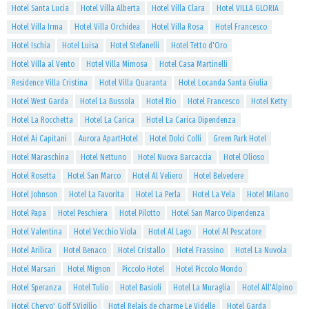
Hotel Santa Lucia
Hotel Villa Alberta
Hotel Villa Clara
Hotel VILLA GLORIA
Hotel Villa Irma
Hotel Villa Orchidea
Hotel Villa Rosa
Hotel Francesco
Hotel Ischia
Hotel Luisa
Hotel Stefanelli
Hotel Tetto d'Oro
Hotel Villa al Vento
Hotel Villa Mimosa
Hotel Casa Martinelli
Residence Villa Cristina
Hotel Villa Quaranta
Hotel Locanda Santa Giulia
Hotel West Garda
Hotel La Bussola
Hotel Rio
Hotel Francesco
Hotel Ketty
Hotel La Rocchetta
Hotel La Carica
Hotel La Carica Dipendenza
Hotel Ai Capitani
Aurora ApartHotel
Hotel Dolci Colli
Green Park Hotel
Hotel Maraschina
Hotel Nettuno
Hotel Nuova Barcaccia
Hotel Olioso
Hotel Rosetta
Hotel San Marco
Hotel Al Veliero
Hotel Belvedere
Hotel Johnson
Hotel La Favorita
Hotel La Perla
Hotel La Vela
Hotel Milano
Hotel Papa
Hotel Peschiera
Hotel Pilotto
Hotel San Marco Dipendenza
Hotel Valentina
Hotel Vecchio Viola
Hotel Al Lago
Hotel Al Pescatore
Hotel Arilica
Hotel Benaco
Hotel Cristallo
Hotel Frassino
Hotel La Nuvola
Hotel Marsari
Hotel Mignon
Piccolo Hotel
Hotel Piccolo Mondo
Hotel Speranza
Hotel Tulio
Hotel Basioli
Hotel La Muraglia
Hotel All'Alpino
Hotel Chervo' Golf S.Vigilio
Hotel Relais de charme Le Videlle
Hotel Garda