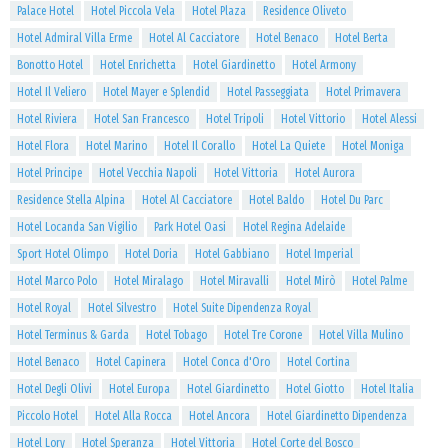
Palace Hotel
Hotel Piccola Vela
Hotel Plaza
Residence Oliveto
Hotel Admiral Villa Erme
Hotel Al Cacciatore
Hotel Benaco
Hotel Berta
Bonotto Hotel
Hotel Enrichetta
Hotel Giardinetto
Hotel Armony
Hotel Il Veliero
Hotel Mayer e Splendid
Hotel Passeggiata
Hotel Primavera
Hotel Riviera
Hotel San Francesco
Hotel Tripoli
Hotel Vittorio
Hotel Alessi
Hotel Flora
Hotel Marino
Hotel Il Corallo
Hotel La Quiete
Hotel Moniga
Hotel Principe
Hotel Vecchia Napoli
Hotel Vittoria
Hotel Aurora
Residence Stella Alpina
Hotel Al Cacciatore
Hotel Baldo
Hotel Du Parc
Hotel Locanda San Vigilio
Park Hotel Oasi
Hotel Regina Adelaide
Sport Hotel Olimpo
Hotel Doria
Hotel Gabbiano
Hotel Imperial
Hotel Marco Polo
Hotel Miralago
Hotel Miravalli
Hotel Mirò
Hotel Palme
Hotel Royal
Hotel Silvestro
Hotel Suite Dipendenza Royal
Hotel Terminus & Garda
Hotel Tobago
Hotel Tre Corone
Hotel Villa Mulino
Hotel Benaco
Hotel Capinera
Hotel Conca d'Oro
Hotel Cortina
Hotel Degli Olivi
Hotel Europa
Hotel Giardinetto
Hotel Giotto
Hotel Italia
Piccolo Hotel
Hotel Alla Rocca
Hotel Ancora
Hotel Giardinetto Dipendenza
Hotel Lory
Hotel Speranza
Hotel Vittoria
Hotel Corte del Bosco