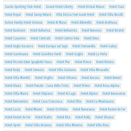
Garda Sporting Club Hotel
Grand Hotel Liberty
Hotel Kristal Palace
Hotel Oasi
Hotel Royal
Hotel Savoy Palace
Villa Enrica Feel Good Hotel
Hotel Villa Nicolli
Active Family Hotel Gioiosa
Hotel Al Maso
Hotel Alberello
Hotel Arethusa
Hotel Bastione
Hotel Bellariva
Hotel Bellavista
Hotel Benacus
Hotel Bristol
Hotel Canarino
Hotel Centrale
Hotel Centro Vela
Hotel Deva
Hotel Englo Vacanze
Hotel Europa sul lago
Hotel Fontanella
Hotel Gabry
Hotel Gardesana
Hotel Giardino Verdi
Hotel Goglio
Hotel La Perla
Hotel Piccolo Eden Spaghetti Haus
Hotel Pier
Hotel Prince
Hotel Riviera
Hotel Rudy
Hotel Venezia
Hotel Villa Giuliana
Hotel Villa Miravalle
Hotel Villa Moretti
Hotel Virgilio
Hotel Vittoria
Hotel Ancora
Hotel Benini
Hotel Diana
Hotel Ponale - Casa della Trota
Hotel Primo
Hotel Rosa Alpina
Hotel Villa Maria
Hotel Vilpiano
Hotel Al Lago
Hotel Alpino
Hotel Benacense
Hotel Beniamino
Hotel Casa Francesca
Hotel Elite
Hotel La Montanara
Hotel Lucia
Hotel Miami
Hotel Orchidea
Hotel Panorama
Hotel Rastel de Fer
Hotel Restel de Fer
Hotel Rialto
Hotel Rita
Hotel Rolly
Hotel Silvana
Hotel Sport
Hotel Villa Arianna
Hotel Villa Minerva
Hotel Villa Rina