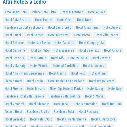
Altri Hotels a Ledro
Arco Smart Hotel
Palace Hotel Città
Hotel Al Frantoio
Hotel Al Sole
Hotel Baia Azzurra
Hotel Everest
Hotel Olivo
Hotel Pace
Residence La porta del cuore
Hotel San Giorgio
Hotel Annamaria
Hotel Aurora
Hotel Cattoi
Hotel Garden
Hotel Michelotti
Hotel Roma
Hotel Villa Franca
Hotel Bellevue
Hotel San Pietro
Hotel Ca' Mura
Hotel Campagnola
Hotel Gardenia
Hotel San Vito
Hotel Speranza
Hotel Veronello
Hotel Al Sole
Hotel Benacus
Hotel Catullo
Hotel Giò
Hotel Valbella
Hotel Venezia
Hotel Villa Katy
Hotel Vittoria
Hotel Al Cardellino
Hotel All'Ancora
Hotel Alla Riviera Dipendenza
Hotel Cisano
Hotel Felix
Hotel Milani
Piccolo Hotel
Hotel Caribe
Hotel Danieli La Castellana
Hotel Drago Center
Hotel Firenze
Hotel Merano
Nike (Dip. Hotel S. Maria)
Hotel Rabay
Hotel Rely
Residence Hotel Villa Isabella
Residence Villa Beatrice
Hotel S. Maria
Hotel Veronesi
Hotel Edelweiss
Hotel Ideal
Hotel Montebaldo
Hotel Nettuno
Piccolo Hotel
Residence S. Vito
Residence Solei
Hotel Rosmary
Hotel Smeraldo
Hotel Vela D'Oro
Hotel Villa Margherita
Hotel Al Pescatore