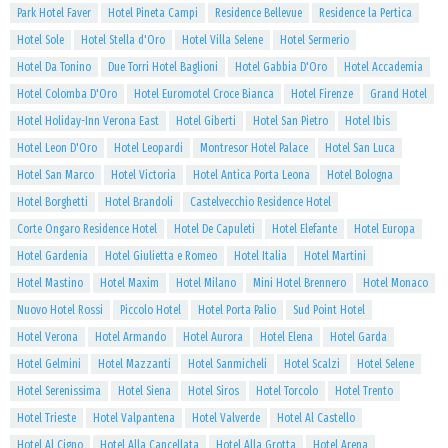
Park Hotel Faver
Hotel Pineta Campi
Residence Bellevue
Residence la Pertica
Hotel Sole
Hotel Stella d'Oro
Hotel Villa Selene
Hotel Sermerio
Hotel Da Tonino
Due Torri Hotel Baglioni
Hotel Gabbia D'Oro
Hotel Accademia
Hotel Colomba D'Oro
Hotel Euromotel Croce Bianca
Hotel Firenze
Grand Hotel
Hotel Holiday-Inn Verona East
Hotel Giberti
Hotel San Pietro
Hotel Ibis
Hotel Leon D'Oro
Hotel Leopardi
Montresor Hotel Palace
Hotel San Luca
Hotel San Marco
Hotel Victoria
Hotel Antica Porta Leona
Hotel Bologna
Hotel Borghetti
Hotel Brandoli
Castelvecchio Residence Hotel
Corte Ongaro Residence Hotel
Hotel De Capuleti
Hotel Elefante
Hotel Europa
Hotel Gardenia
Hotel Giulietta e Romeo
Hotel Italia
Hotel Martini
Hotel Mastino
Hotel Maxim
Hotel Milano
Mini Hotel Brennero
Hotel Monaco
Nuovo Hotel Rossi
Piccolo Hotel
Hotel Porta Palio
Sud Point Hotel
Hotel Verona
Hotel Armando
Hotel Aurora
Hotel Elena
Hotel Garda
Hotel Gelmini
Hotel Mazzanti
Hotel Sanmicheli
Hotel Scalzi
Hotel Selene
Hotel Serenissima
Hotel Siena
Hotel Siros
Hotel Torcolo
Hotel Trento
Hotel Trieste
Hotel Valpantena
Hotel Valverde
Hotel Al Castello
Hotel Al Cigno
Hotel Alla Cancellata
Hotel Alla Grotta
Hotel Arena