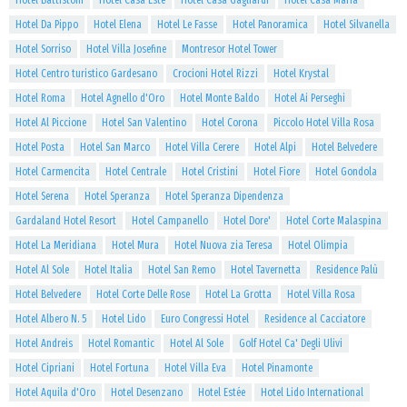
Hotel Battistoni
Hotel Casa Este
Hotel Casa Gagliardi
Hotel Casa Maria
Hotel Da Pippo
Hotel Elena
Hotel Le Fasse
Hotel Panoramica
Hotel Silvanella
Hotel Sorriso
Hotel Villa Josefine
Montresor Hotel Tower
Hotel Centro turistico Gardesano
Crocioni Hotel Rizzi
Hotel Krystal
Hotel Roma
Hotel Agnello d'Oro
Hotel Monte Baldo
Hotel Ai Perseghi
Hotel Al Piccione
Hotel San Valentino
Hotel Corona
Piccolo Hotel Villa Rosa
Hotel Posta
Hotel San Marco
Hotel Villa Cerere
Hotel Alpi
Hotel Belvedere
Hotel Carmencita
Hotel Centrale
Hotel Cristini
Hotel Fiore
Hotel Gondola
Hotel Serena
Hotel Speranza
Hotel Speranza Dipendenza
Gardaland Hotel Resort
Hotel Campanello
Hotel Dore'
Hotel Corte Malaspina
Hotel La Meridiana
Hotel Mura
Hotel Nuova zia Teresa
Hotel Olimpia
Hotel Al Sole
Hotel Italia
Hotel San Remo
Hotel Tavernetta
Residence Palù
Hotel Belvedere
Hotel Corte Delle Rose
Hotel La Grotta
Hotel Villa Rosa
Hotel Albero N. 5
Hotel Lido
Euro Congressi Hotel
Residence al Cacciatore
Hotel Andreis
Hotel Romantic
Hotel Al Sole
Golf Hotel Ca' Degli Ulivi
Hotel Cipriani
Hotel Fortuna
Hotel Villa Eva
Hotel Pinamonte
Hotel Aquila d'Oro
Hotel Desenzano
Hotel Estée
Hotel Lido International