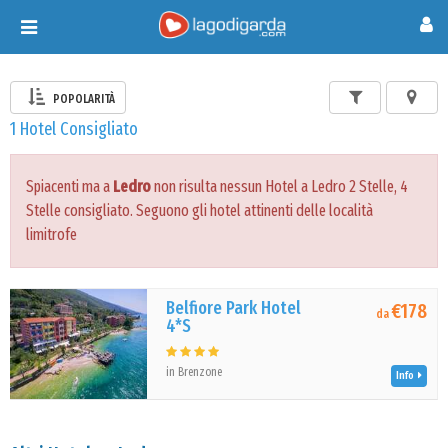
Toggle
navigation
POPOLARITÀ
1 Hotel Consigliato
Spiacenti ma a
Ledro
non risulta nessun Hotel a Ledro 2 Stelle, 4
Stelle consigliato. Seguono gli hotel attinenti delle località
limitrofe
Belfiore Park Hotel
€178
da
4*S
in Brenzone
Info