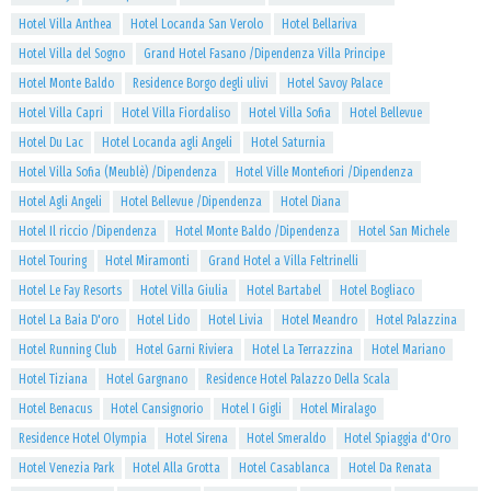
Hotel Villa Anthea
Hotel Locanda San Verolo
Hotel Bellariva
Hotel Villa del Sogno
Grand Hotel Fasano /Dipendenza Villa Principe
Hotel Monte Baldo
Residence Borgo degli ulivi
Hotel Savoy Palace
Hotel Villa Capri
Hotel Villa Fiordaliso
Hotel Villa Sofia
Hotel Bellevue
Hotel Du Lac
Hotel Locanda agli Angeli
Hotel Saturnia
Hotel Villa Sofia (Meublè) /Dipendenza
Hotel Ville Montefiori /Dipendenza
Hotel Agli Angeli
Hotel Bellevue /Dipendenza
Hotel Diana
Hotel Il riccio /Dipendenza
Hotel Monte Baldo /Dipendenza
Hotel San Michele
Hotel Touring
Hotel Miramonti
Grand Hotel a Villa Feltrinelli
Hotel Le Fay Resorts
Hotel Villa Giulia
Hotel Bartabel
Hotel Bogliaco
Hotel La Baia D'oro
Hotel Lido
Hotel Livia
Hotel Meandro
Hotel Palazzina
Hotel Running Club
Hotel Garni Riviera
Hotel La Terrazzina
Hotel Mariano
Hotel Tiziana
Hotel Gargnano
Residence Hotel Palazzo Della Scala
Hotel Benacus
Hotel Cansignorio
Hotel I Gigli
Hotel Miralago
Residence Hotel Olympia
Hotel Sirena
Hotel Smeraldo
Hotel Spiaggia d'Oro
Hotel Venezia Park
Hotel Alla Grotta
Hotel Casablanca
Hotel Da Renata