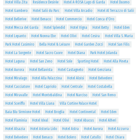
Hotel Villa Zita
Residence Desirèe
Hotel A-ROSA Lago di Garda
Hotel Duomo
Hotel Gambero
Hotel Salò du Parc
Hotel Villa Arcadio
Hotel Al Terrazzo di Salò
Hotel Bellerive
Hotel Benaco
Hotel Commercio
Hotel Conca d'Oro
Hotel Mecca del Garda
Hotel Splendid
Hotel Vigna
Hotel Betty
Hotel Eden
Hotel Lepanto
Hotel Nonna Ebe
Hotel Olivi
Hotel Cesira
Hotel Villa S. Maria
Park Hotel Casimiro
Bella Hotel & Leisure
Hotel Garden Zorzi
Hotel San Filis
Hotel La Sorgente
Hotel Sacro Cuore
Hotel Diana
Park Hotel Jolanda
Hotel Laguna
Hotel San Zeno
Hotel Sole
Sporting Hotel
Hotel Alla Pineta
Hotel Aurora
Hotel Bellavista
Hotel Castagneto
Hotel Genziana
Hotel Miralago
Hotel Alla Palazzina
Hotel Aloisi
Hotel Belvedere
Hotel Cacciatore
Hotel Capriolo
Hotel Centrale
Hotel Costabella
Hotel Miravalle
Hotel Montebaldina
Hotel Narciso
Hotel San Remo
Hotel Sceriffo
Hotel Villa Liana
Villa Cortine Palace Hotel
Baia Blu Sirmione Hotel
Hotel Broglia
Hotel Continental
Hotel Eden
Hotel Flaminia
Hotel Ideal
Hotel Olivi
Hotel Abacus
Hotel Alfieri
Hotel Alsazia
Hotel Astoria Lido
Hotel Astra
Hotel Aurora
Hotel Azzurra
Hotel Belvedere
Hotel Benaco
Hotel Bolero
Hotel Catullo
Hotel Chiara