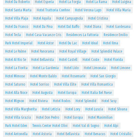
Hotel Da Roberto
Hotel Esperia
Hotel La Forgia
Hotel La Rama
Hotel Luigina
Hotel Santa Marta
Hotel Trattoria Confine
Hotel Verona Lago
Hotel Villa Maria
Hotel Villa Plaja
Hotel Aquila
Hotel Campagnola
Hotel Cristina
Hotel Da Franco
Hotel Da Pina
Hotel Dal Baffo
Hotel Diana
Hotel Gardesana
Hotel Tecla
Hotel Casa Vacanze Cris
Residences La Fattoria
Residence Emilio
Park Hotel Imperial
Hotel Astor
Hotel Du Lac
Hotel Ideal
Hotel Ilma
Hotel Le Palme
Hotel Panorama
Hotel Royal Village
Hotel Splendid Palace
Hotel Al Rio Se
Hotel Bellavista
Hotel Castell
Hotel Coste
Hotel Florida
Hotel La Fiorita
Hotel La Gardenia
Hotel Lido
Hotel Limonaia
Hotel Limone
Hotel Mimose
Hotel Monte Baldo
Hotel Rosemarie
Hotel San Giorgio
Hotel Saturno
Hotel Sorriso
Hotel Villa Elite
Hotel Villa Romantica
Hotel Alla Noce
Hotel Augusta
Hotel Europa
Hotel Italia Bel Paese
Hotel Mignon
Hotel Riviera
Hotel Rodos
Hotel Splendid
Hotel Susy
Hotel Villa Margherita
Hotel Letizia
Hotel Lory
Hotel Luscia
Hotel Silvana
Hotel Villa Grazia
Hotel Don Pedro
Hotel Europa
Hotel Maximilian
Park Hotel Eden
Tennis Center Hotel Olivi
Hotel Val di Sogno
Hotel Alpi
Hotel Antonella
Hotel Astoria
Hotel Bellavista
Hotel Benacus
Hotel Cristallo