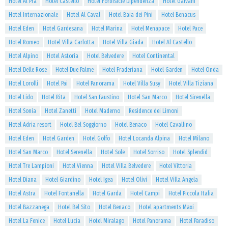
Hotel Al Prà
Hotel Castello
Hotel Forbisicle Dipendenza
Hotel Galvani
Hotel Internazionale
Hotel Al Caval
Hotel Baia dei Pini
Hotel Benacus
Hotel Eden
Hotel Gardesana
Hotel Marina
Hotel Menapace
Hotel Pace
Hotel Romeo
Hotel Villa Carlotta
Hotel Villa Giada
Hotel Al Castello
Hotel Alpino
Hotel Astoria
Hotel Belvedere
Hotel Continental
Hotel Delle Rose
Hotel Due Palme
Hotel Fraderiana
Hotel Garden
Hotel Onda
Hotel Lorolli
Hotel Pai
Hotel Panorama
Hotel Villa Susy
Hotel Villa Tiziana
Hotel Lido
Hotel Rita
Hotel San Faustino
Hotel San Marco
Hotel Sirenella
Hotel Sonia
Hotel Zanetti
Hotel Maderno
Residence dei Limoni
Hotel Adria resort
Hotel Bel Soggiorno
Hotel Benaco
Hotel Cavallino
Hotel Eden
Hotel Garden
Hotel Golfo
Hotel Locanda Alpina
Hotel Milano
Hotel San Marco
Hotel Serenella
Hotel Sole
Hotel Sorriso
Hotel Splendid
Hotel Tre Lampioni
Hotel Vienna
Hotel Villa Belvedere
Hotel Vittoria
Hotel Diana
Hotel Giardino
Hotel Igea
Hotel Olivi
Hotel Villa Angela
Hotel Astra
Hotel Fontanella
Hotel Garda
Hotel Campi
Hotel Piccola Italia
Hotel Bazzanega
Hotel Bel Sito
Hotel Benaco
Hotel apartments Maxi
Hotel La Fenice
Hotel Lucia
Hotel Miralago
Hotel Panorama
Hotel Paradiso