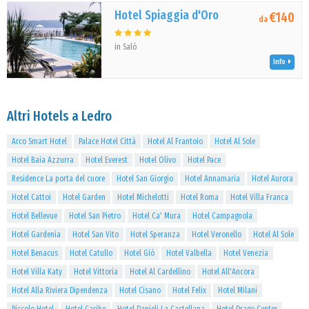
Hotel Spiaggia d'Oro
€140
da
in Salò
Info
Altri Hotels a Ledro
Arco Smart Hotel
Palace Hotel Città
Hotel Al Frantoio
Hotel Al Sole
Hotel Baia Azzurra
Hotel Everest
Hotel Olivo
Hotel Pace
Residence La porta del cuore
Hotel San Giorgio
Hotel Annamaria
Hotel Aurora
Hotel Cattoi
Hotel Garden
Hotel Michelotti
Hotel Roma
Hotel Villa Franca
Hotel Bellevue
Hotel San Pietro
Hotel Ca' Mura
Hotel Campagnola
Hotel Gardenia
Hotel San Vito
Hotel Speranza
Hotel Veronello
Hotel Al Sole
Hotel Benacus
Hotel Catullo
Hotel Giò
Hotel Valbella
Hotel Venezia
Hotel Villa Katy
Hotel Vittoria
Hotel Al Cardellino
Hotel All'Ancora
Hotel Alla Riviera Dipendenza
Hotel Cisano
Hotel Felix
Hotel Milani