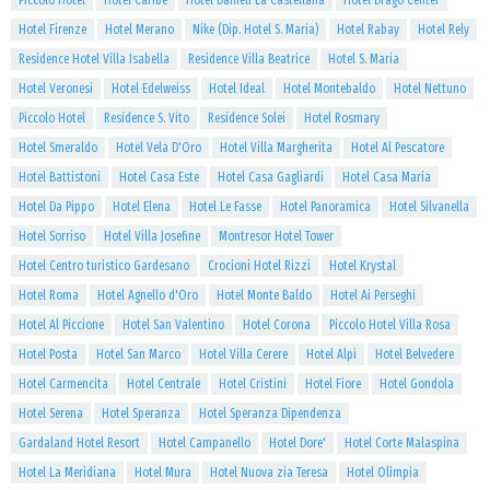
Piccolo Hotel
Hotel Caribe
Hotel Danieli La Castellana
Hotel Drago Center
Hotel Firenze
Hotel Merano
Nike (Dip. Hotel S. Maria)
Hotel Rabay
Hotel Rely
Residence Hotel Villa Isabella
Residence Villa Beatrice
Hotel S. Maria
Hotel Veronesi
Hotel Edelweiss
Hotel Ideal
Hotel Montebaldo
Hotel Nettuno
Piccolo Hotel
Residence S. Vito
Residence Solei
Hotel Rosmary
Hotel Smeraldo
Hotel Vela D'Oro
Hotel Villa Margherita
Hotel Al Pescatore
Hotel Battistoni
Hotel Casa Este
Hotel Casa Gagliardi
Hotel Casa Maria
Hotel Da Pippo
Hotel Elena
Hotel Le Fasse
Hotel Panoramica
Hotel Silvanella
Hotel Sorriso
Hotel Villa Josefine
Montresor Hotel Tower
Hotel Centro turistico Gardesano
Crocioni Hotel Rizzi
Hotel Krystal
Hotel Roma
Hotel Agnello d'Oro
Hotel Monte Baldo
Hotel Ai Perseghi
Hotel Al Piccione
Hotel San Valentino
Hotel Corona
Piccolo Hotel Villa Rosa
Hotel Posta
Hotel San Marco
Hotel Villa Cerere
Hotel Alpi
Hotel Belvedere
Hotel Carmencita
Hotel Centrale
Hotel Cristini
Hotel Fiore
Hotel Gondola
Hotel Serena
Hotel Speranza
Hotel Speranza Dipendenza
Gardaland Hotel Resort
Hotel Campanello
Hotel Dore'
Hotel Corte Malaspina
Hotel La Meridiana
Hotel Mura
Hotel Nuova zia Teresa
Hotel Olimpia