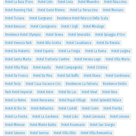
Hotel La Baia D'oro
Hotel Lido
Hotel Livia
Hotel Meandro
Hotel Palazzina
Hotel Running Club
Hotel Garni Riviera
Hotel La Terrazzina
Hotel Mariano
Hotel Tiziana
Hotel Gargnano
Residence Hotel Palazzo Della Scala
Hotel Benacus
Hotel Cansignorio
Hotel I Gigli
Hotel Miralago
Residence Hotel Olympia
Hotel Sirena
Hotel Smeraldo
Hotel Spiaggia d'Oro
Hotel Venezia Park
Hotel Alla Grotta
Hotel Casablanca
Hotel Da Renata
Hotel Da Roberto
Hotel Esperia
Hotel La Forgia
Hotel La Rama
Hotel Luigina
Hotel Santa Marta
Hotel Trattoria Confine
Hotel Verona Lago
Hotel Villa Maria
Hotel Villa Plaja
Hotel Aquila
Hotel Campagnola
Hotel Cristina
Hotel Da Franco
Hotel Da Pina
Hotel Dal Baffo
Hotel Diana
Hotel Gardesana
Hotel Tecla
Hotel Casa Vacanze Cris
Residences La Fattoria
Residence Emilio
Park Hotel Imperial
Hotel Astor
Hotel Du Lac
Hotel Ideal
Hotel Ilma
Hotel Le Palme
Hotel Panorama
Hotel Royal Village
Hotel Splendid Palace
Hotel Al Rio Se
Hotel Bellavista
Hotel Castell
Hotel Coste
Hotel Florida
Hotel La Fiorita
Hotel La Gardenia
Hotel Lido
Hotel Limonaia
Hotel Limone
Hotel Mimose
Hotel Monte Baldo
Hotel Rosemarie
Hotel San Giorgio
Hotel Saturno
Hotel Sorriso
Hotel Villa Elite
Hotel Villa Romantica