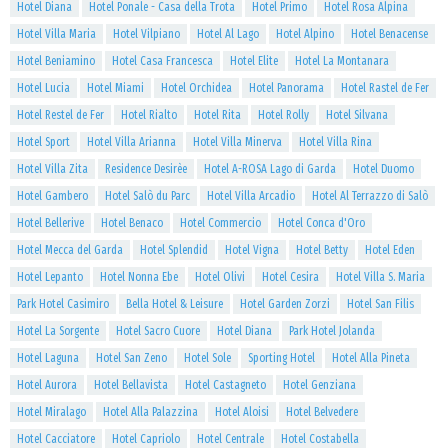
Hotel Diana
Hotel Ponale - Casa della Trota
Hotel Primo
Hotel Rosa Alpina
Hotel Villa Maria
Hotel Vilpiano
Hotel Al Lago
Hotel Alpino
Hotel Benacense
Hotel Beniamino
Hotel Casa Francesca
Hotel Elite
Hotel La Montanara
Hotel Lucia
Hotel Miami
Hotel Orchidea
Hotel Panorama
Hotel Rastel de Fer
Hotel Restel de Fer
Hotel Rialto
Hotel Rita
Hotel Rolly
Hotel Silvana
Hotel Sport
Hotel Villa Arianna
Hotel Villa Minerva
Hotel Villa Rina
Hotel Villa Zita
Residence Desirèe
Hotel A-ROSA Lago di Garda
Hotel Duomo
Hotel Gambero
Hotel Salò du Parc
Hotel Villa Arcadio
Hotel Al Terrazzo di Salò
Hotel Bellerive
Hotel Benaco
Hotel Commercio
Hotel Conca d'Oro
Hotel Mecca del Garda
Hotel Splendid
Hotel Vigna
Hotel Betty
Hotel Eden
Hotel Lepanto
Hotel Nonna Ebe
Hotel Olivi
Hotel Cesira
Hotel Villa S. Maria
Park Hotel Casimiro
Bella Hotel & Leisure
Hotel Garden Zorzi
Hotel San Filis
Hotel La Sorgente
Hotel Sacro Cuore
Hotel Diana
Park Hotel Jolanda
Hotel Laguna
Hotel San Zeno
Hotel Sole
Sporting Hotel
Hotel Alla Pineta
Hotel Aurora
Hotel Bellavista
Hotel Castagneto
Hotel Genziana
Hotel Miralago
Hotel Alla Palazzina
Hotel Aloisi
Hotel Belvedere
Hotel Cacciatore
Hotel Capriolo
Hotel Centrale
Hotel Costabella