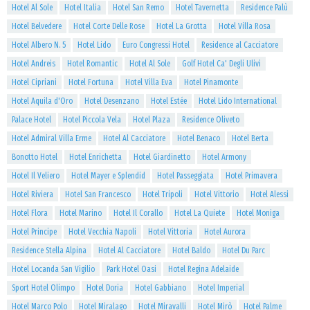
Hotel Al Sole
Hotel Italia
Hotel San Remo
Hotel Tavernetta
Residence Palù
Hotel Belvedere
Hotel Corte Delle Rose
Hotel La Grotta
Hotel Villa Rosa
Hotel Albero N. 5
Hotel Lido
Euro Congressi Hotel
Residence al Cacciatore
Hotel Andreis
Hotel Romantic
Hotel Al Sole
Golf Hotel Ca' Degli Ulivi
Hotel Cipriani
Hotel Fortuna
Hotel Villa Eva
Hotel Pinamonte
Hotel Aquila d'Oro
Hotel Desenzano
Hotel Estée
Hotel Lido International
Palace Hotel
Hotel Piccola Vela
Hotel Plaza
Residence Oliveto
Hotel Admiral Villa Erme
Hotel Al Cacciatore
Hotel Benaco
Hotel Berta
Bonotto Hotel
Hotel Enrichetta
Hotel Giardinetto
Hotel Armony
Hotel Il Veliero
Hotel Mayer e Splendid
Hotel Passeggiata
Hotel Primavera
Hotel Riviera
Hotel San Francesco
Hotel Tripoli
Hotel Vittorio
Hotel Alessi
Hotel Flora
Hotel Marino
Hotel Il Corallo
Hotel La Quiete
Hotel Moniga
Hotel Principe
Hotel Vecchia Napoli
Hotel Vittoria
Hotel Aurora
Residence Stella Alpina
Hotel Al Cacciatore
Hotel Baldo
Hotel Du Parc
Hotel Locanda San Vigilio
Park Hotel Oasi
Hotel Regina Adelaide
Sport Hotel Olimpo
Hotel Doria
Hotel Gabbiano
Hotel Imperial
Hotel Marco Polo
Hotel Miralago
Hotel Miravalli
Hotel Mirò
Hotel Palme