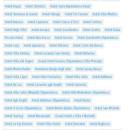
Hotel Royal
Hotel Silvestro
Hotel Suite Dipendenza Royal
Hotel Terminus & Garda
Hotel Tobago
Hotel Tre Corone
Hotel Villa Mulino
Hotel Benaco
Hotel Capinera
Hotel Conca d'Oro
Hotel Cortina
Hotel Degli Olivi
Hotel Europa
Hotel Giardinetto
Hotel Giotto
Hotel Italia
Piccolo Hotel
Hotel Alla Rocca
Hotel Ancora
Hotel Giardinetto Dipendenza
Hotel Lory
Hotel Speranza
Hotel Vittoria
Hotel Corte del Bosco
Hotel Villa Anthea
Hotel Locanda San Verolo
Hotel Bellariva
Hotel Villa del Sogno
Grand Hotel Fasano /Dipendenza Villa Principe
Hotel Monte Baldo
Residence Borgo degli ulivi
Hotel Savoy Palace
Hotel Villa Capri
Hotel Villa Fiordaliso
Hotel Villa Sofia
Hotel Bellevue
Hotel Du Lac
Hotel Locanda agli Angeli
Hotel Saturnia
Hotel Villa Sofia (Meublè) /Dipendenza
Hotel Ville Montefiori /Dipendenza
Hotel Agli Angeli
Hotel Bellevue /Dipendenza
Hotel Diana
Hotel Il riccio /Dipendenza
Hotel Monte Baldo /Dipendenza
Hotel San Michele
Hotel Touring
Hotel Miramonti
Grand Hotel a Villa Feltrinelli
Hotel Le Fay Resorts
Hotel Villa Giulia
Hotel Bartabel
Hotel Bogliaco