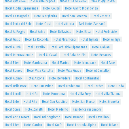
Hotel Speranza
Hotel Villa Pagoda
Hotel Villa Paradiso
Villa Pioppi Hotel
Hotel Clodia Dipendenza
Hotel Colibrì
Hotel Ganfo Dipendenza
Hotel La Magnolia
Hotel Margherita
Hotel San Lorenzo
Hotel Venezia
Hotel Porta del Sole
Hotel Oasi
Hotel Vittoria
Park Hotel Zanzanù
Hotel Al Poggio
Hotel Astra
Hotel Bellavista
Hotel Elisa
Hotel Forbisicle
Hotel Gallo
Hotel La Rotonda
Hotel Miramonti
Hotel Tignale
Hotel Ai Tigli
Hotel Al Prà
Hotel Castello
Hotel Forbisicle Dipendenza
Hotel Galvani
Hotel Internazionale
Hotel Al Caval
Hotel Baia dei Pini
Hotel Benacus
Hotel Eden
Hotel Gardesana
Hotel Marina
Hotel Menapace
Hotel Pace
Hotel Romeo
Hotel Villa Carlotta
Hotel Villa Giada
Hotel Al Castello
Hotel Alpino
Hotel Astoria
Hotel Belvedere
Hotel Continental
Hotel Delle Rose
Hotel Due Palme
Hotel Fraderiana
Hotel Garden
Hotel Onda
Hotel Lorolli
Hotel Pai
Hotel Panorama
Hotel Villa Susy
Hotel Villa Tiziana
Hotel Lido
Hotel Rita
Hotel San Faustino
Hotel San Marco
Hotel Sirenella
Hotel Sonia
Hotel Zanetti
Hotel Maderno
Residence dei Limoni
Hotel Adria resort
Hotel Bel Soggiorno
Hotel Benaco
Hotel Cavallino
Hotel Eden
Hotel Garden
Hotel Golfo
Hotel Locanda Alpina
Hotel Milano