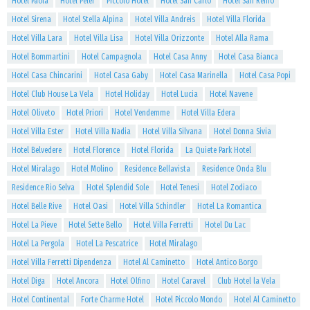
Hotel Paola
Hotel Peler
Piccolo Hotel
Hotel San Carlo
Hotel San Remo
Hotel Sirena
Hotel Stella Alpina
Hotel Villa Andreis
Hotel Villa Florida
Hotel Villa Lara
Hotel Villa Lisa
Hotel Villa Orizzonte
Hotel Alla Rama
Hotel Bommartini
Hotel Campagnola
Hotel Casa Anny
Hotel Casa Bianca
Hotel Casa Chincarini
Hotel Casa Gaby
Hotel Casa Marinella
Hotel Casa Popi
Hotel Club House La Vela
Hotel Holiday
Hotel Lucia
Hotel Navene
Hotel Oliveto
Hotel Priori
Hotel Vendemme
Hotel Villa Edera
Hotel Villa Ester
Hotel Villa Nadia
Hotel Villa Silvana
Hotel Donna Sivia
Hotel Belvedere
Hotel Florence
Hotel Florida
La Quiete Park Hotel
Hotel Miralago
Hotel Molino
Residence Bellavista
Residence Onda Blu
Residence Rio Selva
Hotel Splendid Sole
Hotel Tenesi
Hotel Zodiaco
Hotel Belle Rive
Hotel Oasi
Hotel Villa Schindler
Hotel La Romantica
Hotel La Pieve
Hotel Sette Bello
Hotel Villa Ferretti
Hotel Du Lac
Hotel La Pergola
Hotel La Pescatrice
Hotel Miralago
Hotel Villa Ferretti Dipendenza
Hotel Al Caminetto
Hotel Antico Borgo
Hotel Diga
Hotel Ancora
Hotel Olfino
Hotel Caravel
Club Hotel la Vela
Hotel Continental
Forte Charme Hotel
Hotel Piccolo Mondo
Hotel Al Caminetto