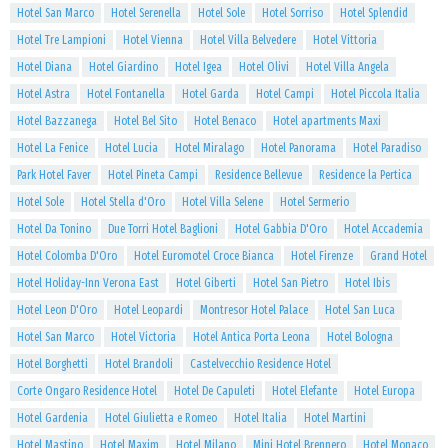
Hotel San Marco
Hotel Serenella
Hotel Sole
Hotel Sorriso
Hotel Splendid
Hotel Tre Lampioni
Hotel Vienna
Hotel Villa Belvedere
Hotel Vittoria
Hotel Diana
Hotel Giardino
Hotel Igea
Hotel Olivi
Hotel Villa Angela
Hotel Astra
Hotel Fontanella
Hotel Garda
Hotel Campi
Hotel Piccola Italia
Hotel Bazzanega
Hotel Bel Sito
Hotel Benaco
Hotel apartments Maxi
Hotel La Fenice
Hotel Lucia
Hotel Miralago
Hotel Panorama
Hotel Paradiso
Park Hotel Faver
Hotel Pineta Campi
Residence Bellevue
Residence la Pertica
Hotel Sole
Hotel Stella d'Oro
Hotel Villa Selene
Hotel Sermerio
Hotel Da Tonino
Due Torri Hotel Baglioni
Hotel Gabbia D'Oro
Hotel Accademia
Hotel Colomba D'Oro
Hotel Euromotel Croce Bianca
Hotel Firenze
Grand Hotel
Hotel Holiday-Inn Verona East
Hotel Giberti
Hotel San Pietro
Hotel Ibis
Hotel Leon D'Oro
Hotel Leopardi
Montresor Hotel Palace
Hotel San Luca
Hotel San Marco
Hotel Victoria
Hotel Antica Porta Leona
Hotel Bologna
Hotel Borghetti
Hotel Brandoli
Castelvecchio Residence Hotel
Corte Ongaro Residence Hotel
Hotel De Capuleti
Hotel Elefante
Hotel Europa
Hotel Gardenia
Hotel Giulietta e Romeo
Hotel Italia
Hotel Martini
Hotel Mastino
Hotel Maxim
Hotel Milano
Mini Hotel Brennero
Hotel Monaco