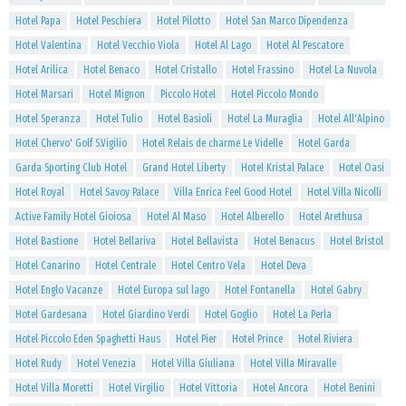
Hotel Papa
Hotel Peschiera
Hotel Pilotto
Hotel San Marco Dipendenza
Hotel Valentina
Hotel Vecchio Viola
Hotel Al Lago
Hotel Al Pescatore
Hotel Arilica
Hotel Benaco
Hotel Cristallo
Hotel Frassino
Hotel La Nuvola
Hotel Marsari
Hotel Mignon
Piccolo Hotel
Hotel Piccolo Mondo
Hotel Speranza
Hotel Tulio
Hotel Basioli
Hotel La Muraglia
Hotel All'Alpino
Hotel Chervo' Golf S.Vigilio
Hotel Relais de charme Le Videlle
Hotel Garda
Garda Sporting Club Hotel
Grand Hotel Liberty
Hotel Kristal Palace
Hotel Oasi
Hotel Royal
Hotel Savoy Palace
Villa Enrica Feel Good Hotel
Hotel Villa Nicolli
Active Family Hotel Gioiosa
Hotel Al Maso
Hotel Alberello
Hotel Arethusa
Hotel Bastione
Hotel Bellariva
Hotel Bellavista
Hotel Benacus
Hotel Bristol
Hotel Canarino
Hotel Centrale
Hotel Centro Vela
Hotel Deva
Hotel Englo Vacanze
Hotel Europa sul lago
Hotel Fontanella
Hotel Gabry
Hotel Gardesana
Hotel Giardino Verdi
Hotel Goglio
Hotel La Perla
Hotel Piccolo Eden Spaghetti Haus
Hotel Pier
Hotel Prince
Hotel Riviera
Hotel Rudy
Hotel Venezia
Hotel Villa Giuliana
Hotel Villa Miravalle
Hotel Villa Moretti
Hotel Virgilio
Hotel Vittoria
Hotel Ancora
Hotel Benini