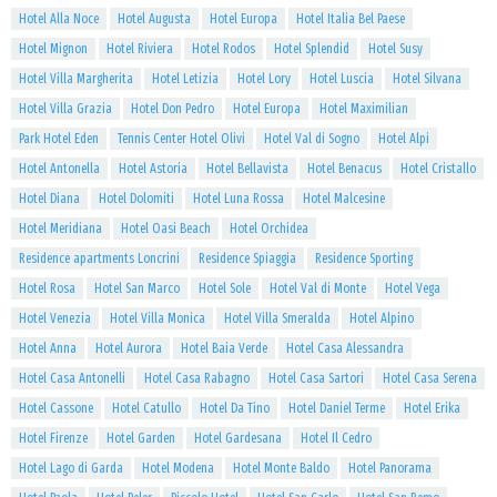
Hotel Alla Noce
Hotel Augusta
Hotel Europa
Hotel Italia Bel Paese
Hotel Mignon
Hotel Riviera
Hotel Rodos
Hotel Splendid
Hotel Susy
Hotel Villa Margherita
Hotel Letizia
Hotel Lory
Hotel Luscia
Hotel Silvana
Hotel Villa Grazia
Hotel Don Pedro
Hotel Europa
Hotel Maximilian
Park Hotel Eden
Tennis Center Hotel Olivi
Hotel Val di Sogno
Hotel Alpi
Hotel Antonella
Hotel Astoria
Hotel Bellavista
Hotel Benacus
Hotel Cristallo
Hotel Diana
Hotel Dolomiti
Hotel Luna Rossa
Hotel Malcesine
Hotel Meridiana
Hotel Oasi Beach
Hotel Orchidea
Residence apartments Loncrini
Residence Spiaggia
Residence Sporting
Hotel Rosa
Hotel San Marco
Hotel Sole
Hotel Val di Monte
Hotel Vega
Hotel Venezia
Hotel Villa Monica
Hotel Villa Smeralda
Hotel Alpino
Hotel Anna
Hotel Aurora
Hotel Baia Verde
Hotel Casa Alessandra
Hotel Casa Antonelli
Hotel Casa Rabagno
Hotel Casa Sartori
Hotel Casa Serena
Hotel Cassone
Hotel Catullo
Hotel Da Tino
Hotel Daniel Terme
Hotel Erika
Hotel Firenze
Hotel Garden
Hotel Gardesana
Hotel Il Cedro
Hotel Lago di Garda
Hotel Modena
Hotel Monte Baldo
Hotel Panorama