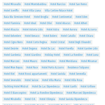
Hotel Miravalle
Hotel Montebaldina
Hotel Narciso
Hotel San Remo
Hotel Sceriffo
Hotel Villa Liana
Villa Cortine Palace Hotel
Baia Blu Sirmione Hotel
Hotel Broglia
Hotel Continental
Hotel Eden
Hotel Flaminia
Hotel Ideal
Hotel Olivi
Hotel Abacus
Hotel Alfieri
Hotel Alsazia
Hotel Astoria Lido
Hotel Astra
Hotel Aurora
Hotel Azzurra
Hotel Belvedere
Hotel Benaco
Hotel Bolero
Hotel Catullo
Hotel Chiara
Hotel Cigno Nero
Hotel Corte Regina
Hotel Cristal
Hotel Degli Oleandri
Hotel Desirèe
Hotel Dogana
Hotel Du Lac
Hotel Fiorella
Hotel Garden Lido
Hotel Gardenia
Hotel Giardino
Holiday Hotel
Hotel La Rondine
Hotel Luna
Hotel Marconi
Hotel Mauro
Hotel Mavino
Hotel Meridiana
Hotel Miramar
Hotel Mon Repos
Hotel Pace
Hotel Porto Azzurro
Residence Tulipano
Hotel Riel
Hotel Rossi appartamenti
Hotel Saviola
Hotel Serenella
Hotel Smeraldo
Hotel Suisse
Hotel Villa Maria
Hotel Villa Rosa
Yachting Hotel Mistral
Hotel Du Lac Dipendenza
Hotel Ganfo
Hotel Grifone
Hotel Il Biancospino
Hotel La Rondine Dipendenza
Hotel Marconi Dipendenza
Hotel Mirabello
Hotel O.K.
Hotel Olimpia
Hotel Saviola Dipendenza