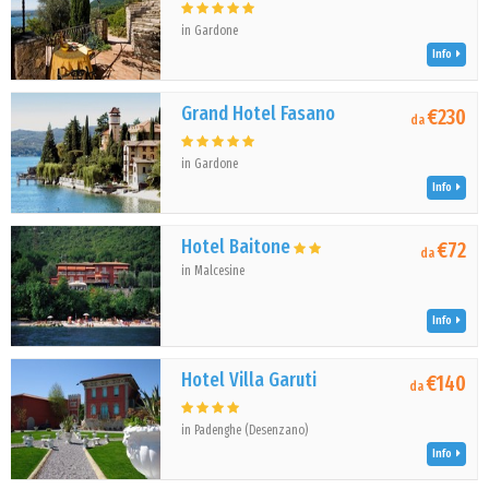
in Gardone
Info
Grand Hotel Fasano
€230
da
in Gardone
Info
Hotel Baitone
€72
da
in Malcesine
Info
Hotel Villa Garuti
€140
da
in Padenghe (Desenzano)
Info