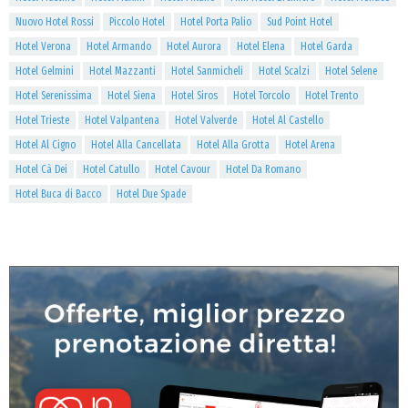
Nuovo Hotel Rossi
Piccolo Hotel
Hotel Porta Palio
Sud Point Hotel
Hotel Verona
Hotel Armando
Hotel Aurora
Hotel Elena
Hotel Garda
Hotel Gelmini
Hotel Mazzanti
Hotel Sanmicheli
Hotel Scalzi
Hotel Selene
Hotel Serenissima
Hotel Siena
Hotel Siros
Hotel Torcolo
Hotel Trento
Hotel Trieste
Hotel Valpantena
Hotel Valverde
Hotel Al Castello
Hotel Al Cigno
Hotel Alla Cancellata
Hotel Alla Grotta
Hotel Arena
Hotel Cà Dei
Hotel Catullo
Hotel Cavour
Hotel Da Romano
Hotel Buca di Bacco
Hotel Due Spade