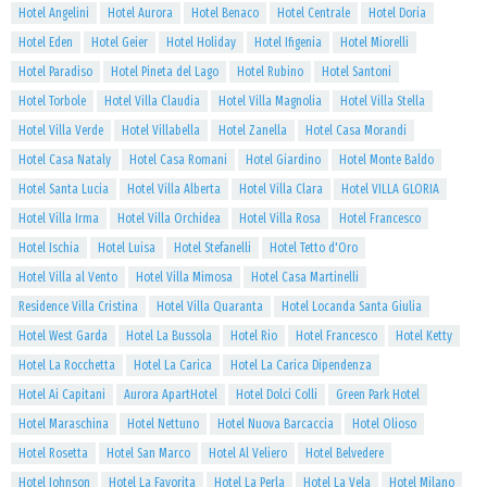
Hotel Angelini
Hotel Aurora
Hotel Benaco
Hotel Centrale
Hotel Doria
Hotel Eden
Hotel Geier
Hotel Holiday
Hotel Ifigenia
Hotel Miorelli
Hotel Paradiso
Hotel Pineta del Lago
Hotel Rubino
Hotel Santoni
Hotel Torbole
Hotel Villa Claudia
Hotel Villa Magnolia
Hotel Villa Stella
Hotel Villa Verde
Hotel Villabella
Hotel Zanella
Hotel Casa Morandi
Hotel Casa Nataly
Hotel Casa Romani
Hotel Giardino
Hotel Monte Baldo
Hotel Santa Lucia
Hotel Villa Alberta
Hotel Villa Clara
Hotel VILLA GLORIA
Hotel Villa Irma
Hotel Villa Orchidea
Hotel Villa Rosa
Hotel Francesco
Hotel Ischia
Hotel Luisa
Hotel Stefanelli
Hotel Tetto d'Oro
Hotel Villa al Vento
Hotel Villa Mimosa
Hotel Casa Martinelli
Residence Villa Cristina
Hotel Villa Quaranta
Hotel Locanda Santa Giulia
Hotel West Garda
Hotel La Bussola
Hotel Rio
Hotel Francesco
Hotel Ketty
Hotel La Rocchetta
Hotel La Carica
Hotel La Carica Dipendenza
Hotel Ai Capitani
Aurora ApartHotel
Hotel Dolci Colli
Green Park Hotel
Hotel Maraschina
Hotel Nettuno
Hotel Nuova Barcaccia
Hotel Olioso
Hotel Rosetta
Hotel San Marco
Hotel Al Veliero
Hotel Belvedere
Hotel Johnson
Hotel La Favorita
Hotel La Perla
Hotel La Vela
Hotel Milano