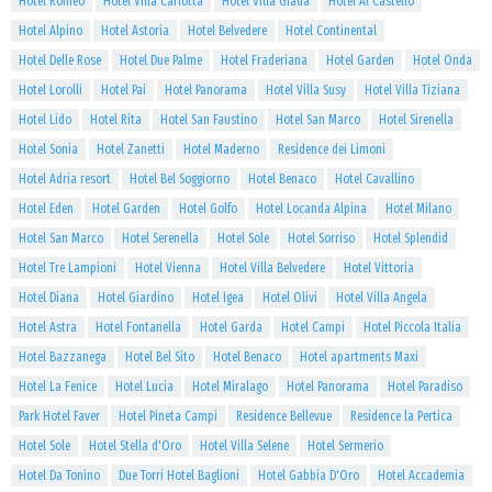
Hotel Romeo
Hotel Villa Carlotta
Hotel Villa Giada
Hotel Al Castello
Hotel Alpino
Hotel Astoria
Hotel Belvedere
Hotel Continental
Hotel Delle Rose
Hotel Due Palme
Hotel Fraderiana
Hotel Garden
Hotel Onda
Hotel Lorolli
Hotel Pai
Hotel Panorama
Hotel Villa Susy
Hotel Villa Tiziana
Hotel Lido
Hotel Rita
Hotel San Faustino
Hotel San Marco
Hotel Sirenella
Hotel Sonia
Hotel Zanetti
Hotel Maderno
Residence dei Limoni
Hotel Adria resort
Hotel Bel Soggiorno
Hotel Benaco
Hotel Cavallino
Hotel Eden
Hotel Garden
Hotel Golfo
Hotel Locanda Alpina
Hotel Milano
Hotel San Marco
Hotel Serenella
Hotel Sole
Hotel Sorriso
Hotel Splendid
Hotel Tre Lampioni
Hotel Vienna
Hotel Villa Belvedere
Hotel Vittoria
Hotel Diana
Hotel Giardino
Hotel Igea
Hotel Olivi
Hotel Villa Angela
Hotel Astra
Hotel Fontanella
Hotel Garda
Hotel Campi
Hotel Piccola Italia
Hotel Bazzanega
Hotel Bel Sito
Hotel Benaco
Hotel apartments Maxi
Hotel La Fenice
Hotel Lucia
Hotel Miralago
Hotel Panorama
Hotel Paradiso
Park Hotel Faver
Hotel Pineta Campi
Residence Bellevue
Residence la Pertica
Hotel Sole
Hotel Stella d'Oro
Hotel Villa Selene
Hotel Sermerio
Hotel Da Tonino
Due Torri Hotel Baglioni
Hotel Gabbia D'Oro
Hotel Accademia