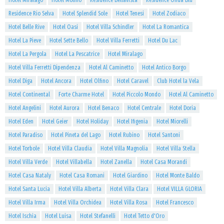
Hotel Miralago
Hotel Molino
Residence Bellavista
Residence Onda Blu
Residence Rio Selva
Hotel Splendid Sole
Hotel Tenesi
Hotel Zodiaco
Hotel Belle Rive
Hotel Oasi
Hotel Villa Schindler
Hotel La Romantica
Hotel La Pieve
Hotel Sette Bello
Hotel Villa Ferretti
Hotel Du Lac
Hotel La Pergola
Hotel La Pescatrice
Hotel Miralago
Hotel Villa Ferretti Dipendenza
Hotel Al Caminetto
Hotel Antico Borgo
Hotel Diga
Hotel Ancora
Hotel Olfino
Hotel Caravel
Club Hotel la Vela
Hotel Continental
Forte Charme Hotel
Hotel Piccolo Mondo
Hotel Al Caminetto
Hotel Angelini
Hotel Aurora
Hotel Benaco
Hotel Centrale
Hotel Doria
Hotel Eden
Hotel Geier
Hotel Holiday
Hotel Ifigenia
Hotel Miorelli
Hotel Paradiso
Hotel Pineta del Lago
Hotel Rubino
Hotel Santoni
Hotel Torbole
Hotel Villa Claudia
Hotel Villa Magnolia
Hotel Villa Stella
Hotel Villa Verde
Hotel Villabella
Hotel Zanella
Hotel Casa Morandi
Hotel Casa Nataly
Hotel Casa Romani
Hotel Giardino
Hotel Monte Baldo
Hotel Santa Lucia
Hotel Villa Alberta
Hotel Villa Clara
Hotel VILLA GLORIA
Hotel Villa Irma
Hotel Villa Orchidea
Hotel Villa Rosa
Hotel Francesco
Hotel Ischia
Hotel Luisa
Hotel Stefanelli
Hotel Tetto d'Oro