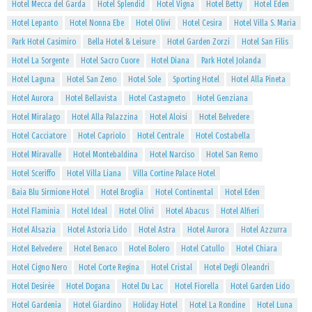
Hotel Mecca del Garda
Hotel Splendid
Hotel Vigna
Hotel Betty
Hotel Eden
Hotel Lepanto
Hotel Nonna Ebe
Hotel Olivi
Hotel Cesira
Hotel Villa S. Maria
Park Hotel Casimiro
Bella Hotel & Leisure
Hotel Garden Zorzi
Hotel San Filis
Hotel La Sorgente
Hotel Sacro Cuore
Hotel Diana
Park Hotel Jolanda
Hotel Laguna
Hotel San Zeno
Hotel Sole
Sporting Hotel
Hotel Alla Pineta
Hotel Aurora
Hotel Bellavista
Hotel Castagneto
Hotel Genziana
Hotel Miralago
Hotel Alla Palazzina
Hotel Aloisi
Hotel Belvedere
Hotel Cacciatore
Hotel Capriolo
Hotel Centrale
Hotel Costabella
Hotel Miravalle
Hotel Montebaldina
Hotel Narciso
Hotel San Remo
Hotel Sceriffo
Hotel Villa Liana
Villa Cortine Palace Hotel
Baia Blu Sirmione Hotel
Hotel Broglia
Hotel Continental
Hotel Eden
Hotel Flaminia
Hotel Ideal
Hotel Olivi
Hotel Abacus
Hotel Alfieri
Hotel Alsazia
Hotel Astoria Lido
Hotel Astra
Hotel Aurora
Hotel Azzurra
Hotel Belvedere
Hotel Benaco
Hotel Bolero
Hotel Catullo
Hotel Chiara
Hotel Cigno Nero
Hotel Corte Regina
Hotel Cristal
Hotel Degli Oleandri
Hotel Desirèe
Hotel Dogana
Hotel Du Lac
Hotel Fiorella
Hotel Garden Lido
Hotel Gardenia
Hotel Giardino
Holiday Hotel
Hotel La Rondine
Hotel Luna