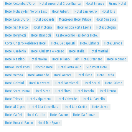
Hotel Colomba D'Oro
Hotel Euromotel Croce Bianca
Hotel Firenze
Grand Hotel
Hotel Holiday-Inn Verona East
Hotel Giberti
Hotel San Pietro
Hotel Ibis
Hotel Leon D'Oro
Hotel Leopardi
Montresor Hotel Palace
Hotel San Luca
Hotel San Marco
Hotel Victoria
Hotel Antica Porta Leona
Hotel Bologna
Hotel Borghetti
Hotel Brandoli
Castelvecchio Residence Hotel
Corte Ongaro Residence Hotel
Hotel De Capuleti
Hotel Elefante
Hotel Europa
Hotel Gardenia
Hotel Giulietta e Romeo
Hotel Italia
Hotel Martini
Hotel Mastino
Hotel Maxim
Hotel Milano
Mini Hotel Brennero
Hotel Monaco
Nuovo Hotel Rossi
Piccolo Hotel
Hotel Porta Palio
Sud Point Hotel
Hotel Verona
Hotel Armando
Hotel Aurora
Hotel Elena
Hotel Garda
Hotel Gelmini
Hotel Mazzanti
Hotel Sanmicheli
Hotel Scalzi
Hotel Selene
Hotel Serenissima
Hotel Siena
Hotel Siros
Hotel Torcolo
Hotel Trento
Hotel Trieste
Hotel Valpantena
Hotel Valverde
Hotel Al Castello
Hotel Al Cigno
Hotel Alla Cancellata
Hotel Alla Grotta
Hotel Arena
Hotel Cà Dei
Hotel Catullo
Hotel Cavour
Hotel Da Romano
Hotel Buca di Bacco
Hotel Due Spade