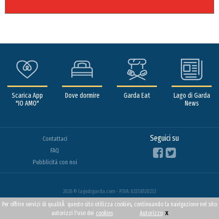
Scarica App
Dove dormire
Garda Eat
Lago di Garda
"IO AMO"
News
Seguici su
Contattaci
FAQ
Pubblicità con noi
2026 © lagodigarda.com - P.IVA: 02358120232
Per offrire servizi di qualitÃ questo sito utilizza cookies, continuando la navigazione nel sito
x
autorizzi l'uso dei
cookies
Autorizzo