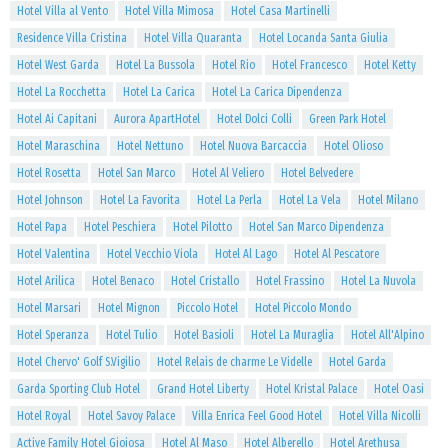
Hotel Villa al Vento
Hotel Villa Mimosa
Hotel Casa Martinelli
Residence Villa Cristina
Hotel Villa Quaranta
Hotel Locanda Santa Giulia
Hotel West Garda
Hotel La Bussola
Hotel Rio
Hotel Francesco
Hotel Ketty
Hotel La Rocchetta
Hotel La Carica
Hotel La Carica Dipendenza
Hotel Ai Capitani
Aurora ApartHotel
Hotel Dolci Colli
Green Park Hotel
Hotel Maraschina
Hotel Nettuno
Hotel Nuova Barcaccia
Hotel Olioso
Hotel Rosetta
Hotel San Marco
Hotel Al Veliero
Hotel Belvedere
Hotel Johnson
Hotel La Favorita
Hotel La Perla
Hotel La Vela
Hotel Milano
Hotel Papa
Hotel Peschiera
Hotel Pilotto
Hotel San Marco Dipendenza
Hotel Valentina
Hotel Vecchio Viola
Hotel Al Lago
Hotel Al Pescatore
Hotel Arilica
Hotel Benaco
Hotel Cristallo
Hotel Frassino
Hotel La Nuvola
Hotel Marsari
Hotel Mignon
Piccolo Hotel
Hotel Piccolo Mondo
Hotel Speranza
Hotel Tulio
Hotel Basioli
Hotel La Muraglia
Hotel All'Alpino
Hotel Chervo' Golf S.Vigilio
Hotel Relais de charme Le Videlle
Hotel Garda
Garda Sporting Club Hotel
Grand Hotel Liberty
Hotel Kristal Palace
Hotel Oasi
Hotel Royal
Hotel Savoy Palace
Villa Enrica Feel Good Hotel
Hotel Villa Nicolli
Active Family Hotel Gioiosa
Hotel Al Maso
Hotel Alberello
Hotel Arethusa