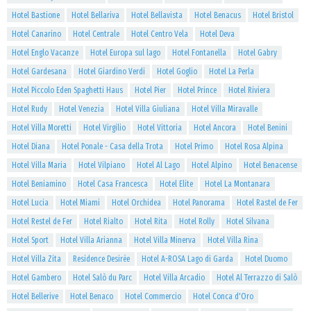
Hotel Bastione
Hotel Bellariva
Hotel Bellavista
Hotel Benacus
Hotel Bristol
Hotel Canarino
Hotel Centrale
Hotel Centro Vela
Hotel Deva
Hotel Englo Vacanze
Hotel Europa sul lago
Hotel Fontanella
Hotel Gabry
Hotel Gardesana
Hotel Giardino Verdi
Hotel Goglio
Hotel La Perla
Hotel Piccolo Eden Spaghetti Haus
Hotel Pier
Hotel Prince
Hotel Riviera
Hotel Rudy
Hotel Venezia
Hotel Villa Giuliana
Hotel Villa Miravalle
Hotel Villa Moretti
Hotel Virgilio
Hotel Vittoria
Hotel Ancora
Hotel Benini
Hotel Diana
Hotel Ponale - Casa della Trota
Hotel Primo
Hotel Rosa Alpina
Hotel Villa Maria
Hotel Vilpiano
Hotel Al Lago
Hotel Alpino
Hotel Benacense
Hotel Beniamino
Hotel Casa Francesca
Hotel Elite
Hotel La Montanara
Hotel Lucia
Hotel Miami
Hotel Orchidea
Hotel Panorama
Hotel Rastel de Fer
Hotel Restel de Fer
Hotel Rialto
Hotel Rita
Hotel Rolly
Hotel Silvana
Hotel Sport
Hotel Villa Arianna
Hotel Villa Minerva
Hotel Villa Rina
Hotel Villa Zita
Residence Desirèe
Hotel A-ROSA Lago di Garda
Hotel Duomo
Hotel Gambero
Hotel Salò du Parc
Hotel Villa Arcadio
Hotel Al Terrazzo di Salò
Hotel Bellerive
Hotel Benaco
Hotel Commercio
Hotel Conca d'Oro