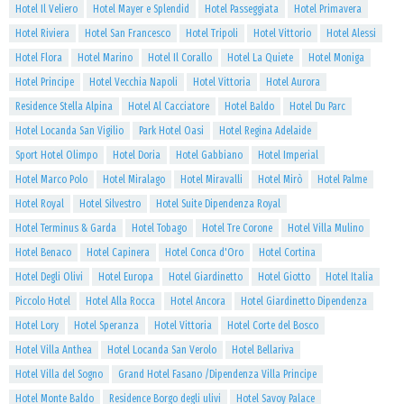
Hotel Il Veliero
Hotel Mayer e Splendid
Hotel Passeggiata
Hotel Primavera
Hotel Riviera
Hotel San Francesco
Hotel Tripoli
Hotel Vittorio
Hotel Alessi
Hotel Flora
Hotel Marino
Hotel Il Corallo
Hotel La Quiete
Hotel Moniga
Hotel Principe
Hotel Vecchia Napoli
Hotel Vittoria
Hotel Aurora
Residence Stella Alpina
Hotel Al Cacciatore
Hotel Baldo
Hotel Du Parc
Hotel Locanda San Vigilio
Park Hotel Oasi
Hotel Regina Adelaide
Sport Hotel Olimpo
Hotel Doria
Hotel Gabbiano
Hotel Imperial
Hotel Marco Polo
Hotel Miralago
Hotel Miravalli
Hotel Mirò
Hotel Palme
Hotel Royal
Hotel Silvestro
Hotel Suite Dipendenza Royal
Hotel Terminus & Garda
Hotel Tobago
Hotel Tre Corone
Hotel Villa Mulino
Hotel Benaco
Hotel Capinera
Hotel Conca d'Oro
Hotel Cortina
Hotel Degli Olivi
Hotel Europa
Hotel Giardinetto
Hotel Giotto
Hotel Italia
Piccolo Hotel
Hotel Alla Rocca
Hotel Ancora
Hotel Giardinetto Dipendenza
Hotel Lory
Hotel Speranza
Hotel Vittoria
Hotel Corte del Bosco
Hotel Villa Anthea
Hotel Locanda San Verolo
Hotel Bellariva
Hotel Villa del Sogno
Grand Hotel Fasano /Dipendenza Villa Principe
Hotel Monte Baldo
Residence Borgo degli ulivi
Hotel Savoy Palace