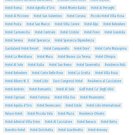
Hotel Roma
Hotel Agnello d'Oro
Hotel Monte Baldo
Hotel Ai Perseghi
Hotel Al Piccione
Hotel San Valentino
Hotel Corona
Piccolo Hotel Villa Rosa
Hotel Posta
Hotel San Marco
Hotel Villa Cerere
Hotel Alpi
Hotel Belvedere
Hotel Carmencita
Hotel Centrale
Hotel Cristini
Hotel Fiore
Hotel Gondola
Hotel Serena
Hotel Speranza
Hotel Speranza Dipendenza
Gardaland Hotel Resort
Hotel Campanello
Hotel Dore'
Hotel Corte Malaspina
Hotel La Meridiana
Hotel Mura
Hotel Nuova zia Teresa
Hotel Olimpia
Hotel Al Sole
Hotel Italia
Hotel San Remo
Hotel Tavernetta
Residence Palù
Hotel Belvedere
Hotel Corte Delle Rose
Hotel La Grotta
Hotel Villa Rosa
Hotel Albero N. 5
Hotel Lido
Euro Congressi Hotel
Residence al Cacciatore
Hotel Andreis
Hotel Romantic
Hotel Al Sole
Golf Hotel Ca' Degli Ulivi
Hotel Cipriani
Hotel Fortuna
Hotel Villa Eva
Hotel Pinamonte
Hotel Aquila d'Oro
Hotel Desenzano
Hotel Estée
Hotel Lido International
Palace Hotel
Hotel Piccola Vela
Hotel Plaza
Residence Oliveto
Hotel Admiral Villa Erme
Hotel Al Cacciatore
Hotel Benaco
Hotel Berta
Bonotto Hotel
Hotel Enrichetta
Hotel Giardinetto
Hotel Armony