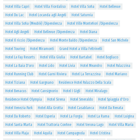
Hotel Villa Capri
Hotel Villa Fiordaliso
Hotel Villa Sofia
Hotel Bellevue
Hotel Du Lac
Hotel Locanda agli Angeli
Hotel Saturnia
Hotel Villa Sofia (Meublè) /Dipendenza
Hotel Ville Montefiori /Dipendenza
Hotel Agli Angeli
Hotel Bellevue /Dipendenza
Hotel Diana
Hotel Il riccio /Dipendenza
Hotel Monte Baldo /Dipendenza
Hotel San Michele
Hotel Touring
Hotel Miramonti
Grand Hotel a Villa Feltrinelli
Hotel Le Fay Resorts
Hotel Villa Giulia
Hotel Bartabel
Hotel Bogliaco
Hotel La Baia D'oro
Hotel Lido
Hotel Livia
Hotel Meandro
Hotel Palazzina
Hotel Running Club
Hotel Garni Riviera
Hotel La Terrazzina
Hotel Mariano
Hotel Tiziana
Hotel Gargnano
Residence Hotel Palazzo Della Scala
Hotel Benacus
Hotel Cansignorio
Hotel I Gigli
Hotel Miralago
Residence Hotel Olympia
Hotel Sirena
Hotel Smeraldo
Hotel Spiaggia d'Oro
Hotel Venezia Park
Hotel Alla Grotta
Hotel Casablanca
Hotel Da Renata
Hotel Da Roberto
Hotel Esperia
Hotel La Forgia
Hotel La Rama
Hotel Luigina
Hotel Santa Marta
Hotel Trattoria Confine
Hotel Verona Lago
Hotel Villa Maria
Hotel Villa Plaja
Hotel Aquila
Hotel Campagnola
Hotel Cristina