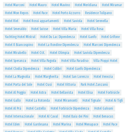
Hotel Marconi
Hotel Mauro
Hotel Mavino
Hotel Meridiana
Hotel Miramar
Hotel Mon Repos
Hotel Pace
Hotel Porto Azzurro
Residence Tulipano
Hotel Riel
Hotel Rossi appartamenti
Hotel Saviola
Hotel Serenella
Hotel Smeraldo
Hotel Suisse
Hotel Villa Maria
Hotel Villa Rosa
Yachting Hotel Mistral
Hotel Du Lac Dipendenza
Hotel Ganfo
Hotel Grifone
Hotel Il Biancospino
Hotel La Rondine Dipendenza
Hotel Marconi Dipendenza
Hotel Mirabello
Hotel O.K.
Hotel Olimpia
Hotel Saviola Dipendenza
Hotel Speranza
Hotel Villa Pagoda
Hotel Villa Paradiso
Villa Pioppi Hotel
Hotel Clodia Dipendenza
Hotel Colibrì
Hotel Ganfo Dipendenza
Hotel La Magnolia
Hotel Margherita
Hotel San Lorenzo
Hotel Venezia
Hotel Porta del Sole
Hotel Oasi
Hotel Vittoria
Park Hotel Zanzanù
Hotel Al Poggio
Hotel Astra
Hotel Bellavista
Hotel Elisa
Hotel Forbisicle
Hotel Gallo
Hotel La Rotonda
Hotel Miramonti
Hotel Tignale
Hotel Ai Tigli
Hotel Al Prà
Hotel Castello
Hotel Forbisicle Dipendenza
Hotel Galvani
Hotel Internazionale
Hotel Al Caval
Hotel Baia dei Pini
Hotel Benacus
Hotel Eden
Hotel Gardesana
Hotel Marina
Hotel Menapace
Hotel Pace