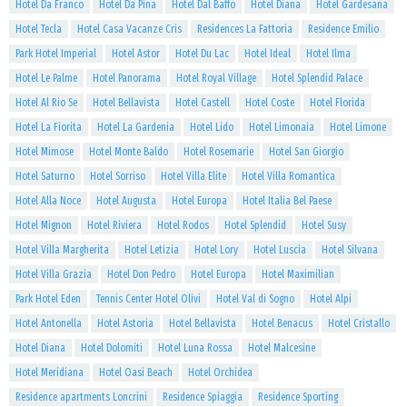
Hotel Da Franco
Hotel Da Pina
Hotel Dal Baffo
Hotel Diana
Hotel Gardesana
Hotel Tecla
Hotel Casa Vacanze Cris
Residences La Fattoria
Residence Emilio
Park Hotel Imperial
Hotel Astor
Hotel Du Lac
Hotel Ideal
Hotel Ilma
Hotel Le Palme
Hotel Panorama
Hotel Royal Village
Hotel Splendid Palace
Hotel Al Rio Se
Hotel Bellavista
Hotel Castell
Hotel Coste
Hotel Florida
Hotel La Fiorita
Hotel La Gardenia
Hotel Lido
Hotel Limonaia
Hotel Limone
Hotel Mimose
Hotel Monte Baldo
Hotel Rosemarie
Hotel San Giorgio
Hotel Saturno
Hotel Sorriso
Hotel Villa Elite
Hotel Villa Romantica
Hotel Alla Noce
Hotel Augusta
Hotel Europa
Hotel Italia Bel Paese
Hotel Mignon
Hotel Riviera
Hotel Rodos
Hotel Splendid
Hotel Susy
Hotel Villa Margherita
Hotel Letizia
Hotel Lory
Hotel Luscia
Hotel Silvana
Hotel Villa Grazia
Hotel Don Pedro
Hotel Europa
Hotel Maximilian
Park Hotel Eden
Tennis Center Hotel Olivi
Hotel Val di Sogno
Hotel Alpi
Hotel Antonella
Hotel Astoria
Hotel Bellavista
Hotel Benacus
Hotel Cristallo
Hotel Diana
Hotel Dolomiti
Hotel Luna Rossa
Hotel Malcesine
Hotel Meridiana
Hotel Oasi Beach
Hotel Orchidea
Residence apartments Loncrini
Residence Spiaggia
Residence Sporting