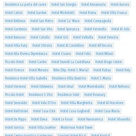
Residence La porta del cuore
Hotel San Giorgio
Hotel Annamaria
Hotel Aurora
Hotel Cattoi
Hotel Garden
Hotel Michelotti
Hotel Roma
Hotel Villa Franca
Hotel Bellevue
Hotel San Pietro
Hotel Ca' Mura
Hotel Campagnola
Hotel Gardenia
Hotel San Vito
Hotel Speranza
Hotel Veronello
Hotel Al Sole
Hotel Benacus
Hotel Catullo
Hotel Giò
Hotel Valbella
Hotel Venezia
Hotel Villa Katy
Hotel Vittoria
Hotel Al Cardellino
Hotel All'Ancora
Hotel Alla Riviera Dipendenza
Hotel Cisano
Hotel Felix
Hotel Milani
Piccolo Hotel
Hotel Caribe
Hotel Danieli La Castellana
Hotel Drago Center
Hotel Firenze
Hotel Merano
Nike (Dip. Hotel S. Maria)
Hotel Rabay
Hotel Rely
Residence Hotel Villa Isabella
Residence Villa Beatrice
Hotel S. Maria
Hotel Veronesi
Hotel Edelweiss
Hotel Ideal
Hotel Montebaldo
Hotel Nettuno
Piccolo Hotel
Residence S. Vito
Residence Solei
Hotel Rosmary
Hotel Smeraldo
Hotel Vela D'Oro
Hotel Villa Margherita
Hotel Al Pescatore
Hotel Battistoni
Hotel Casa Este
Hotel Casa Gagliardi
Hotel Casa Maria
Hotel Da Pippo
Hotel Elena
Hotel Le Fasse
Hotel Panoramica
Hotel Silvanella
Hotel Sorriso
Hotel Villa Josefine
Montresor Hotel Tower
Hotel Centro turistico Gardesano
Crocioni Hotel Rizzi
Hotel Krystal