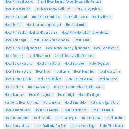
Hotel Villa del Sogno
Grand Hotel Fasano /Dipendenza Villa Principe
Hotel Monte Baldo
Residence Borgo degli ulivi
Hotel Savoy Palace
Hotel Villa Capri
Hotel Villa Fiordaliso
Hotel Villa Sofia
Hotel Bellevue
Hotel Du Lac
Hotel Locanda agli Angeli
Hotel Saturnia
Hotel Villa Sofia (Meublè) /Dipendenza
Hotel Ville Montefiori /Dipendenza
Hotel Agli Angeli
Hotel Bellevue /Dipendenza
Hotel Diana
Hotel Il riccio /Dipendenza
Hotel Monte Baldo /Dipendenza
Hotel San Michele
Hotel Touring
Hotel Miramonti
Grand Hotel a Villa Feltrinelli
Hotel Le Fay Resorts
Hotel Villa Giulia
Hotel Bartabel
Hotel Bogliaco
Hotel La Baia D'oro
Hotel Lido
Hotel Livia
Hotel Meandro
Hotel Palazzina
Hotel Running Club
Hotel Garni Riviera
Hotel La Terrazzina
Hotel Mariano
Hotel Tiziana
Hotel Gargnano
Residence Hotel Palazzo Della Scala
Hotel Benacus
Hotel Cansignorio
Hotel I Gigli
Hotel Miralago
Residence Hotel Olympia
Hotel Sirena
Hotel Smeraldo
Hotel Spiaggia d'Oro
Hotel Venezia Park
Hotel Alla Grotta
Hotel Casablanca
Hotel Da Renata
Hotel Da Roberto
Hotel Esperia
Hotel La Forgia
Hotel La Rama
Hotel Luigina
Hotel Santa Marta
Hotel Trattoria Confine
Hotel Verona Lago
Hotel Villa Maria