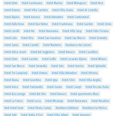
Hotel Eden
Hotel Gardesana
Hotel Marina
Hotel Menapace
Hotel Pace
Hotel Romeo
Hotel Villa Carlotta
Hotel Villa Giada
Hotel Al Castello
Hotel Alpino
Hotel Astoria
Hotel Belvedere
Hotel Continental
Hotel Delle Rose
Hotel Due Palme
Hotel Fraderiana
Hotel Garden
Hotel Onda
Hotel Lorolli
Hotel Pai
Hotel Panorama
Hotel Villa Susy
Hotel Villa Tiziana
Hotel Lido
Hotel Rita
Hotel San Faustino
Hotel San Marco
Hotel Sirenella
Hotel Sonia
Hotel Zanetti
Hotel Maderno
Residence dei Limoni
Hotel Adria resort
Hotel Bel Soggiorno
Hotel Benaco
Hotel Cavallino
Hotel Eden
Hotel Garden
Hotel Golfo
Hotel Locanda Alpina
Hotel Milano
Hotel San Marco
Hotel Serenella
Hotel Sole
Hotel Sorriso
Hotel Splendid
Hotel Tre Lampioni
Hotel Vienna
Hotel Villa Belvedere
Hotel Vittoria
Hotel Diana
Hotel Giardino
Hotel Igea
Hotel Olivi
Hotel Villa Angela
Hotel Astra
Hotel Fontanella
Hotel Garda
Hotel Campi
Hotel Piccola Italia
Hotel Bazzanega
Hotel Bel Sito
Hotel Benaco
Hotel apartments Maxi
Hotel La Fenice
Hotel Lucia
Hotel Miralago
Hotel Panorama
Hotel Paradiso
Park Hotel Faver
Hotel Pineta Campi
Residence Bellevue
Residence la Pertica
Hotel Sole
Hotel Stella d'Oro
Hotel Villa Selene
Hotel Sermerio