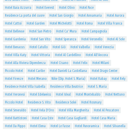
Hotel Baia Azzurra
Hotel Everest
Hotel Olivo
Hotel Pace
Residence La porta del cuore
Hotel San Giorgio
Hotel Annamaria
Hotel Aurora
Hotel Cattoi
Hotel Garden
Hotel Michelotti
Hotel Roma
Hotel Villa Franca
Hotel Bellevue
Hotel San Pietro
Hotel Ca' Mura
Hotel Campagnola
Hotel Gardenia
Hotel San Vito
Hotel Speranza
Hotel Veronello
Hotel Al Sole
Hotel Benacus
Hotel Catullo
Hotel Giò
Hotel Valbella
Hotel Venezia
Hotel Villa Katy
Hotel Vittoria
Hotel Al Cardellino
Hotel All'Ancora
Hotel Alla Riviera Dipendenza
Hotel Cisano
Hotel Felix
Hotel Milani
Piccolo Hotel
Hotel Caribe
Hotel Danieli La Castellana
Hotel Drago Center
Hotel Firenze
Hotel Merano
Nike (Dip. Hotel S. Maria)
Hotel Rabay
Hotel Rely
Residence Hotel Villa Isabella
Residence Villa Beatrice
Hotel S. Maria
Hotel Veronesi
Hotel Edelweiss
Hotel Ideal
Hotel Montebaldo
Hotel Nettuno
Piccolo Hotel
Residence S. Vito
Residence Solei
Hotel Rosmary
Hotel Smeraldo
Hotel Vela D'Oro
Hotel Villa Margherita
Hotel Al Pescatore
Hotel Battistoni
Hotel Casa Este
Hotel Casa Gagliardi
Hotel Casa Maria
Hotel Da Pippo
Hotel Elena
Hotel Le Fasse
Hotel Panoramica
Hotel Silvanella