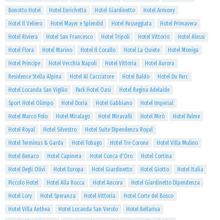
Bonotto Hotel
Hotel Enrichetta
Hotel Giardinetto
Hotel Armony
Hotel Il Veliero
Hotel Mayer e Splendid
Hotel Passeggiata
Hotel Primavera
Hotel Riviera
Hotel San Francesco
Hotel Tripoli
Hotel Vittorio
Hotel Alessi
Hotel Flora
Hotel Marino
Hotel Il Corallo
Hotel La Quiete
Hotel Moniga
Hotel Principe
Hotel Vecchia Napoli
Hotel Vittoria
Hotel Aurora
Residence Stella Alpina
Hotel Al Cacciatore
Hotel Baldo
Hotel Du Parc
Hotel Locanda San Vigilio
Park Hotel Oasi
Hotel Regina Adelaide
Sport Hotel Olimpo
Hotel Doria
Hotel Gabbiano
Hotel Imperial
Hotel Marco Polo
Hotel Miralago
Hotel Miravalli
Hotel Mirò
Hotel Palme
Hotel Royal
Hotel Silvestro
Hotel Suite Dipendenza Royal
Hotel Terminus & Garda
Hotel Tobago
Hotel Tre Corone
Hotel Villa Mulino
Hotel Benaco
Hotel Capinera
Hotel Conca d'Oro
Hotel Cortina
Hotel Degli Olivi
Hotel Europa
Hotel Giardinetto
Hotel Giotto
Hotel Italia
Piccolo Hotel
Hotel Alla Rocca
Hotel Ancora
Hotel Giardinetto Dipendenza
Hotel Lory
Hotel Speranza
Hotel Vittoria
Hotel Corte del Bosco
Hotel Villa Anthea
Hotel Locanda San Verolo
Hotel Bellariva