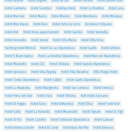
Hotel Desirèe
Hotel Dogana
Hotel Du Lac
Hotel Fiorella
Hotel Garden Lido
Hotel Gardenia
Hotel Giardino
Holiday Hotel
Hotel La Rondine
Hotel Luna
Hotel Marconi
Hotel Mauro
Hotel Mavino
Hotel Meridiana
Hotel Miramar
Hotel Mon Repos
Hotel Pace
Hotel Porto Azzurro
Residence Tulipano
Hotel Riel
Hotel Rossi appartamenti
Hotel Saviola
Hotel Serenella
Hotel Smeraldo
Hotel Suisse
Hotel Villa Maria
Hotel Villa Rosa
Yachting Hotel Mistral
Hotel Du Lac Dipendenza
Hotel Ganfo
Hotel Grifone
Hotel Il Biancospino
Hotel La Rondine Dipendenza
Hotel Marconi Dipendenza
Hotel Mirabello
Hotel O.K.
Hotel Olimpia
Hotel Saviola Dipendenza
Hotel Speranza
Hotel Villa Pagoda
Hotel Villa Paradiso
Villa Pioppi Hotel
Hotel Clodia Dipendenza
Hotel Colibrì
Hotel Ganfo Dipendenza
Hotel La Magnolia
Hotel Margherita
Hotel San Lorenzo
Hotel Venezia
Hotel Porta del Sole
Hotel Oasi
Hotel Vittoria
Park Hotel Zanzanù
Hotel Al Poggio
Hotel Astra
Hotel Bellavista
Hotel Elisa
Hotel Forbisicle
Hotel Gallo
Hotel La Rotonda
Hotel Miramonti
Hotel Tignale
Hotel Ai Tigli
Hotel Al Prà
Hotel Castello
Hotel Forbisicle Dipendenza
Hotel Galvani
Hotel Internazionale
Hotel Al Caval
Hotel Baia dei Pini
Hotel Benacus