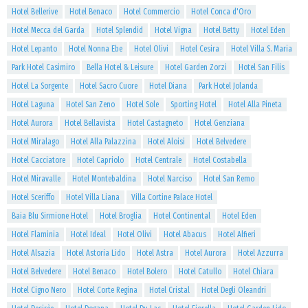
Hotel Bellerive
Hotel Benaco
Hotel Commercio
Hotel Conca d'Oro
Hotel Mecca del Garda
Hotel Splendid
Hotel Vigna
Hotel Betty
Hotel Eden
Hotel Lepanto
Hotel Nonna Ebe
Hotel Olivi
Hotel Cesira
Hotel Villa S. Maria
Park Hotel Casimiro
Bella Hotel & Leisure
Hotel Garden Zorzi
Hotel San Filis
Hotel La Sorgente
Hotel Sacro Cuore
Hotel Diana
Park Hotel Jolanda
Hotel Laguna
Hotel San Zeno
Hotel Sole
Sporting Hotel
Hotel Alla Pineta
Hotel Aurora
Hotel Bellavista
Hotel Castagneto
Hotel Genziana
Hotel Miralago
Hotel Alla Palazzina
Hotel Aloisi
Hotel Belvedere
Hotel Cacciatore
Hotel Capriolo
Hotel Centrale
Hotel Costabella
Hotel Miravalle
Hotel Montebaldina
Hotel Narciso
Hotel San Remo
Hotel Sceriffo
Hotel Villa Liana
Villa Cortine Palace Hotel
Baia Blu Sirmione Hotel
Hotel Broglia
Hotel Continental
Hotel Eden
Hotel Flaminia
Hotel Ideal
Hotel Olivi
Hotel Abacus
Hotel Alfieri
Hotel Alsazia
Hotel Astoria Lido
Hotel Astra
Hotel Aurora
Hotel Azzurra
Hotel Belvedere
Hotel Benaco
Hotel Bolero
Hotel Catullo
Hotel Chiara
Hotel Cigno Nero
Hotel Corte Regina
Hotel Cristal
Hotel Degli Oleandri