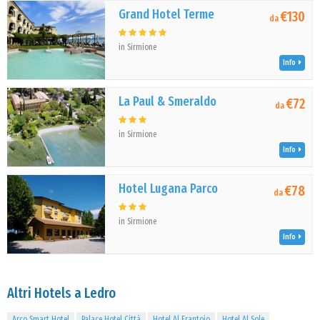
Grand Hotel Terme
€130
da
in Sirmione
Info
La Paul & Smeraldo
€72
da
in Sirmione
Info
Hotel Lugana Parco
€78
da
in Sirmione
Info
Altri Hotels a Ledro
Arco Smart Hotel
Palace Hotel Città
Hotel Al Frantoio
Hotel Al Sole