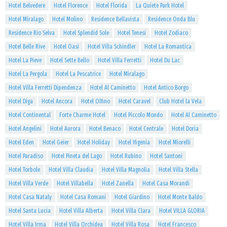
Hotel Belvedere
Hotel Florence
Hotel Florida
La Quiete Park Hotel
Hotel Miralago
Hotel Molino
Residence Bellavista
Residence Onda Blu
Residence Rio Selva
Hotel Splendid Sole
Hotel Tenesi
Hotel Zodiaco
Hotel Belle Rive
Hotel Oasi
Hotel Villa Schindler
Hotel La Romantica
Hotel La Pieve
Hotel Sette Bello
Hotel Villa Ferretti
Hotel Du Lac
Hotel La Pergola
Hotel La Pescatrice
Hotel Miralago
Hotel Villa Ferretti Dipendenza
Hotel Al Caminetto
Hotel Antico Borgo
Hotel Diga
Hotel Ancora
Hotel Olfino
Hotel Caravel
Club Hotel la Vela
Hotel Continental
Forte Charme Hotel
Hotel Piccolo Mondo
Hotel Al Caminetto
Hotel Angelini
Hotel Aurora
Hotel Benaco
Hotel Centrale
Hotel Doria
Hotel Eden
Hotel Geier
Hotel Holiday
Hotel Ifigenia
Hotel Miorelli
Hotel Paradiso
Hotel Pineta del Lago
Hotel Rubino
Hotel Santoni
Hotel Torbole
Hotel Villa Claudia
Hotel Villa Magnolia
Hotel Villa Stella
Hotel Villa Verde
Hotel Villabella
Hotel Zanella
Hotel Casa Morandi
Hotel Casa Nataly
Hotel Casa Romani
Hotel Giardino
Hotel Monte Baldo
Hotel Santa Lucia
Hotel Villa Alberta
Hotel Villa Clara
Hotel VILLA GLORIA
Hotel Villa Irma
Hotel Villa Orchidea
Hotel Villa Rosa
Hotel Francesco