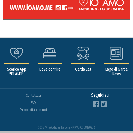
Scarica App
Dove dormire
Garda Eat
Lago di Garda
"IO AMO"
News
Seguici su
Contattaci
FAQ
Pubblicità con noi
2026 © lagodigarda.com - P.IVA: 02358120232