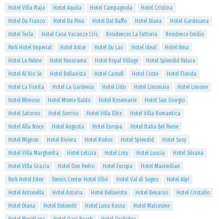
Hotel Villa Plaja
Hotel Aquila
Hotel Campagnola
Hotel Cristina
Hotel Da Franco
Hotel Da Pina
Hotel Dal Baffo
Hotel Diana
Hotel Gardesana
Hotel Tecla
Hotel Casa Vacanze Cris
Residences La Fattoria
Residence Emilio
Park Hotel Imperial
Hotel Astor
Hotel Du Lac
Hotel Ideal
Hotel Ilma
Hotel Le Palme
Hotel Panorama
Hotel Royal Village
Hotel Splendid Palace
Hotel Al Rio Se
Hotel Bellavista
Hotel Castell
Hotel Coste
Hotel Florida
Hotel La Fiorita
Hotel La Gardenia
Hotel Lido
Hotel Limonaia
Hotel Limone
Hotel Mimose
Hotel Monte Baldo
Hotel Rosemarie
Hotel San Giorgio
Hotel Saturno
Hotel Sorriso
Hotel Villa Elite
Hotel Villa Romantica
Hotel Alla Noce
Hotel Augusta
Hotel Europa
Hotel Italia Bel Paese
Hotel Mignon
Hotel Riviera
Hotel Rodos
Hotel Splendid
Hotel Susy
Hotel Villa Margherita
Hotel Letizia
Hotel Lory
Hotel Luscia
Hotel Silvana
Hotel Villa Grazia
Hotel Don Pedro
Hotel Europa
Hotel Maximilian
Park Hotel Eden
Tennis Center Hotel Olivi
Hotel Val di Sogno
Hotel Alpi
Hotel Antonella
Hotel Astoria
Hotel Bellavista
Hotel Benacus
Hotel Cristallo
Hotel Diana
Hotel Dolomiti
Hotel Luna Rossa
Hotel Malcesine