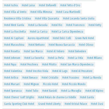
Hotel Ischia
Hotel Luisa
Hotel Stefanelli
Hotel Tetto d'Oro
Hotel Villa al Vento
Hotel Villa Mimosa
Hotel Casa Martinelli
Residence Villa Cristina
Hotel Villa Quaranta
Hotel Locanda Santa Giulia
Hotel West Garda
Hotel La Bussola
Hotel Rio
Hotel Francesco
Hotel Ketty
Hotel La Rocchetta
Hotel La Carica
Hotel La Carica Dipendenza
Hotel Ai Capitani
Aurora ApartHotel
Hotel Dolci Colli
Green Park Hotel
Hotel Maraschina
Hotel Nettuno
Hotel Nuova Barcaccia
Hotel Olioso
Hotel Rosetta
Hotel San Marco
Hotel Al Veliero
Hotel Belvedere
Hotel Johnson
Hotel La Favorita
Hotel La Perla
Hotel La Vela
Hotel Milano
Hotel Papa
Hotel Peschiera
Hotel Pilotto
Hotel San Marco Dipendenza
Hotel Valentina
Hotel Vecchio Viola
Hotel Al Lago
Hotel Al Pescatore
Hotel Arilica
Hotel Benaco
Hotel Cristallo
Hotel Frassino
Hotel La Nuvola
Hotel Marsari
Hotel Mignon
Piccolo Hotel
Hotel Piccolo Mondo
Hotel Speranza
Hotel Tulio
Hotel Basioli
Hotel La Muraglia
Hotel All'Alpino
Hotel Chervo' Golf S.Vigilio
Hotel Relais de charme Le Videlle
Hotel Garda
Garda Sporting Club Hotel
Grand Hotel Liberty
Hotel Kristal Palace
Hotel Oasi