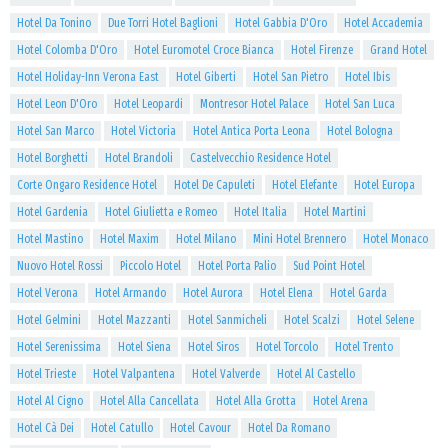
Hotel Da Tonino
Due Torri Hotel Baglioni
Hotel Gabbia D'Oro
Hotel Accademia
Hotel Colomba D'Oro
Hotel Euromotel Croce Bianca
Hotel Firenze
Grand Hotel
Hotel Holiday-Inn Verona East
Hotel Giberti
Hotel San Pietro
Hotel Ibis
Hotel Leon D'Oro
Hotel Leopardi
Montresor Hotel Palace
Hotel San Luca
Hotel San Marco
Hotel Victoria
Hotel Antica Porta Leona
Hotel Bologna
Hotel Borghetti
Hotel Brandoli
Castelvecchio Residence Hotel
Corte Ongaro Residence Hotel
Hotel De Capuleti
Hotel Elefante
Hotel Europa
Hotel Gardenia
Hotel Giulietta e Romeo
Hotel Italia
Hotel Martini
Hotel Mastino
Hotel Maxim
Hotel Milano
Mini Hotel Brennero
Hotel Monaco
Nuovo Hotel Rossi
Piccolo Hotel
Hotel Porta Palio
Sud Point Hotel
Hotel Verona
Hotel Armando
Hotel Aurora
Hotel Elena
Hotel Garda
Hotel Gelmini
Hotel Mazzanti
Hotel Sanmicheli
Hotel Scalzi
Hotel Selene
Hotel Serenissima
Hotel Siena
Hotel Siros
Hotel Torcolo
Hotel Trento
Hotel Trieste
Hotel Valpantena
Hotel Valverde
Hotel Al Castello
Hotel Al Cigno
Hotel Alla Cancellata
Hotel Alla Grotta
Hotel Arena
Hotel Cà Dei
Hotel Catullo
Hotel Cavour
Hotel Da Romano