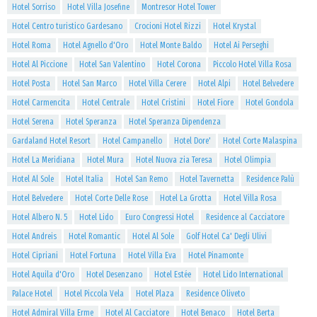
Hotel Sorriso
Hotel Villa Josefine
Montresor Hotel Tower
Hotel Centro turistico Gardesano
Crocioni Hotel Rizzi
Hotel Krystal
Hotel Roma
Hotel Agnello d'Oro
Hotel Monte Baldo
Hotel Ai Perseghi
Hotel Al Piccione
Hotel San Valentino
Hotel Corona
Piccolo Hotel Villa Rosa
Hotel Posta
Hotel San Marco
Hotel Villa Cerere
Hotel Alpi
Hotel Belvedere
Hotel Carmencita
Hotel Centrale
Hotel Cristini
Hotel Fiore
Hotel Gondola
Hotel Serena
Hotel Speranza
Hotel Speranza Dipendenza
Gardaland Hotel Resort
Hotel Campanello
Hotel Dore'
Hotel Corte Malaspina
Hotel La Meridiana
Hotel Mura
Hotel Nuova zia Teresa
Hotel Olimpia
Hotel Al Sole
Hotel Italia
Hotel San Remo
Hotel Tavernetta
Residence Palù
Hotel Belvedere
Hotel Corte Delle Rose
Hotel La Grotta
Hotel Villa Rosa
Hotel Albero N. 5
Hotel Lido
Euro Congressi Hotel
Residence al Cacciatore
Hotel Andreis
Hotel Romantic
Hotel Al Sole
Golf Hotel Ca' Degli Ulivi
Hotel Cipriani
Hotel Fortuna
Hotel Villa Eva
Hotel Pinamonte
Hotel Aquila d'Oro
Hotel Desenzano
Hotel Estée
Hotel Lido International
Palace Hotel
Hotel Piccola Vela
Hotel Plaza
Residence Oliveto
Hotel Admiral Villa Erme
Hotel Al Cacciatore
Hotel Benaco
Hotel Berta