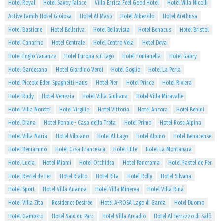
Hotel Royal
Hotel Savoy Palace
Villa Enrica Feel Good Hotel
Hotel Villa Nicolli
Active Family Hotel Gioiosa
Hotel Al Maso
Hotel Alberello
Hotel Arethusa
Hotel Bastione
Hotel Bellariva
Hotel Bellavista
Hotel Benacus
Hotel Bristol
Hotel Canarino
Hotel Centrale
Hotel Centro Vela
Hotel Deva
Hotel Englo Vacanze
Hotel Europa sul lago
Hotel Fontanella
Hotel Gabry
Hotel Gardesana
Hotel Giardino Verdi
Hotel Goglio
Hotel La Perla
Hotel Piccolo Eden Spaghetti Haus
Hotel Pier
Hotel Prince
Hotel Riviera
Hotel Rudy
Hotel Venezia
Hotel Villa Giuliana
Hotel Villa Miravalle
Hotel Villa Moretti
Hotel Virgilio
Hotel Vittoria
Hotel Ancora
Hotel Benini
Hotel Diana
Hotel Ponale - Casa della Trota
Hotel Primo
Hotel Rosa Alpina
Hotel Villa Maria
Hotel Vilpiano
Hotel Al Lago
Hotel Alpino
Hotel Benacense
Hotel Beniamino
Hotel Casa Francesca
Hotel Elite
Hotel La Montanara
Hotel Lucia
Hotel Miami
Hotel Orchidea
Hotel Panorama
Hotel Rastel de Fer
Hotel Restel de Fer
Hotel Rialto
Hotel Rita
Hotel Rolly
Hotel Silvana
Hotel Sport
Hotel Villa Arianna
Hotel Villa Minerva
Hotel Villa Rina
Hotel Villa Zita
Residence Desirèe
Hotel A-ROSA Lago di Garda
Hotel Duomo
Hotel Gambero
Hotel Salò du Parc
Hotel Villa Arcadio
Hotel Al Terrazzo di Salò