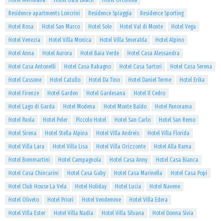
Hotel Meridiana
Hotel Oasi Beach
Hotel Orchidea
Residence apartments Loncrini
Residence Spiaggia
Residence Sporting
Hotel Rosa
Hotel San Marco
Hotel Sole
Hotel Val di Monte
Hotel Vega
Hotel Venezia
Hotel Villa Monica
Hotel Villa Smeralda
Hotel Alpino
Hotel Anna
Hotel Aurora
Hotel Baia Verde
Hotel Casa Alessandra
Hotel Casa Antonelli
Hotel Casa Rabagno
Hotel Casa Sartori
Hotel Casa Serena
Hotel Cassone
Hotel Catullo
Hotel Da Tino
Hotel Daniel Terme
Hotel Erika
Hotel Firenze
Hotel Garden
Hotel Gardesana
Hotel Il Cedro
Hotel Lago di Garda
Hotel Modena
Hotel Monte Baldo
Hotel Panorama
Hotel Paola
Hotel Peler
Piccolo Hotel
Hotel San Carlo
Hotel San Remo
Hotel Sirena
Hotel Stella Alpina
Hotel Villa Andreis
Hotel Villa Florida
Hotel Villa Lara
Hotel Villa Lisa
Hotel Villa Orizzonte
Hotel Alla Rama
Hotel Bommartini
Hotel Campagnola
Hotel Casa Anny
Hotel Casa Bianca
Hotel Casa Chincarini
Hotel Casa Gaby
Hotel Casa Marinella
Hotel Casa Popi
Hotel Club House La Vela
Hotel Holiday
Hotel Lucia
Hotel Navene
Hotel Oliveto
Hotel Priori
Hotel Vendemme
Hotel Villa Edera
Hotel Villa Ester
Hotel Villa Nadia
Hotel Villa Silvana
Hotel Donna Sivia