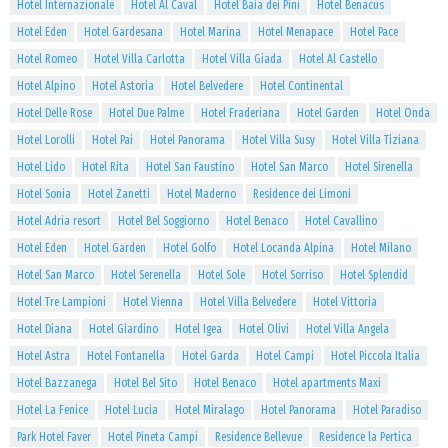
Hotel Internazionale
Hotel Al Caval
Hotel Baia dei Pini
Hotel Benacus
Hotel Eden
Hotel Gardesana
Hotel Marina
Hotel Menapace
Hotel Pace
Hotel Romeo
Hotel Villa Carlotta
Hotel Villa Giada
Hotel Al Castello
Hotel Alpino
Hotel Astoria
Hotel Belvedere
Hotel Continental
Hotel Delle Rose
Hotel Due Palme
Hotel Fraderiana
Hotel Garden
Hotel Onda
Hotel Lorolli
Hotel Pai
Hotel Panorama
Hotel Villa Susy
Hotel Villa Tiziana
Hotel Lido
Hotel Rita
Hotel San Faustino
Hotel San Marco
Hotel Sirenella
Hotel Sonia
Hotel Zanetti
Hotel Maderno
Residence dei Limoni
Hotel Adria resort
Hotel Bel Soggiorno
Hotel Benaco
Hotel Cavallino
Hotel Eden
Hotel Garden
Hotel Golfo
Hotel Locanda Alpina
Hotel Milano
Hotel San Marco
Hotel Serenella
Hotel Sole
Hotel Sorriso
Hotel Splendid
Hotel Tre Lampioni
Hotel Vienna
Hotel Villa Belvedere
Hotel Vittoria
Hotel Diana
Hotel Giardino
Hotel Igea
Hotel Olivi
Hotel Villa Angela
Hotel Astra
Hotel Fontanella
Hotel Garda
Hotel Campi
Hotel Piccola Italia
Hotel Bazzanega
Hotel Bel Sito
Hotel Benaco
Hotel apartments Maxi
Hotel La Fenice
Hotel Lucia
Hotel Miralago
Hotel Panorama
Hotel Paradiso
Park Hotel Faver
Hotel Pineta Campi
Residence Bellevue
Residence la Pertica