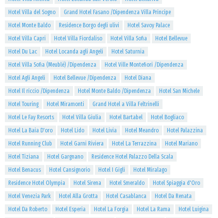
Hotel Villa del Sogno
Grand Hotel Fasano /Dipendenza Villa Principe
Hotel Monte Baldo
Residence Borgo degli ulivi
Hotel Savoy Palace
Hotel Villa Capri
Hotel Villa Fiordaliso
Hotel Villa Sofia
Hotel Bellevue
Hotel Du Lac
Hotel Locanda agli Angeli
Hotel Saturnia
Hotel Villa Sofia (Meublè) /Dipendenza
Hotel Ville Montefiori /Dipendenza
Hotel Agli Angeli
Hotel Bellevue /Dipendenza
Hotel Diana
Hotel Il riccio /Dipendenza
Hotel Monte Baldo /Dipendenza
Hotel San Michele
Hotel Touring
Hotel Miramonti
Grand Hotel a Villa Feltrinelli
Hotel Le Fay Resorts
Hotel Villa Giulia
Hotel Bartabel
Hotel Bogliaco
Hotel La Baia D'oro
Hotel Lido
Hotel Livia
Hotel Meandro
Hotel Palazzina
Hotel Running Club
Hotel Garni Riviera
Hotel La Terrazzina
Hotel Mariano
Hotel Tiziana
Hotel Gargnano
Residence Hotel Palazzo Della Scala
Hotel Benacus
Hotel Cansignorio
Hotel I Gigli
Hotel Miralago
Residence Hotel Olympia
Hotel Sirena
Hotel Smeraldo
Hotel Spiaggia d'Oro
Hotel Venezia Park
Hotel Alla Grotta
Hotel Casablanca
Hotel Da Renata
Hotel Da Roberto
Hotel Esperia
Hotel La Forgia
Hotel La Rama
Hotel Luigina