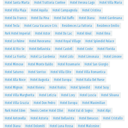
Hotel Santa Marta
Hotel Trattoria Confine
Hotel Verona Lago
Hotel Villa Maria
Hotel Villa Plaja
Hotel Aquila
Hotel Campagnola
Hotel Cristina
Hotel Da Franco
Hotel Da Pina
Hotel Dal Baffo
Hotel Diana
Hotel Gardesana
Hotel Tecla
Hotel Casa Vacanze Cris
Residences La Fattoria
Residence Emilio
Park Hotel Imperial
Hotel Astor
Hotel Du Lac
Hotel Ideal
Hotel Ilma
Hotel Le Palme
Hotel Panorama
Hotel Royal Village
Hotel Splendid Palace
Hotel Al Rio Se
Hotel Bellavista
Hotel Castell
Hotel Coste
Hotel Florida
Hotel La Fiorita
Hotel La Gardenia
Hotel Lido
Hotel Limonaia
Hotel Limone
Hotel Mimose
Hotel Monte Baldo
Hotel Rosemarie
Hotel San Giorgio
Hotel Saturno
Hotel Sorriso
Hotel Villa Elite
Hotel Villa Romantica
Hotel Alla Noce
Hotel Augusta
Hotel Europa
Hotel Italia Bel Paese
Hotel Mignon
Hotel Riviera
Hotel Rodos
Hotel Splendid
Hotel Susy
Hotel Villa Margherita
Hotel Letizia
Hotel Lory
Hotel Luscia
Hotel Silvana
Hotel Villa Grazia
Hotel Don Pedro
Hotel Europa
Hotel Maximilian
Park Hotel Eden
Tennis Center Hotel Olivi
Hotel Val di Sogno
Hotel Alpi
Hotel Antonella
Hotel Astoria
Hotel Bellavista
Hotel Benacus
Hotel Cristallo
Hotel Diana
Hotel Dolomiti
Hotel Luna Rossa
Hotel Malcesine