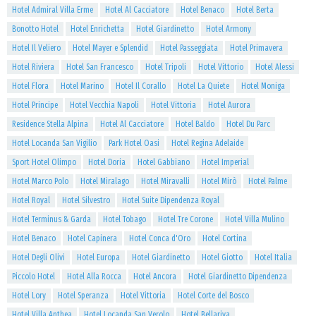
Hotel Admiral Villa Erme
Hotel Al Cacciatore
Hotel Benaco
Hotel Berta
Bonotto Hotel
Hotel Enrichetta
Hotel Giardinetto
Hotel Armony
Hotel Il Veliero
Hotel Mayer e Splendid
Hotel Passeggiata
Hotel Primavera
Hotel Riviera
Hotel San Francesco
Hotel Tripoli
Hotel Vittorio
Hotel Alessi
Hotel Flora
Hotel Marino
Hotel Il Corallo
Hotel La Quiete
Hotel Moniga
Hotel Principe
Hotel Vecchia Napoli
Hotel Vittoria
Hotel Aurora
Residence Stella Alpina
Hotel Al Cacciatore
Hotel Baldo
Hotel Du Parc
Hotel Locanda San Vigilio
Park Hotel Oasi
Hotel Regina Adelaide
Sport Hotel Olimpo
Hotel Doria
Hotel Gabbiano
Hotel Imperial
Hotel Marco Polo
Hotel Miralago
Hotel Miravalli
Hotel Mirò
Hotel Palme
Hotel Royal
Hotel Silvestro
Hotel Suite Dipendenza Royal
Hotel Terminus & Garda
Hotel Tobago
Hotel Tre Corone
Hotel Villa Mulino
Hotel Benaco
Hotel Capinera
Hotel Conca d'Oro
Hotel Cortina
Hotel Degli Olivi
Hotel Europa
Hotel Giardinetto
Hotel Giotto
Hotel Italia
Piccolo Hotel
Hotel Alla Rocca
Hotel Ancora
Hotel Giardinetto Dipendenza
Hotel Lory
Hotel Speranza
Hotel Vittoria
Hotel Corte del Bosco
Hotel Villa Anthea
Hotel Locanda San Verolo
Hotel Bellariva