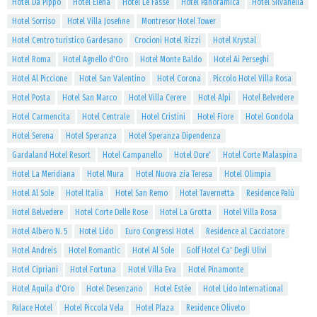
Hotel Da Pippo
Hotel Elena
Hotel Le Fasse
Hotel Panoramica
Hotel Silvanella
Hotel Sorriso
Hotel Villa Josefine
Montresor Hotel Tower
Hotel Centro turistico Gardesano
Crocioni Hotel Rizzi
Hotel Krystal
Hotel Roma
Hotel Agnello d'Oro
Hotel Monte Baldo
Hotel Ai Perseghi
Hotel Al Piccione
Hotel San Valentino
Hotel Corona
Piccolo Hotel Villa Rosa
Hotel Posta
Hotel San Marco
Hotel Villa Cerere
Hotel Alpi
Hotel Belvedere
Hotel Carmencita
Hotel Centrale
Hotel Cristini
Hotel Fiore
Hotel Gondola
Hotel Serena
Hotel Speranza
Hotel Speranza Dipendenza
Gardaland Hotel Resort
Hotel Campanello
Hotel Dore'
Hotel Corte Malaspina
Hotel La Meridiana
Hotel Mura
Hotel Nuova zia Teresa
Hotel Olimpia
Hotel Al Sole
Hotel Italia
Hotel San Remo
Hotel Tavernetta
Residence Palù
Hotel Belvedere
Hotel Corte Delle Rose
Hotel La Grotta
Hotel Villa Rosa
Hotel Albero N. 5
Hotel Lido
Euro Congressi Hotel
Residence al Cacciatore
Hotel Andreis
Hotel Romantic
Hotel Al Sole
Golf Hotel Ca' Degli Ulivi
Hotel Cipriani
Hotel Fortuna
Hotel Villa Eva
Hotel Pinamonte
Hotel Aquila d'Oro
Hotel Desenzano
Hotel Estée
Hotel Lido International
Palace Hotel
Hotel Piccola Vela
Hotel Plaza
Residence Oliveto