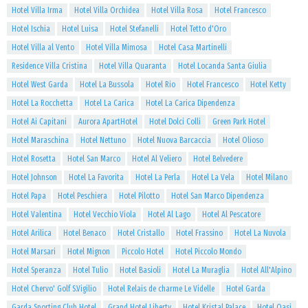
Hotel Villa Irma
Hotel Villa Orchidea
Hotel Villa Rosa
Hotel Francesco
Hotel Ischia
Hotel Luisa
Hotel Stefanelli
Hotel Tetto d'Oro
Hotel Villa al Vento
Hotel Villa Mimosa
Hotel Casa Martinelli
Residence Villa Cristina
Hotel Villa Quaranta
Hotel Locanda Santa Giulia
Hotel West Garda
Hotel La Bussola
Hotel Rio
Hotel Francesco
Hotel Ketty
Hotel La Rocchetta
Hotel La Carica
Hotel La Carica Dipendenza
Hotel Ai Capitani
Aurora ApartHotel
Hotel Dolci Colli
Green Park Hotel
Hotel Maraschina
Hotel Nettuno
Hotel Nuova Barcaccia
Hotel Olioso
Hotel Rosetta
Hotel San Marco
Hotel Al Veliero
Hotel Belvedere
Hotel Johnson
Hotel La Favorita
Hotel La Perla
Hotel La Vela
Hotel Milano
Hotel Papa
Hotel Peschiera
Hotel Pilotto
Hotel San Marco Dipendenza
Hotel Valentina
Hotel Vecchio Viola
Hotel Al Lago
Hotel Al Pescatore
Hotel Arilica
Hotel Benaco
Hotel Cristallo
Hotel Frassino
Hotel La Nuvola
Hotel Marsari
Hotel Mignon
Piccolo Hotel
Hotel Piccolo Mondo
Hotel Speranza
Hotel Tulio
Hotel Basioli
Hotel La Muraglia
Hotel All'Alpino
Hotel Chervo' Golf S.Vigilio
Hotel Relais de charme Le Videlle
Hotel Garda
Garda Sporting Club Hotel
Grand Hotel Liberty
Hotel Kristal Palace
Hotel Oasi