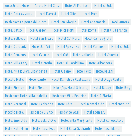
Arco Smart Hotel
Palace Hotel Città
Hotel Al Frantoio
Hotel Al Sole
Hotel Baia Azzurra
Hotel Everest
Hotel Olivo
Hotel Pace
Residence La porta del cuore
Hotel San Giorgio
Hotel Annamaria
Hotel Aurora
Hotel Cattoi
Hotel Garden
Hotel Michelotti
Hotel Roma
Hotel Villa Franca
Hotel Bellevue
Hotel San Pietro
Hotel Ca' Mura
Hotel Campagnola
Hotel Gardenia
Hotel San Vito
Hotel Speranza
Hotel Veronello
Hotel Al Sole
Hotel Benacus
Hotel Catullo
Hotel Giò
Hotel Valbella
Hotel Venezia
Hotel Villa Katy
Hotel Vittoria
Hotel Al Cardellino
Hotel All'Ancora
Hotel Alla Riviera Dipendenza
Hotel Cisano
Hotel Felix
Hotel Milani
Piccolo Hotel
Hotel Caribe
Hotel Danieli La Castellana
Hotel Drago Center
Hotel Firenze
Hotel Merano
Nike (Dip. Hotel S. Maria)
Hotel Rabay
Hotel Rely
Residence Hotel Villa Isabella
Residence Villa Beatrice
Hotel S. Maria
Hotel Veronesi
Hotel Edelweiss
Hotel Ideal
Hotel Montebaldo
Hotel Nettuno
Piccolo Hotel
Residence S. Vito
Residence Solei
Hotel Rosmary
Hotel Smeraldo
Hotel Vela D'Oro
Hotel Villa Margherita
Hotel Al Pescatore
Hotel Battistoni
Hotel Casa Este
Hotel Casa Gagliardi
Hotel Casa Maria