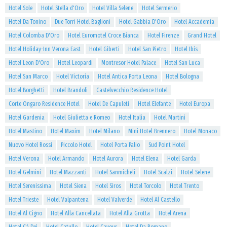
Hotel Sole
Hotel Stella d'Oro
Hotel Villa Selene
Hotel Sermerio
Hotel Da Tonino
Due Torri Hotel Baglioni
Hotel Gabbia D'Oro
Hotel Accademia
Hotel Colomba D'Oro
Hotel Euromotel Croce Bianca
Hotel Firenze
Grand Hotel
Hotel Holiday-Inn Verona East
Hotel Giberti
Hotel San Pietro
Hotel Ibis
Hotel Leon D'Oro
Hotel Leopardi
Montresor Hotel Palace
Hotel San Luca
Hotel San Marco
Hotel Victoria
Hotel Antica Porta Leona
Hotel Bologna
Hotel Borghetti
Hotel Brandoli
Castelvecchio Residence Hotel
Corte Ongaro Residence Hotel
Hotel De Capuleti
Hotel Elefante
Hotel Europa
Hotel Gardenia
Hotel Giulietta e Romeo
Hotel Italia
Hotel Martini
Hotel Mastino
Hotel Maxim
Hotel Milano
Mini Hotel Brennero
Hotel Monaco
Nuovo Hotel Rossi
Piccolo Hotel
Hotel Porta Palio
Sud Point Hotel
Hotel Verona
Hotel Armando
Hotel Aurora
Hotel Elena
Hotel Garda
Hotel Gelmini
Hotel Mazzanti
Hotel Sanmicheli
Hotel Scalzi
Hotel Selene
Hotel Serenissima
Hotel Siena
Hotel Siros
Hotel Torcolo
Hotel Trento
Hotel Trieste
Hotel Valpantena
Hotel Valverde
Hotel Al Castello
Hotel Al Cigno
Hotel Alla Cancellata
Hotel Alla Grotta
Hotel Arena