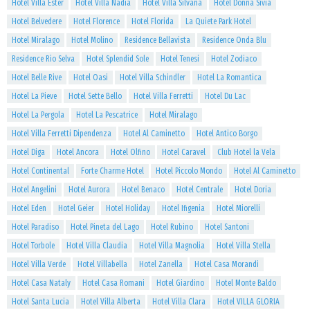
Hotel Villa Ester
Hotel Villa Nadia
Hotel Villa Silvana
Hotel Donna Sivia
Hotel Belvedere
Hotel Florence
Hotel Florida
La Quiete Park Hotel
Hotel Miralago
Hotel Molino
Residence Bellavista
Residence Onda Blu
Residence Rio Selva
Hotel Splendid Sole
Hotel Tenesi
Hotel Zodiaco
Hotel Belle Rive
Hotel Oasi
Hotel Villa Schindler
Hotel La Romantica
Hotel La Pieve
Hotel Sette Bello
Hotel Villa Ferretti
Hotel Du Lac
Hotel La Pergola
Hotel La Pescatrice
Hotel Miralago
Hotel Villa Ferretti Dipendenza
Hotel Al Caminetto
Hotel Antico Borgo
Hotel Diga
Hotel Ancora
Hotel Olfino
Hotel Caravel
Club Hotel la Vela
Hotel Continental
Forte Charme Hotel
Hotel Piccolo Mondo
Hotel Al Caminetto
Hotel Angelini
Hotel Aurora
Hotel Benaco
Hotel Centrale
Hotel Doria
Hotel Eden
Hotel Geier
Hotel Holiday
Hotel Ifigenia
Hotel Miorelli
Hotel Paradiso
Hotel Pineta del Lago
Hotel Rubino
Hotel Santoni
Hotel Torbole
Hotel Villa Claudia
Hotel Villa Magnolia
Hotel Villa Stella
Hotel Villa Verde
Hotel Villabella
Hotel Zanella
Hotel Casa Morandi
Hotel Casa Nataly
Hotel Casa Romani
Hotel Giardino
Hotel Monte Baldo
Hotel Santa Lucia
Hotel Villa Alberta
Hotel Villa Clara
Hotel VILLA GLORIA