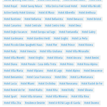
Hotel Royal
Hotel Savoy Palace
Villa Enrica Feel Good Hotel
Hotel Villa Nicolli
Active Family Hotel Gioiosa
Hotel Al Maso
Hotel Alberello
Hotel Arethusa
Hotel Bastione
Hotel Bellariva
Hotel Bellavista
Hotel Benacus
Hotel Bristol
Hotel Canarino
Hotel Centrale
Hotel Centro Vela
Hotel Deva
Hotel Englo Vacanze
Hotel Europa sul lago
Hotel Fontanella
Hotel Gabry
Hotel Gardesana
Hotel Giardino Verdi
Hotel Goglio
Hotel La Perla
Hotel Piccolo Eden Spaghetti Haus
Hotel Pier
Hotel Prince
Hotel Riviera
Hotel Rudy
Hotel Venezia
Hotel Villa Giuliana
Hotel Villa Miravalle
Hotel Villa Moretti
Hotel Virgilio
Hotel Vittoria
Hotel Ancora
Hotel Benini
Hotel Diana
Hotel Ponale - Casa della Trota
Hotel Primo
Hotel Rosa Alpina
Hotel Villa Maria
Hotel Vilpiano
Hotel Al Lago
Hotel Alpino
Hotel Benacense
Hotel Beniamino
Hotel Casa Francesca
Hotel Elite
Hotel La Montanara
Hotel Lucia
Hotel Miami
Hotel Orchidea
Hotel Panorama
Hotel Rastel de Fer
Hotel Restel de Fer
Hotel Rialto
Hotel Rita
Hotel Rolly
Hotel Silvana
Hotel Sport
Hotel Villa Arianna
Hotel Villa Minerva
Hotel Villa Rina
Hotel Villa Zita
Residence Desirèe
Hotel A-ROSA Lago di Garda
Hotel Duomo