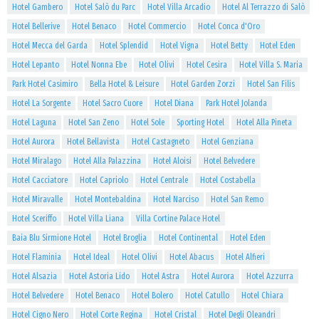
Hotel Gambero
Hotel Salò du Parc
Hotel Villa Arcadio
Hotel Al Terrazzo di Salò
Hotel Bellerive
Hotel Benaco
Hotel Commercio
Hotel Conca d'Oro
Hotel Mecca del Garda
Hotel Splendid
Hotel Vigna
Hotel Betty
Hotel Eden
Hotel Lepanto
Hotel Nonna Ebe
Hotel Olivi
Hotel Cesira
Hotel Villa S. Maria
Park Hotel Casimiro
Bella Hotel & Leisure
Hotel Garden Zorzi
Hotel San Filis
Hotel La Sorgente
Hotel Sacro Cuore
Hotel Diana
Park Hotel Jolanda
Hotel Laguna
Hotel San Zeno
Hotel Sole
Sporting Hotel
Hotel Alla Pineta
Hotel Aurora
Hotel Bellavista
Hotel Castagneto
Hotel Genziana
Hotel Miralago
Hotel Alla Palazzina
Hotel Aloisi
Hotel Belvedere
Hotel Cacciatore
Hotel Capriolo
Hotel Centrale
Hotel Costabella
Hotel Miravalle
Hotel Montebaldina
Hotel Narciso
Hotel San Remo
Hotel Sceriffo
Hotel Villa Liana
Villa Cortine Palace Hotel
Baia Blu Sirmione Hotel
Hotel Broglia
Hotel Continental
Hotel Eden
Hotel Flaminia
Hotel Ideal
Hotel Olivi
Hotel Abacus
Hotel Alfieri
Hotel Alsazia
Hotel Astoria Lido
Hotel Astra
Hotel Aurora
Hotel Azzurra
Hotel Belvedere
Hotel Benaco
Hotel Bolero
Hotel Catullo
Hotel Chiara
Hotel Cigno Nero
Hotel Corte Regina
Hotel Cristal
Hotel Degli Oleandri