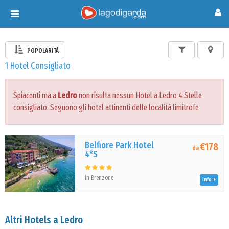
Toggle
navigation
POPOLARITÀ
1 Hotel Consigliato
Spiacenti ma a
Ledro
non risulta nessun Hotel a Ledro 4 Stelle
consigliato. Seguono gli hotel attinenti delle località limitrofe
Belfiore Park Hotel
€178
da
4*S
in Brenzone
Info
Altri Hotels a Ledro