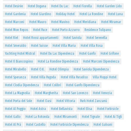
Hotel Desirèe
Hotel Dogana
Hotel Du Lac
Hotel Fiorella
Hotel Garden Lido
Hotel Gardenia
Hotel Giardino
Holiday Hotel
Hotel La Rondine
Hotel Luna
Hotel Marconi
Hotel Mauro
Hotel Mavino
Hotel Meridiana
Hotel Miramar
Hotel Mon Repos
Hotel Pace
Hotel Porto Azzurro
Residence Tulipano
Hotel Riel
Hotel Rossi appartamenti
Hotel Saviola
Hotel Serenella
Hotel Smeraldo
Hotel Suisse
Hotel Villa Maria
Hotel Villa Rosa
Yachting Hotel Mistral
Hotel Du Lac Dipendenza
Hotel Ganfo
Hotel Grifone
Hotel Il Biancospino
Hotel La Rondine Dipendenza
Hotel Marconi Dipendenza
Hotel Mirabello
Hotel O.K.
Hotel Olimpia
Hotel Saviola Dipendenza
Hotel Speranza
Hotel Villa Pagoda
Hotel Villa Paradiso
Villa Pioppi Hotel
Hotel Clodia Dipendenza
Hotel Colibrì
Hotel Ganfo Dipendenza
Hotel La Magnolia
Hotel Margherita
Hotel San Lorenzo
Hotel Venezia
Hotel Porta del Sole
Hotel Oasi
Hotel Vittoria
Park Hotel Zanzanù
Hotel Al Poggio
Hotel Astra
Hotel Bellavista
Hotel Elisa
Hotel Forbisicle
Hotel Gallo
Hotel La Rotonda
Hotel Miramonti
Hotel Tignale
Hotel Ai Tigli
Hotel Al Prà
Hotel Castello
Hotel Forbisicle Dipendenza
Hotel Galvani